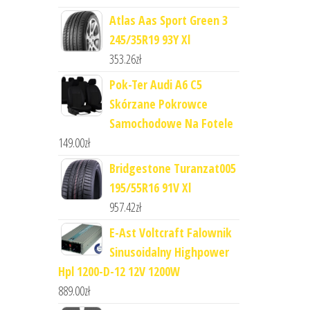
Atlas Aas Sport Green 3
245/35R19 93Y Xl
353.26
zł
Pok-Ter Audi A6 C5
Skórzane Pokrowce
Samochodowe Na Fotele
149.00
zł
Bridgestone Turanzat005
195/55R16 91V Xl
957.42
zł
E-Ast Voltcraft Falownik
Sinusoidalny Highpower
Hpl 1200-D-12 12V 1200W
889.00
zł