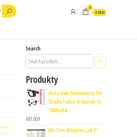
0
0.00zł
Search
Produkty
Auto Hak Holowniczy Do
Skoda Fabia Iii Kombi 15
18Moduł
683.00
zł
 warto
Mt Ster Monitor Lcd 5'
n suv