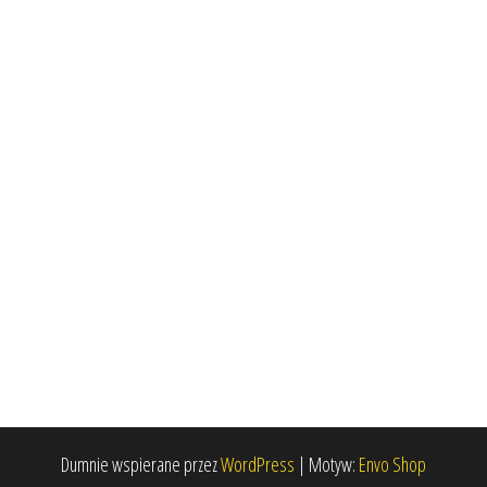
Dumnie wspierane przez
WordPress
|
Motyw:
Envo Shop