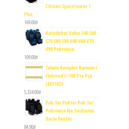
Citroen Spacetourer 1
Plus
169.00
zł
Autodekor Volvo S40 S60
S70 S80 S90 V40 V60 V70
V90 Pokrowce
109.00
zł
Telwin Komplet Ramion I
Elektrod L=700 Pte Pcp
(803102)
5,324.00
zł
Pok-Ter Pokter Pok Ter
Pokrowce Na Siedzenia
Dacia Duster
84.90
zł