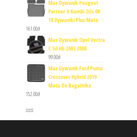
Max Dywanik Peugeot
Partner Ii Kombi 2Os 08
18 Dywaniki Plus Mata
161.00
zł
Max Dywanik Opel Vectra
C Sd Hb 2002 2008
99.00
zł
Max Dywanik Ford Puma
Crossover Hybrid 2019
Mata Do Bagażnika
152.00
zł
zzzzz