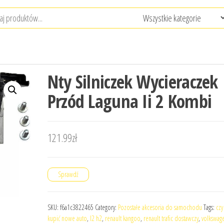
Nty Silniczek Wycieraczek
Przód Laguna Ii 2 Kombi
121.99
zł
Sprawdź
SKU:
f6a1c3822465
Category:
Pozostałe akcesoria do samochodu
Tags:
czy
kupić nowe auto
,
l2 h2
,
renault kangoo
,
renault trafic dostawczy
,
volkswage