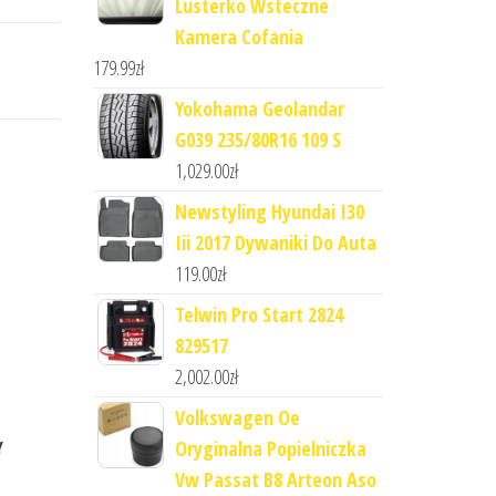
Lusterko Wsteczne
Kamera Cofania
179.99
zł
Yokohama Geolandar
G039 235/80R16 109 S
1,029.00
zł
Newstyling Hyundai I30
Iii 2017 Dywaniki Do Auta
119.00
zł
Telwin Pro Start 2824
829517
2,002.00
zł
Volkswagen Oe
Oryginalna Popielniczka
Y
Vw Passat B8 Arteon Aso