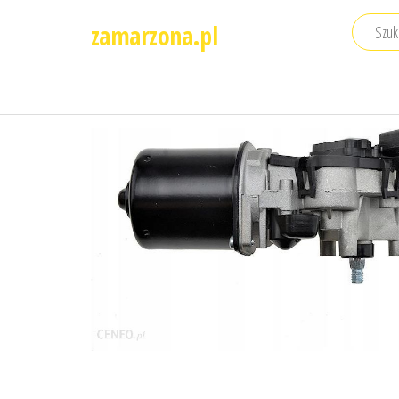
Przejdź
zamarzona.pl
do
treści