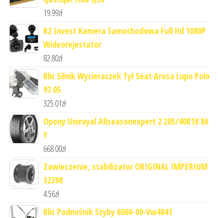
19.99
zł
R2 Invest Kamera Samochodowa Full Hd 1080P
Wideorejestator
82.80
zł
Blic Silnik Wycieraczek Tył Seat Arosa Lupo Polo
97 05
325.01
zł
Opony Uniroyal Allseasonexpert 2 205/40R18 86
Y
668.00
zł
Zawieszenie, stabilizator ORIGINAL IMPERIUM
32398
4.56
zł
Blic Podnośnik Szyby 6060-00-Vw4841