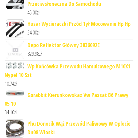
Przeciwsłoneczna Do Samochodu
45.00
zł
Husar Wycieraczki Przód Tył Mocowanie Hp Hp
34.00
zł
Depo Reflektor Główny 3836092E
829.98
zł
Wp Końcówka Przewodu Hamulcowego M10X1
Nypel 10 Szt
10.74
zł
Gorabbit Kierunkowskaz Vw Passat B6 Prawy
05 10
34.10
zł
Phu Donocik Wąż Przewód Paliwowy W Oplocie
Dn08 Włoski