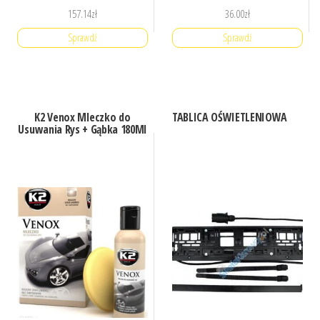
157.14
zł
36.00
zł
Sprawdź
Sprawdź
K2 Venox Mleczko do
TABLICA OŚWIETLENIOWA
Usuwania Rys + Gąbka 180Ml