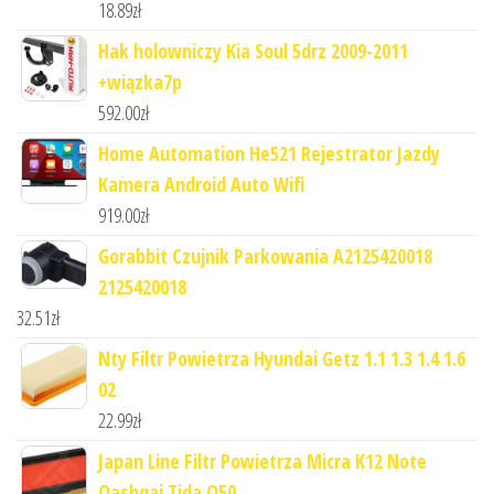
18.89
zł
Hak holowniczy Kia Soul 5drz 2009-2011
+wiązka7p
592.00
zł
Home Automation He521 Rejestrator Jazdy
Kamera Android Auto Wifi
919.00
zł
Gorabbit Czujnik Parkowania A2125420018
2125420018
32.51
zł
Nty Filtr Powietrza Hyundai Getz 1.1 1.3 1.4 1.6
02
22.99
zł
Japan Line Filtr Powietrza Micra K12 Note
Qashqai Tida Q50