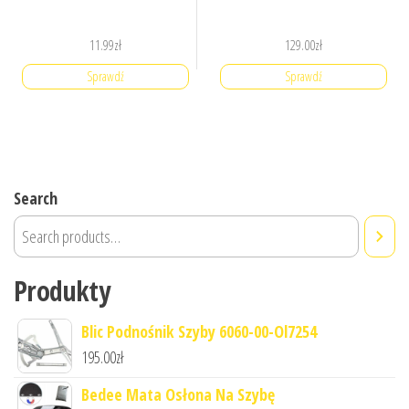
11.99
zł
129.00
zł
Sprawdź
Sprawdź
Search
Produkty
Blic Podnośnik Szyby 6060-00-Ol7254
195.00
zł
Bedee Mata Osłona Na Szybę