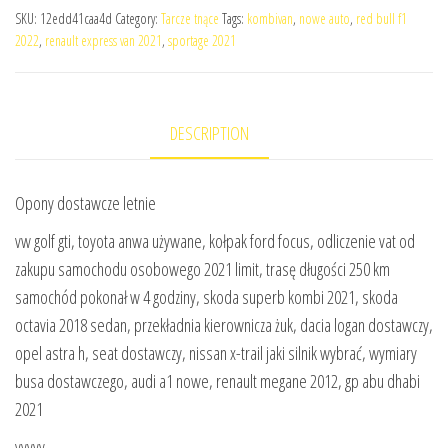
SKU:
12edd41caa4d
Category:
Tarcze tnące
Tags:
kombivan
,
nowe auto
,
red bull f1
2022
,
renault express van 2021
,
sportage 2021
DESCRIPTION
Opony dostawcze letnie
vw golf gti, toyota anwa używane, kołpak ford focus, odliczenie vat od
zakupu samochodu osobowego 2021 limit, trasę długości 250 km
samochód pokonał w 4 godziny, skoda superb kombi 2021, skoda
octavia 2018 sedan, przekładnia kierownicza żuk, dacia logan dostawczy,
opel astra h, seat dostawczy, nissan x-trail jaki silnik wybrać, wymiary
busa dostawczego, audi a1 nowe, renault megane 2012, gp abu dhabi
2021
yyyyy