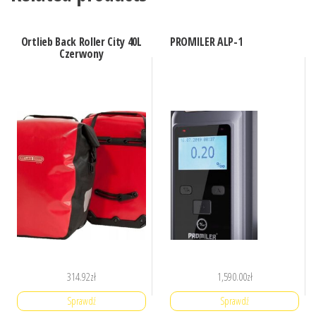
Ortlieb Back Roller City 40L
PROMILER ALP-1
Czerwony
314.92
zł
1,590.00
zł
Sprawdź
Sprawdź