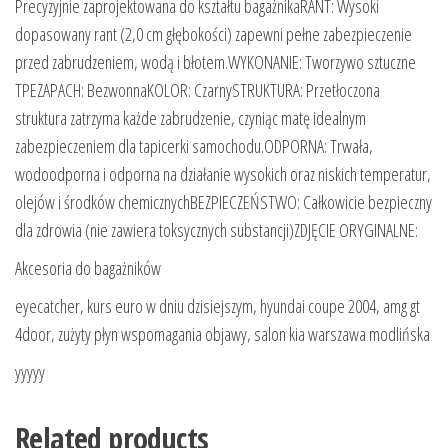
Precyzyjnie zaprojektowana do kształtu bagażnikaRANT: Wysoki
dopasowany rant (2,0 cm głębokości) zapewni pełne zabezpieczenie
przed zabrudzeniem, wodą i błotem.WYKONANIE: Tworzywo sztuczne
TPEZAPACH: BezwonnaKOLOR: CzarnySTRUKTURA: Przetłoczona
struktura zatrzyma każde zabrudzenie, czyniąc matę idealnym
zabezpieczeniem dla tapicerki samochodu.ODPORNA: Trwała,
wodoodporna i odporna na działanie wysokich oraz niskich temperatur,
olejów i środków chemicznychBEZPIECZEŃSTWO: Całkowicie bezpieczny
dla zdrowia (nie zawiera toksycznych substancji)ZDJĘCIE ORYGINALNE:
Akcesoria do bagażników
eyecatcher, kurs euro w dniu dzisiejszym, hyundai coupe 2004, amg gt
4door, zużyty płyn wspomagania objawy, salon kia warszawa modlińska
yyyyy
Related products