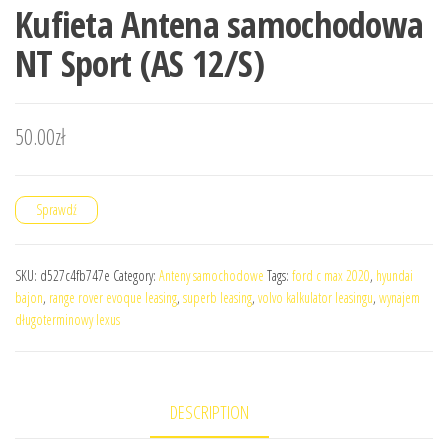
Kufieta Antena samochodowa
NT Sport (AS 12/S)
50.00
zł
Sprawdź
SKU:
d527c4fb747e
Category:
Anteny samochodowe
Tags:
ford c max 2020
,
hyundai
bajon
,
range rover evoque leasing
,
superb leasing
,
volvo kalkulator leasingu
,
wynajem
długoterminowy lexus
DESCRIPTION