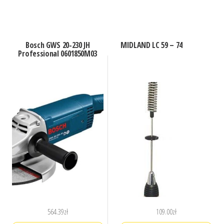
Bosch GWS 20-230 JH
MIDLAND LC 59 – 74
Professional 0601850M03
564.39
zł
109.00
zł