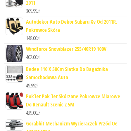
2011
309.99
zł
Autodekor Auto Dekor Subaru Xv Od 2011R.
Pokrowce Skóra
148.00
zł
Windforce Snowblazer 255/40R19 100V
402.00
zł
Bedee 110 X 50Cm Siatka Do Bagażnika
Samochodowa Auta
49.99
zł
PokTer Pok Ter Skórzane Pokrowce Miarowe
Do Renault Scenic 2 5M
439.00
zł
Gorabbit Mechanizm Wycieraczek Przód Oe