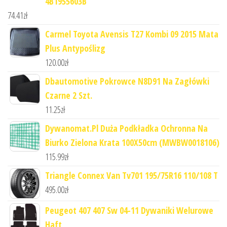
4B1955603B
74.41
zł
Carmel Toyota Avensis T27 Kombi 09 2015 Mata
Plus Antypoślizg
120.00
zł
Dbautomotive Pokrowce N8D91 Na Zagłówki
Czarne 2 Szt.
11.25
zł
Dywanomat.Pl Duża Podkładka Ochronna Na
Biurko Zielona Krata 100X50cm (MWBW0018106)
115.99
zł
Triangle Connex Van Tv701 195/75R16 110/108 T
495.00
zł
Peugeot 407 407 Sw 04-11 Dywaniki Welurowe
Haft