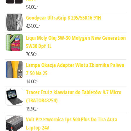
94.00
zł
Goodyear UltraGrip 8 205/55R16 91H
424.00
zł
Liqui Moly Olej 5W-30 Molygen New Generation
5W30 Dpf 1L
70.50
zł
Lampa Okazja Adapter Wlotu Zbiornika Paliwa
Z 50 Na 25
14.00
zł
Tracer Etui z klawiatur do Tabletów 9.7 Micro
(TRATOR43254)
19.90
zł
Volt Przetwornica Ips 500 Plus Do Tira Auta
Laptop 24V