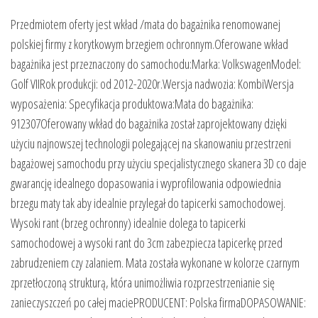
Przedmiotem oferty jest wkład /mata do bagażnika renomowanej
polskiej firmy z korytkowym brzegiem ochronnym.Oferowane wkład
bagażnika jest przeznaczony do samochodu:Marka: VolkswagenModel:
Golf VIIRok produkcji: od 2012-2020r.Wersja nadwozia: KombiWersja
wyposażenia: Specyfikacja produktowa:Mata do bagażnika:
912307Oferowany wkład do bagażnika został zaprojektowany dzięki
użyciu najnowszej technologii polegającej na skanowaniu przestrzeni
bagażowej samochodu przy użyciu specjalistycznego skanera 3D co daje
gwarancję idealnego dopasowania i wyprofilowania odpowiednia
brzegu maty tak aby idealnie przylegał do tapicerki samochodowej.
Wysoki rant (brzeg ochronny) idealnie dolega to tapicerki
samochodowej a wysoki rant do 3cm zabezpiecza tapicerkę przed
zabrudzeniem czy zalaniem. Mata została wykonane w kolorze czarnym
zprzetłoczoną strukturą, która unimożliwia rozprzestrzenianie się
zanieczyszczeń po całej maciePRODUCENT: Polska firmaDOPASOWANIE: