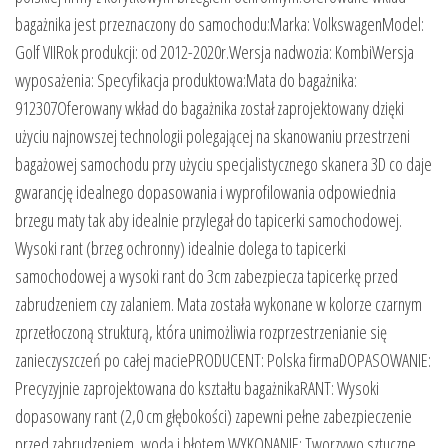
bagażnika jest przeznaczony do samochodu:Marka: VolkswagenModel:
Golf VIIRok produkcji: od 2012-2020r.Wersja nadwozia: KombiWersja
wyposażenia: Specyfikacja produktowa:Mata do bagażnika:
912307Oferowany wkład do bagażnika został zaprojektowany dzięki
użyciu najnowszej technologii polegającej na skanowaniu przestrzeni
bagażowej samochodu przy użyciu specjalistycznego skanera 3D co daje
gwarancję idealnego dopasowania i wyprofilowania odpowiednia
brzegu maty tak aby idealnie przylegał do tapicerki samochodowej.
Wysoki rant (brzeg ochronny) idealnie dolega to tapicerki
samochodowej a wysoki rant do 3cm zabezpiecza tapicerkę przed
zabrudzeniem czy zalaniem. Mata została wykonane w kolorze czarnym
zprzetłoczoną strukturą, która unimożliwia rozprzestrzenianie się
zanieczyszczeń po całej maciePRODUCENT: Polska firmaDOPASOWANIE:
Precyzyjnie zaprojektowana do kształtu bagażnikaRANT: Wysoki
dopasowany rant (2,0 cm głębokości) zapewni pełne zabezpieczenie
przed zabrudzeniem, wodą i błotem.WYKONANIE: Tworzywo sztuczne