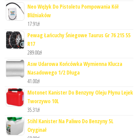
Neo Wężyk Do Pistoletu Pompowania Kół
Bliźniaków
17.91
zł
Pewag Łańcuchy Śniegowe Taurus Gr 76 215 55
R17
289.00
zł
Asw Udarowa Końcówka Wymienna Klucza
Nasadowego 1/2 Długa
41.00
zł
Motonet Kanister Do Benzyny Oleju Płynu Lejek
Tworzywo 10L
35.31
zł
Stihl Kanister Na Paliwo Do Benzyny 5L
Oryginał