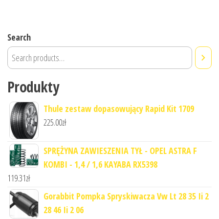
Search
Produkty
Thule zestaw dopasowujący Rapid Kit 1709
225.00
zł
SPRĘŻYNA ZAWIESZENIA TYŁ - OPEL ASTRA F
KOMBI - 1,4 / 1,6 KAYABA RX5398
119.31
zł
Gorabbit Pompka Spryskiwacza Vw Lt 28 35 Ii 2
28 46 Ii 2 06