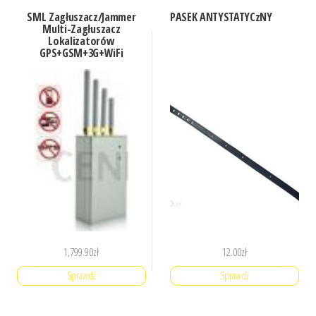
SML Zagłuszacz/Jammer
PASEK ANTYSTATYCzNY
Multi-Zagłuszacz
Lokalizatorów
GPS+GSM+3G+WiFi
1,799.90
zł
12.00
zł
Sprawdź
Sprawdź