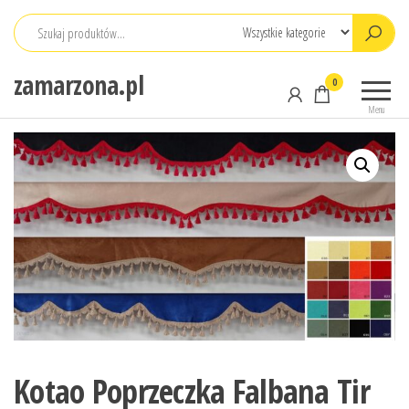
Przejdź
do
treści
zamarzona.pl
0
Menu
Kotao Poprzeczka Falbana Tir