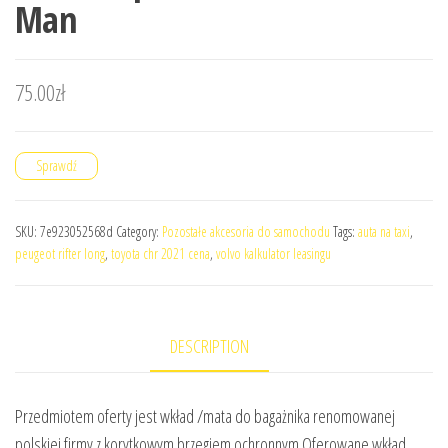
Man
75.00
zł
Sprawdź
SKU:
7e923052568d
Category:
Pozostałe akcesoria do samochodu
Tags:
auta na taxi
,
peugeot rifter long
,
toyota chr 2021 cena
,
volvo kalkulator leasingu
DESCRIPTION
Przedmiotem oferty jest wkład /mata do bagażnika renomowanej
polskiej firmy z korytkowym brzegiem ochronnym.Oferowane wkład