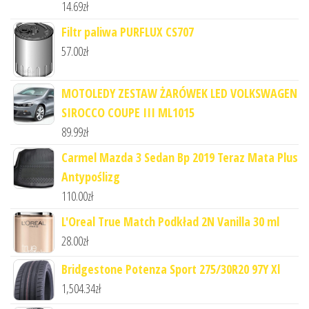
14.69
zł
Filtr paliwa PURFLUX CS707
57.00
zł
MOTOLEDY ZESTAW ŻARÓWEK LED VOLKSWAGEN
SIROCCO COUPE III ML1015
89.99
zł
Carmel Mazda 3 Sedan Bp 2019 Teraz Mata Plus
Antypoślizg
110.00
zł
L'Oreal True Match Podkład 2N Vanilla 30 ml
28.00
zł
Bridgestone Potenza Sport 275/30R20 97Y Xl
1,504.34
zł