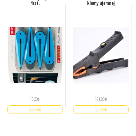
4szt.
klemy ujemnej
15.23
zł
171.83
zł
Sprawdź
Sprawdź