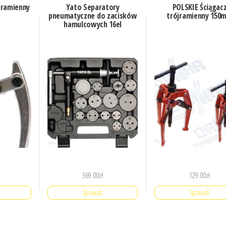
jramienny
Yato Separatory
POLSKIE Ściągac
pneumatyczne do zacisków
trójramienny 150
hamulcowych 16el
369.00
zł
129.00
zł
Sprawdź
Sprawdź