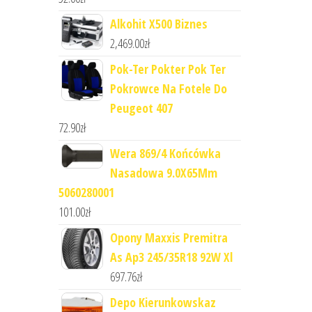
Alkohit X500 Biznes
2,469.00
zł
Pok-Ter Pokter Pok Ter
Pokrowce Na Fotele Do
Peugeot 407
72.90
zł
Wera 869/4 Końcówka
Nasadowa 9.0X65Mm
5060280001
101.00
zł
Opony Maxxis Premitra
As Ap3 245/35R18 92W Xl
697.76
zł
Depo Kierunkowskaz