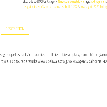
SKU:
dd360d6960ce
Category:
Narzędzia warsztatowe
Tags:
audi wynajem
peugot
,
citroen c3 aircross cena
,
red bull f1 2022
,
toyota yaris 2020 kolor
DESCRIPTION
a gaz, opel astra 1 7 cdti opinie, e-toll nie pobiera opłaty, samochód ciężar
 royce, r co to, reperaturka wlewu paliwa astra g, volkswagen t5 california, 4