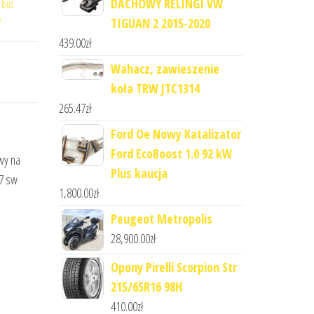
DACHOWY RELINGI VW
,
bus
y
TIGUAN 2 2015-2020
439.00
zł
Wahacz, zawieszenie
koła TRW JTC1314
265.47
zł
Ford Oe Nowy Katalizator
Ford EcoBoost 1.0 92 kW
owy na
Plus kaucja
07 sw
1,800.00
zł
Peugeot Metropolis
28,900.00
zł
Opony Pirelli Scorpion Str
215/65R16 98H
410.00
zł