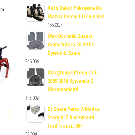
z
Auto Dekor Pokrowce Do
mm
Mazda Demio I Ii Com Beż
155.00
zł
Max Dywanik Suzuki
Grand Vitara 3D 99 05
Dywaniki Szare
246.00
zł
Maxgroup Citroen C3 Ii
2009 2016 Dywaniki Z
Mocowaniami
115.00
zł
Dt Spare Parts Wkładka
Stacyjki Z Kluczykami
Ford Transit 06>
52.00
zł