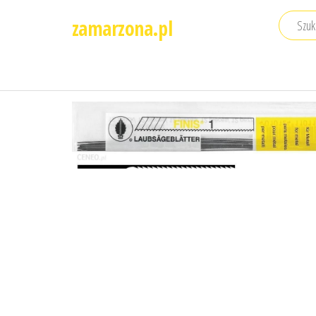
Przejdź
zamarzona.pl
do
treści