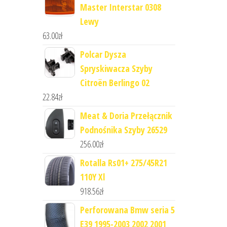
Master Interstar 0308
Lewy
63.00
zł
Polcar Dysza
Spryskiwacza Szyby
Citroën Berlingo 02
22.84
zł
Meat & Doria Przełącznik
Podnośnika Szyby 26529
256.00
zł
Rotalla Rs01+ 275/45R21
110Y Xl
918.56
zł
Perforowana Bmw seria 5
E39 1995-2003 2002 2001