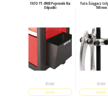
YATO YT-0908 Pojemnik Na
Yato Ściągacz tró
Odpadki
100 mm
85.00
zł
65.90
zł
Sprawdź
Sprawdź