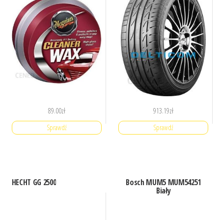
89.00
zł
913.19
zł
Sprawdź
Sprawdź
HECHT GG 2500
Bosch MUM5 MUM54251
Biały