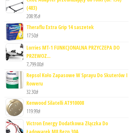
(483)
208.95
zł
Theraflu Extra Grip 14 saszetek
17.50
zł
Lorries MT-1 FUNKCJONALNA PRZYCZEPA DO
PRZEWOZ...
7,799.00
zł
Repsol Koło Zapasowe W Sprayu Do Skuterów I
Roweru
32.30
zł
Kenwood Silatelli AT910008
119.99
zł
Victron Energy Dodatkowa Złączka Do
Ładowarek M8 Bezp 30A