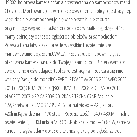
HS8021Kolorowa kamera cofania przeznaczona do samochodów marki
Chevrolet Montowana jest w miejsce oświetlenia tablicy rejestracyjnej,
więc idealnie wkomponowuje się w całokształt i nie zaburza
oryginalnego wyglądu auta.Kamera posiada wizualizację, dzięki której
mamy pełniejszy obraz odległości od obiektów za samochodem.
Pozwala to na łatwiejsze i przede wszystkim bezpieczniejsze
manewrowanie pojazdem.UWAGA!Przed zakupem upewnij się, że
oferowana kamera pasuje do Twojego samochodu! Zmierz wymiary
swojej lampki oświetlającej tablicę rejestracyjną – zdarzają się inne
warianty!Pasuje do modeli:CHEVROLETCAPTIVA 2006-2011AVEO 2002-
2011 (T200)CRUZE 2008-> (J300)TRAVERSE 2008->ORLANDO 2010-
>LACETTI 2003->EPICA 2006-2012DANE TECHNICZNE:Zasilanie –
12V,Przetwornik CMOS 1/3″, IP66,Format video – PAL, kolor,
420linii,Kąt widzenia – 170 stopni,Rozdzielczość – 640 x 480,Minimalne
oświetlenie 0,3 LUX,Funkcja MIRROR,Pobierana moc – 168mW,Kamera
nanosi na wyświetlany obraz elektroniczną skalę odległości,Zakres