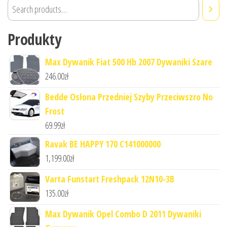
Produkty
Max Dywanik Fiat 500 Hb 2007 Dywaniki Szare
246.00
zł
Bedde Osłona Przedniej Szyby Przeciwszro No
Frost
69.99
zł
Ravak BE HAPPY 170 C141000000
1,199.00
zł
Varta Funstart Freshpack 12N10-3B
135.00
zł
Max Dywanik Opel Combo D 2011 Dywaniki