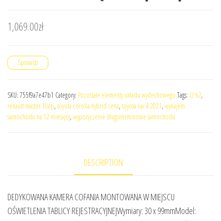
1,069.00
zł
Sprawdź
SKU:
755f9a7e47b1
Category:
Pozostałe elementy układu wydechowego
Tags:
l2 h2
,
renault master 10ep
,
toyota corolla hybrid cena
,
toyota rav 4 2021
,
wynajem
samochodu na 12 miesięcy
,
wypożyczenie długoterminowe samochodu
DESCRIPTION
DEDYKOWANA KAMERA COFANIA MONTOWANA W MIEJSCU
OŚWIETLENIA TABLICY REJESTRACYJNEJWymiary: 30 x 99mmModel: