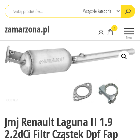
Przejdź
do
treści
zamarzona.pl
0
Menu
Jmj Renault Laguna II 1.9
2.2dCi Filtr Cząstek Dpf Fap