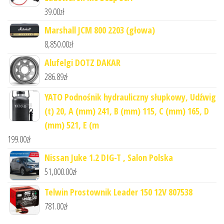
39.00
zł
Marshall JCM 800 2203 (głowa)
8,850.00
zł
Alufelgi DOTZ DAKAR
286.89
zł
YATO Podnośnik hydrauliczny słupkowy, Udźwig
(t) 20, A (mm) 241, B (mm) 115, C (mm) 165, D
(mm) 521, E (m
199.00
zł
Nissan Juke 1.2 DIG-T , Salon Polska
51,000.00
zł
Telwin Prostownik Leader 150 12V 807538
781.00
zł