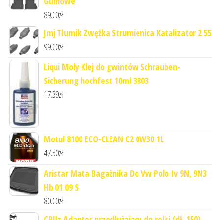
Gumowe
89.00
zł
Jmj Tłumik Zwężka Strumienica Katalizator 2 55
99.00
zł
Liqui Moly Klej do gwintów Schrauben-
Sicherung hochfest 10ml 3803
17.39
zł
Motul 8100 ECO-CLEAN C2 0W30 1L
47.50
zł
Aristar Mata Bagażnika Do Vw Polo Iv 9N, 9N3
Hb 01 09 S
80.00
zł
CRUz Adapter przedłużający do rolki (dł. 150)