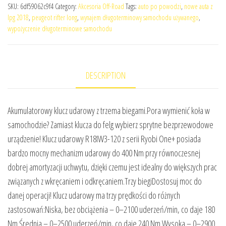
SKU:
6df59062c9f4
Category:
Akcesoria Off-Road
Tags:
auto po powodzi
,
nowe auta z
lpg 2018
,
peugeot rifter long
,
wynajem długoterminowy samochodu używanego
,
wypożyczenie długoterminowe samochodu
DESCRIPTION
Akumulatorowy klucz udarowy z trzema biegami.Pora wymienić koła w
samochodzie? Zamiast klucza do felg wybierz sprytne bezprzewodowe
urządzenie! Klucz udarowy R18IW3-120 z serii Ryobi One+ posiada
bardzo mocny mechanizm udarowy do 400 Nm przy równoczesnej
dobrej amortyzacji uchwytu, dzięki czemu jest idealny do większych prac
związanych z wkręcaniem i odkręcaniem.Trzy biegiDostosuj moc do
danej operacji! Klucz udarowy ma trzy prędkości do różnych
zastosowań:Niska, bez obciążenia – 0–2100 uderzeń/min, co daje 180
Nm.Średnia – 0–2500 uderzeń/min, co daje 240 Nm.Wysoka – 0–2900