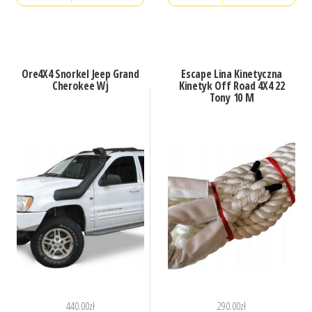
Ore4X4 Snorkel Jeep Grand
Escape Lina Kinetyczna
Cherokee Wj
Kinetyk Off Road 4X4 22
Tony 10 M
440.00
zł
290.00
zł