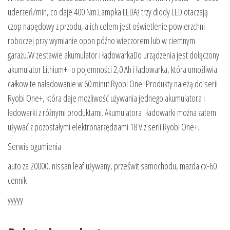
uderzeń/min, co daje 400 Nm.Lampka LEDAż trzy diody LED otaczają
czop napędowy z przodu, a ich celem jest oświetlenie powierzchni
roboczej przy wymianie opon późno wieczorem lub w ciemnym
garażu.W zestawie akumulator i ładowarkaDo urządzenia jest dołączony
akumulator Lithium+- o pojemności 2,0 Ah i ładowarka, która umożliwia
całkowite naładowanie w 60 minut.Ryobi One+Produkty należą do serii
Ryobi One+, która daje możliwość używania jednego akumulatora i
ładowarki z różnymi produktami. Akumulatora i ładowarki można zatem
używać z pozostałymi elektronarzędziami 18 V z serii Ryobi One+.
Serwis ogumienia
auto za 20000, nissan leaf używany, prześwit samochodu, mazda cx-60
cennik
yyyyy