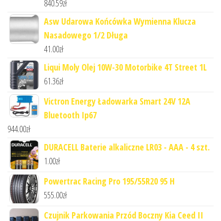
840.59
zł
Asw Udarowa Końcówka Wymienna Klucza
Nasadowego 1/2 Długa
41.00
zł
Liqui Moly Olej 10W-30 Motorbike 4T Street 1L
61.36
zł
Victron Energy Ładowarka Smart 24V 12A
Bluetooth Ip67
944.00
zł
DURACELL Baterie alkaliczne LR03 - AAA - 4 szt.
1.00
zł
Powertrac Racing Pro 195/55R20 95 H
555.00
zł
Czujnik Parkowania Przód Boczny Kia Ceed II