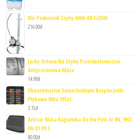
Blic Podnośnik Szyby 6060-00-Fi2506
216.00
zł
Jacky Osłona Na Szybę Przeciwsłoneczna
Antyszronowa Mata
14.99
zł
Dbautomotive Samochodowe Bezpieczniki
Płykowe Mini 10Szt.
3.15
zł
Aristar Mata Bagażnika Do Vw Polo Iv 9N, 9N3
Hb 01 09 S
80.00
zł