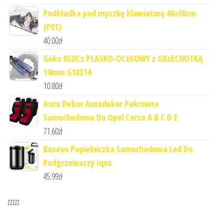
Podkładka pod myszkę klawiaturę 40x60cm
(P01)
40.00
zł
Geko KLUCz PŁASKO-OCzKOWY z GRzECHOTKĄ
14mm G10314
10.80
zł
Auto Dekor Autodekor Pokrowce
Samochodowe Do Opel Corsa A B C D E
71.60
zł
Baseus Popielniczka Samochodowa Led Do
Podgrzewaczy Iqos
45.99
zł
zzzzz