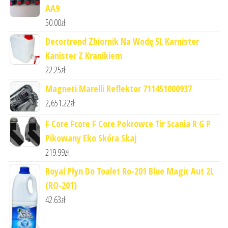
AA9
50.00
zł
Decortrend Zbiornik Na Wodę 5L Karnister
Kanister Z Kranikiem
22.25
zł
Magneti Marelli Reflektor 711451000937
2,651.22
zł
F Core Fcore F Core Pokrowce Tir Scania R G P
Pikowany Eko Skóra Skaj
219.99
zł
Royal Płyn Do Toalet Ro-201 Blue Magic Aut 2L
(RO-201)
42.63
zł