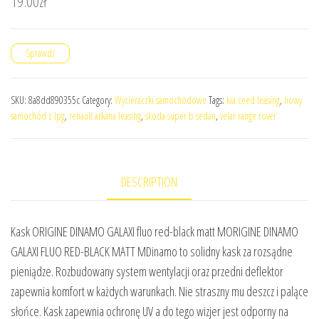
19.00
zł
Sprawdź
SKU:
8a8dd890355c
Category:
Wycieraczki samochodowe
Tags:
kia ceed leasing
,
nowy
samochód z lpg
,
renault arkana leasing
,
skoda super b sedan
,
velar range rover
DESCRIPTION
Kask ORIGINE DINAMO GALAXI fluo red-black matt MORIGINE DINAMO
GALAXI FLUO RED-BLACK MATT MDinamo to solidny kask za rozsądne
pieniądze. Rozbudowany system wentylacji oraz przedni deflektor
zapewnia komfort w każdych warunkach. Nie straszny mu deszcz i palące
słońce. Kask zapewnia ochronę UV a do tego wizjer jest odporny na