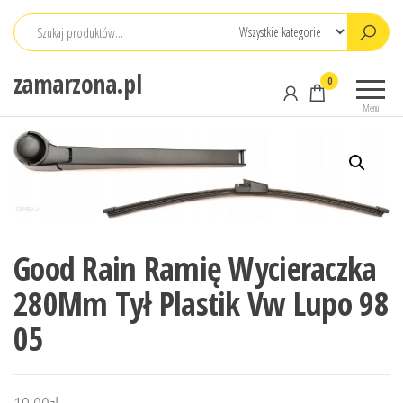
Przejdź
do
treści
zamarzona.pl
0
Menu
Good Rain Ramię Wycieraczka
280Mm Tył Plastik Vw Lupo 98
05