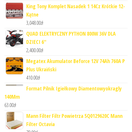
King Tony Komplet Nasadek 1 14Cz Krótkie 12-
Kątne
3,048.00
zł
QUAD ELEKTRYCZNY PYTHON 800W 36V DLA
DZIECI 6''
2,400.00
zł
Megatex Akumulator Beforce 12V 74Ah 760A P
Plus Ukraiński
410.00
zł
Format Pilnik Igiełkowy Diamentowyokragly
140Mm
63.00
zł
Mann Filter Filtr Powietrza 5Q0129620C Mann
Filter Octavia