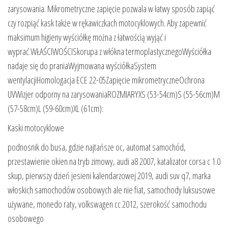
zarysowania. Mikrometryczne zapięcie pozwala w łatwy sposób zapiąć
czy rozpiąć kask także w rękawiczkach motocyklowych. Aby zapewnić
maksimum higieny wyściółkę można z łatwością wyjąć i
wyprać.WŁAŚCIWOŚCISkorupa z włókna termoplastycznegoWyściółka
nadaje się do praniaWyjmowana wyściółkaSystem
wentylacjiHomologacja ECE 22-05Zapięcie mikrometryczneOchrona
UVWizjer odporny na zarysowaniaROZMIARYXS (53-54cm)S (55-56cm)M
(57-58cm)L (59-60cm)XL (61cm):
Kaski motocyklowe
podnosnik do busa, gdzie najtańsze oc, automat samochód,
przestawienie okien na tryb zimowy, audi a8 2007, katalizator corsa c 1.0
skup, pierwszy dzień jesieni kalendarzowej 2019, audi suv q7, marka
włoskich samochodów osobowych ale nie fiat, samochody luksusowe
używane, monedo raty, volkswagen cc 2012, szerokość samochodu
osobowego