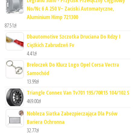
Legrand Suno - Przycisk Przełączny Cięgnowy
No/Nc 6 A 250 V~ Zaciski Automatyczne,
Aluminium Himp 721300
87.51
zł
Dbautomotive Szczotka Druciana Do Rdzy I
Ciężkich Zabrudzeń Fv
4.41
zł
Breloczek Do Klucz Logo Opel Corsa Vectra
Samochód
13.99
zł
Triangle Connex Van Tv701 195/70R15 104/102 S
469.00
zł
Nobleza Siatka Zabezpieczająca Dla Psów
Bariera Ochronna
32.77
zł