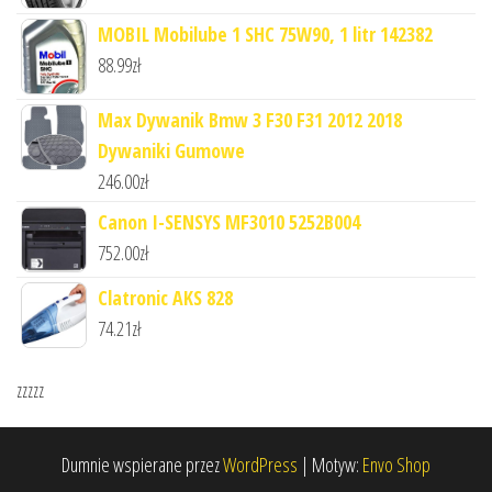
MOBIL Mobilube 1 SHC 75W90, 1 litr 142382
88.99
zł
Max Dywanik Bmw 3 F30 F31 2012 2018
Dywaniki Gumowe
246.00
zł
Canon I-SENSYS MF3010 5252B004
752.00
zł
Clatronic AKS 828
74.21
zł
zzzzz
Dumnie wspierane przez
WordPress
|
Motyw:
Envo Shop