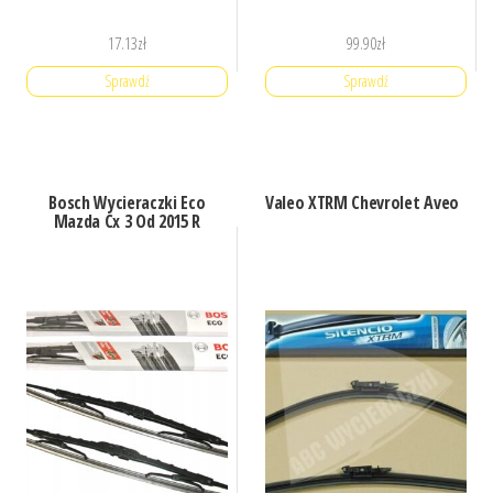
17.13
zł
99.90
zł
Sprawdź
Sprawdź
Bosch Wycieraczki Eco
Valeo XTRM Chevrolet Aveo
Mazda Cx 3 Od 2015 R