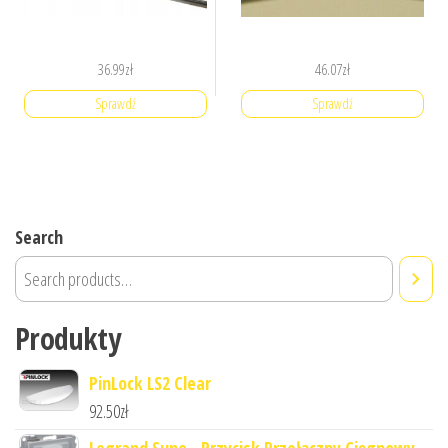
36.99
zł
46.07
zł
Sprawdź
Sprawdź
Search
Produkty
PinLock LS2 Clear
92.50
zł