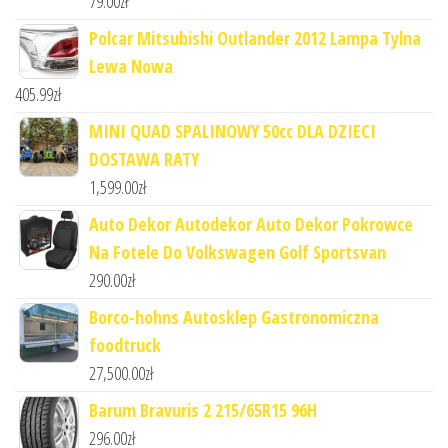
79.00
zł
Polcar Mitsubishi Outlander 2012 Lampa Tylna
Lewa Nowa
405.99
zł
MINI QUAD SPALINOWY 50cc DLA DZIECI
DOSTAWA RATY
1,599.00
zł
Auto Dekor Autodekor Auto Dekor Pokrowce
Na Fotele Do Volkswagen Golf Sportsvan
290.00
zł
Borco-hohns Autosklep Gastronomiczna
foodtruck
27,500.00
zł
Barum Bravuris 2 215/65R15 96H
296.00
zł