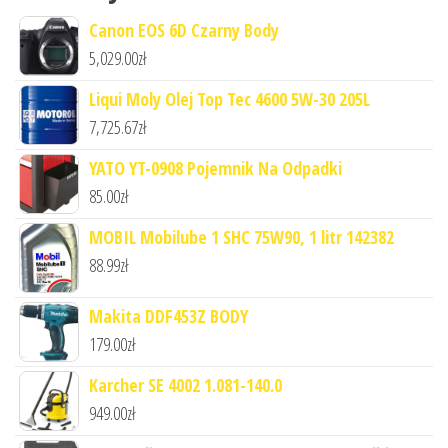
Canon EOS 6D Czarny Body
5,029.00
zł
Liqui Moly Olej Top Tec 4600 5W-30 205L
7,725.67
zł
YATO YT-0908 Pojemnik Na Odpadki
85.00
zł
MOBIL Mobilube 1 SHC 75W90, 1 litr 142382
88.99
zł
Makita DDF453Z BODY
179.00
zł
Karcher SE 4002 1.081-140.0
949.00
zł