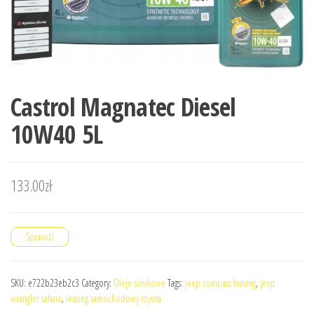
Castrol Magnatec Diesel
10W40 5L
133.00
zł
Sprawdź
SKU:
e722b23eb2c3
Category:
Oleje silnikowe
Tags:
jeep compass leasing
,
jeep
wrangler sahara
,
leasing samochodowy toyota