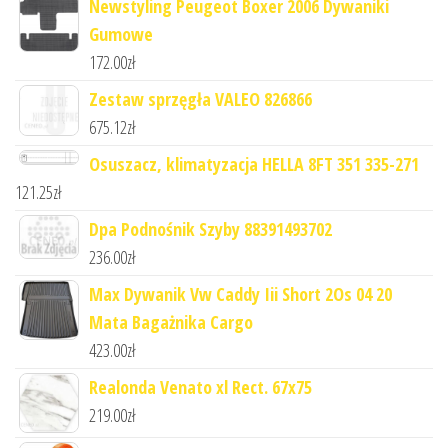
Newstyling Peugeot Boxer 2006 Dywaniki
Gumowe
172.00
zł
Zestaw sprzęgła VALEO 826866
675.12
zł
Osuszacz, klimatyzacja HELLA 8FT 351 335-271
121.25
zł
Dpa Podnośnik Szyby 88391493702
236.00
zł
Max Dywanik Vw Caddy Iii Short 2Os 04 20
Mata Bagażnika Cargo
423.00
zł
Realonda Venato xl Rect. 67x75
219.00
zł