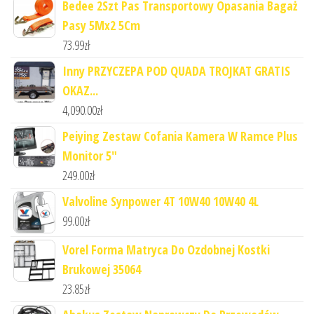
Bedee 2Szt Pas Transportowy Opasania Bagaż
Pasy 5Mx2 5Cm
73.99
zł
Inny PRZYCZEPA POD QUADA TROJKAT GRATIS
OKAZ...
4,090.00
zł
Peiying Zestaw Cofania Kamera W Ramce Plus
Monitor 5"
249.00
zł
Valvoline Synpower 4T 10W40 10W40 4L
99.00
zł
Vorel Forma Matryca Do Ozdobnej Kostki
Brukowej 35064
23.85
zł