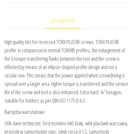
DESCRIPTION
High quality bits for recessed TORX PLUS® screws. TORX PLUS®
profile: in comparison to normal TORX® profiles, the enlargement of
the 6 torque-transferring flanks between the tool and the screw is
effected by means of an ellipse-shaped profile design and not a
circular one. This means that the power applied when screwdriving is
spread over a larger area. Higher torque is transferred and the service
life of the screw and tool is also enhanced. Extra-hard. ¼” hexagon,
suitable for holders as per DIN ISO 1173-D 6.3.
Narzędzia warsztatowe
i30n dane techniczne, ford mondeo mk5 biały, wbk placówki warszawa,
przyciski w samochodzie opis, silnik corsa d 1.2, samochody