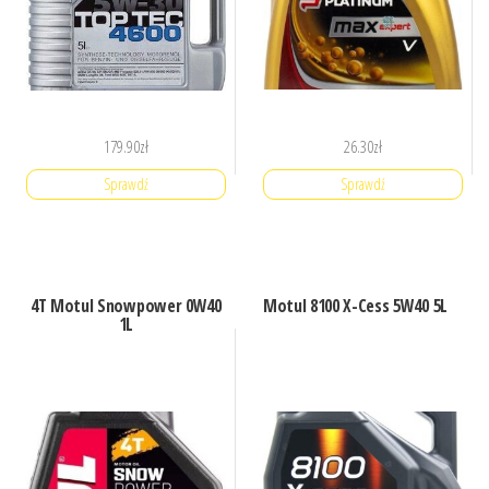
179.90
zł
26.30
zł
Sprawdź
Sprawdź
4T Motul Snowpower 0W40
Motul 8100 X-Cess 5W40 5L
1L