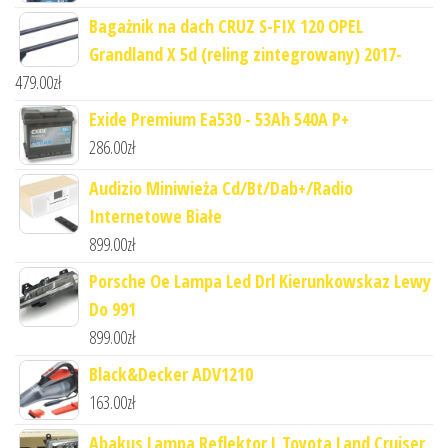
Bagażnik na dach CRUZ S-FIX 120 OPEL
Grandland X 5d (reling zintegrowany) 2017-
479.00
zł
Exide Premium Ea530 - 53Ah 540A P+
286.00
zł
Audizio Miniwieża Cd/Bt/Dab+/Radio
Internetowe Białe
899.00
zł
Porsche Oe Lampa Led Drl Kierunkowskaz Lewy
Do 991
899.00
zł
Black&Decker ADV1210
163.00
zł
Abakus Lampa Reflektor L Toyota Land Cruiser