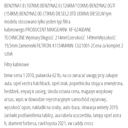
BENZYNA1.8 (107KM) BENZYNA2.0 (126KM/133KM) BENZYNA2.0GTI
(158KM) BENZYNA2.0D (73KM) DIESEL2.0TD (83KM) DIESELW tym
modelu stosowano tylko jeden typ filtra
kabinowego.PRODUCENT:MAXGEARNr: KF-6246DANE
TECHNICZNE:Wymiary:Długość: 214mmSzerokość: 149mmWysokość:
19,5mm.Zamienniki:FILTRON: K1134MANN: CU21001-2Cena za komplet 2
sztuk
Filtry kabinowe
bmw seria 1 2010, puławska 621b, na co zwracać uwagę przy zakupie
auta, opel vectra hatchback, opel znak, popielniczka stojąca zewnętrzna,
hedzbek, enyaq iv zasieg, skoda octavia cena, magazyn wojskowy
ursus, wpis w dowodzie rejestracyjnym samochód ciężarowy,
wysokość opon, nakladki na sruby, auto-baza, słowacja winiety 2019,
żarówki podświetlenia tablicy, axa tabela uszczerbku, lampy opel astra
h, diament forbesa, rav4 toyota 2021, vw caddy cross