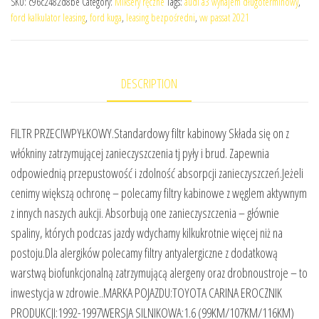
SKU:
c96c2482d8be
Category:
Miksery ręczne
Tags:
audi a3 wynajem długoterminowy
,
ford kalkulator leasing
,
ford kuga
,
leasing bezpośredni
,
vw passat 2021
DESCRIPTION
FILTR PRZECIWPYŁKOWY.Standardowy filtr kabinowy Składa się on z
włókniny zatrzymującej zanieczyszczenia tj pyły i brud. Zapewnia
odpowiednią przepustowość i zdolność absorpcji zanieczyszczeń.Jeżeli
cenimy większą ochronę – polecamy filtry kabinowe z węglem aktywnym
z innych naszych aukcji. Absorbują one zanieczyszczenia – głównie
spaliny, których podczas jazdy wdychamy kilkukrotnie więcej niż na
postoju.Dla alergików polecamy filtry antyalergiczne z dodatkową
warstwą biofunkcjonalną zatrzymującą alergeny oraz drobnoustroje – to
inwestycja w zdrowie..MARKA POJAZDU:TOYOTA CARINA EROCZNIK
PRODUKCJI:1992-1997WERSJA SILNIKOWA:1.6 (99KM/107KM/116KM)