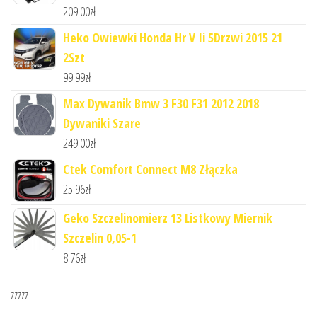
209.00
zł
Heko Owiewki Honda Hr V Ii 5Drzwi 2015 21
2Szt
99.99
zł
Max Dywanik Bmw 3 F30 F31 2012 2018
Dywaniki Szare
249.00
zł
Ctek Comfort Connect M8 Złączka
25.96
zł
Geko Szczelinomierz 13 Listkowy Miernik
Szczelin 0,05-1
8.76
zł
zzzzz