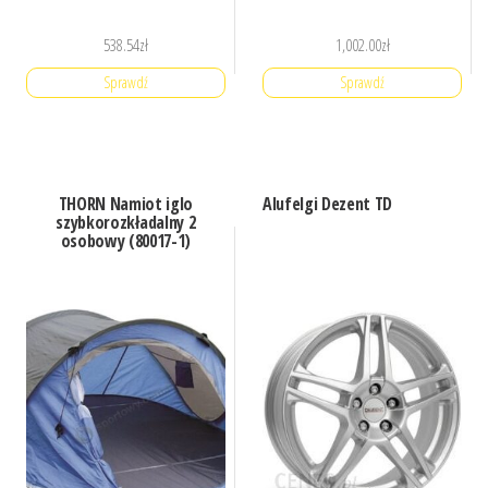
538.54
zł
1,002.00
zł
Sprawdź
Sprawdź
THORN Namiot iglo
Alufelgi Dezent TD
szybkorozkładalny 2
osobowy (80017-1)