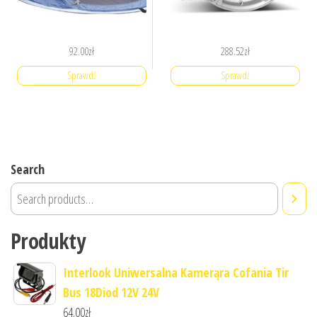
92.00
zł
288.52
zł
Sprawdź
Sprawdź
Search
Produkty
Interlook Uniwersalna Kamerąra Cofania Tir
Bus 18Diod 12V 24V
64.00
zł