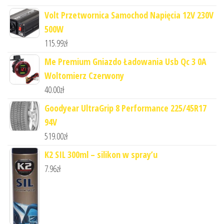
Volt Przetwornica Samochod Napięcia 12V 230V
500W
115.99
zł
Me Premium Gniazdo Ładowania Usb Qc 3 0A
Woltomierz Czerwony
40.00
zł
Goodyear UltraGrip 8 Performance 225/45R17
94V
519.00
zł
K2 SIL 300ml – silikon w spray’u
7.96
zł