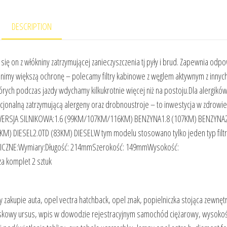
DESCRIPTION
ę on z włókniny zatrzymującej zanieczyszczenia tj pyły i brud. Zapewnia odp
cenimy większą ochronę – polecamy filtry kabinowe z węglem aktywnym z innyc
tórych podczas jazdy wdychamy kilkukrotnie więcej niż na postoju.Dla alergikó
kcjonalną zatrzymującą alergeny oraz drobnoustroje – to inwestycja w zdrowi
ERSJA SILNIKOWA:1.6 (99KM/107KM/116KM) BENZYNA1.8 (107KM) BENZYNA2
) DIESEL2.0TD (83KM) DIESELW tym modelu stosowano tylko jeden typ filt
CZNE:Wymiary:Długość: 214mmSzerokość: 149mmWysokość:
 komplet 2 sztuk
zakupie auta, opel vectra hatchback, opel znak, popielniczka stojąca zewnęt
ojskowy ursus, wpis w dowodzie rejestracyjnym samochód ciężarowy, wysoko