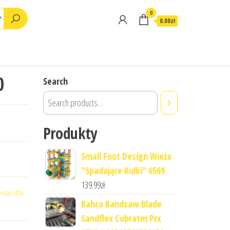
0
0.00zł
0
Search
Produkty
Small Foot Design Wieża
"Spadające Kulki" 6569
139.99
zł
ndai i30n
Bahco Bandsaw Blade
Sandflex Cobratm Prx