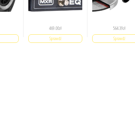
469.00
zł
564.39
zł
Sprawdź
Sprawdź