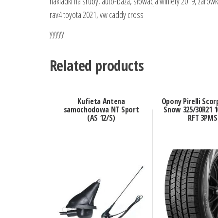
nakladki na sruby, auto-baza, słowacja winiety 2019, żarówk
rav4 toyota 2021, vw caddy cross
yyyyy
Related products
Kufieta Antena
Opony Pirelli Scor
samochodowa NT Sport
Snow 325/30R21 1
(AS 12/S)
RFT 3PMS