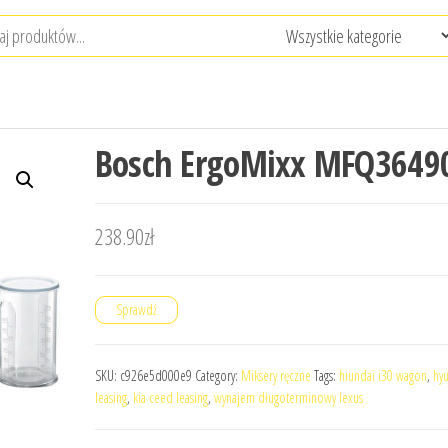
Bosch ErgoMixx MFQ3649
238.90
zł
Sprawdź
SKU:
c926e5d000e9
Category:
Miksery ręczne
Tags:
hiundai i30 wagon
,
hyu
leasing
,
kia ceed leasing
,
wynajem długoterminowy lexus