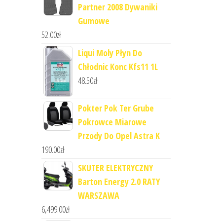
Partner 2008 Dywaniki
Gumowe
52.00
zł
Liqui Moly Płyn Do
Chłodnic Konc Kfs11 1L
48.50
zł
Pokter Pok Ter Grube
Pokrowce Miarowe
Przody Do Opel Astra K
190.00
zł
SKUTER ELEKTRYCZNY
Barton Energy 2.0 RATY
WARSZAWA
6,499.00
zł