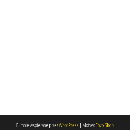
Dumnie wspierane przez
WordPress
|
Motyw:
Envo Shop