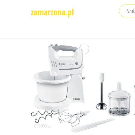
Przejdź
zamarzona.pl
do
treści