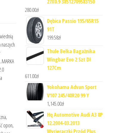
27X0.9 38512709583150
280.00
zł
Dębica Passio 195/65R15
91T
owiednią
199.58
zł
h naszych
Thule Belka Bagażnika
w
Wingbar Evo 2 Szt Dł
e..MARKA
127Cm
.0
611.00
zł
ra
Yokohama Advan Sport
V107 245/40R20 99 Y
1,145.00
zł
Hq Automotive Audi A3 8P
rzna,
12.2004-03.2013
ść opon,
Wycieraczki Przód Plus