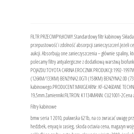
FILTR PRZECIWPYŁKOWY.Standardowy filtr kabinowy Składa si
przepustowość i zdolność absorpcji zanieczyszczeń.Jeżeli 
aukcji. Absorbują one zanieczyszczenia – głównie spaliny, k
polecamy filtry antyalergiczne z dodatkową warstwą biofun
POJAZDU:TOYOTA CARINA EROCZNIK PRODUKCJI:1992-1997W
(126KM/133KM) BENZYNA2.0GTI (158KM) BENZYNA2.0D (73KM
kabinowego.PRODUCENT:MAXGEARNr: KF-6246DANE TECHNI
19,5mm.Zamienniki:FILTRON: K1134MANN: CU21001-2Cena za
Filtry kabinowe
bmw seria 1 2010, puławska 621b, na co zwracać uwagę przy 
hedzbek, enyaq iv zasieg, skoda octavia cena, magazyn w