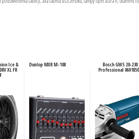
i podświetlenia tablicy, axa tabela uszczerbku, lampy opel astra h, diament f
pion Ice &
Dunlop MXR M-108
Bosch GWS 20-230 
08V XL FR
Professional 060185
F