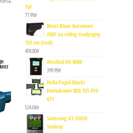
orbesa,
Tył
77.99
zł
Mont Blanc Automaxi
AMC na reling tradycyjny
133 cm (stal)
458.00
zł
Alcofind DA 8000
JH
0M03
399.99
zł
Hella Pagid Klocki
Hamulcowe 8Db 355 019-
671
524.04
zł
Samsung GT-S5610
Srebrny