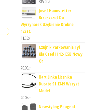
815.00
zł
Josef Haunstetter
Brzeszczot Do
Wyrzynarek Uzębienie Drobne
12Szt.
11.55
zł
Czujnik Parkowania Tył
Kia Ceed II 12- E5B Nowy
Or
70.00
zł
Hart Linka Licznika
Ducato 91 1349 Wszyst
Model
40.05
zł
Newstyling Peugeot