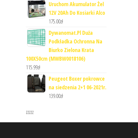
Uruchom Akumulator Żel
12V 20Ah Do Kosiarki Alco
175.00
zł
Dywanomat.Pl Duża
Podkładka Ochronna Na
Biurko Zielona Krata
100X50cm (MWBW0018106)
115.99
zł
Peugeot Boxer pokrowce
na siedzenia 2+1 06-2021r.
139.00
zł
zzzzz