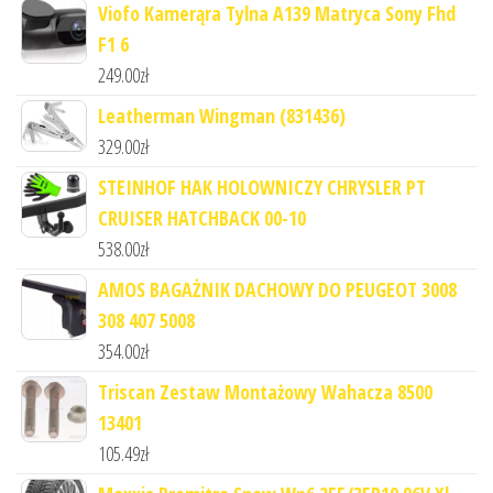
Viofo Kamerąra Tylna A139 Matryca Sony Fhd
F1 6
249.00
zł
Leatherman Wingman (831436)
329.00
zł
STEINHOF HAK HOLOWNICZY CHRYSLER PT
CRUISER HATCHBACK 00-10
538.00
zł
AMOS BAGAŻNIK DACHOWY DO PEUGEOT 3008
308 407 5008
354.00
zł
Triscan Zestaw Montażowy Wahacza 8500
13401
105.49
zł