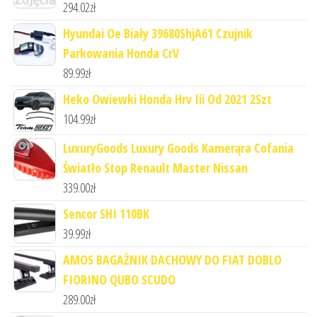
294.02
zł
Hyundai Oe Biały 39680ShjA61 Czujnik
Parkowania Honda CrV
89.99
zł
Heko Owiewki Honda Hrv Iii Od 2021 2Szt
104.99
zł
LuxuryGoods Luxury Goods Kamerąra Cofania
Światło Stop Renault Master Nissan
339.00
zł
Sencor SHI 110BK
39.99
zł
AMOS BAGAŻNIK DACHOWY DO FIAT DOBLO
FIORINO QUBO SCUDO
289.00
zł