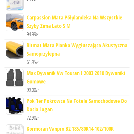
Carpassion Mata Półplandeka Na Wszystkie
Szyby Zima Lato S M
94.99
zł
Bitmat Mata Pianka Wygłuszająca Akustyczna
Samoprzylepna
61.95
zł
Max Dywanik Vw Touran I 2003 2010 Dywaniki
Gumowe
99.00
zł
Pok Ter Pokrowce Na Fotele Samochodowe Do
Dacia Logan
72.90
zł
Kormoran Vanpro B2 185/80R14 102/100R