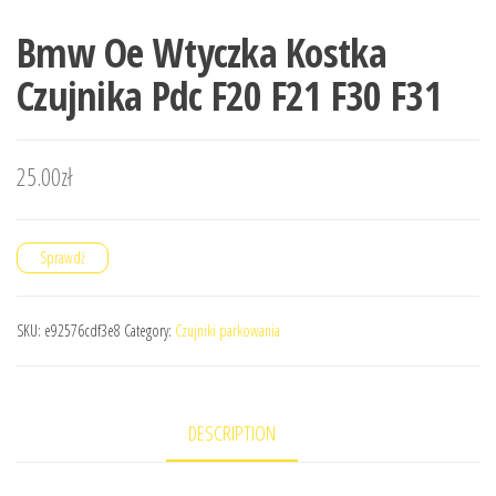
Bmw Oe Wtyczka Kostka
Czujnika Pdc F20 F21 F30 F31
25.00
zł
Sprawdź
SKU:
e92576cdf3e8
Category:
Czujniki parkowania
DESCRIPTION