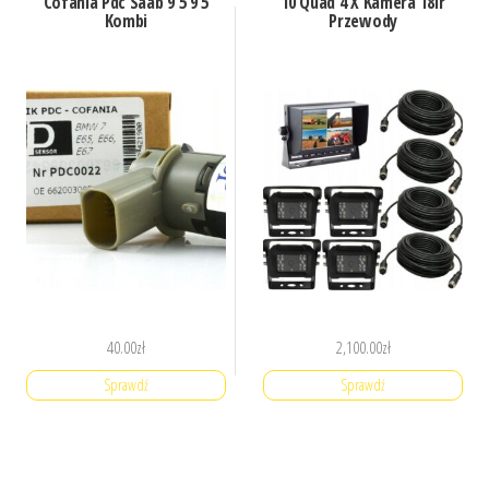
Cofania Pdc Saab 9 5 9 5
10 Quad 4 X Kamera 18Ir
Kombi
Przewody
40.00
zł
2,100.00
zł
Sprawdź
Sprawdź