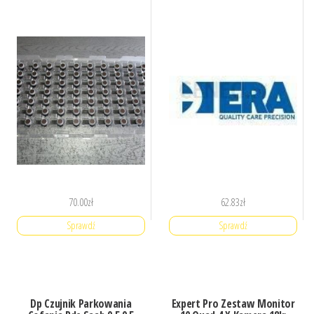
70.00
zł
62.83
zł
Sprawdź
Sprawdź
Dp Czujnik Parkowania
Expert Pro Zestaw Monitor