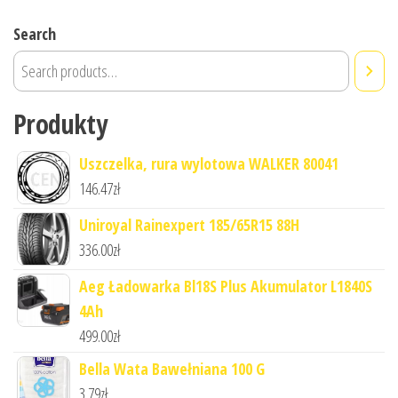
Search
Produkty
Uszczelka, rura wylotowa WALKER 80041
146.47
zł
Uniroyal Rainexpert 185/65R15 88H
336.00
zł
Aeg Ładowarka Bl18S Plus Akumulator L1840S
4Ah
499.00
zł
Bella Wata Bawełniana 100 G
3.79
zł