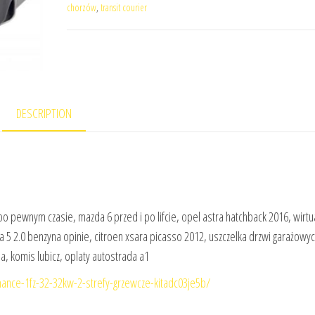
chorzów
,
transit courier
DESCRIPTION
pewnym czasie, mazda 6 przed i po lifcie, opel astra hatchback 2016, wirtu
a 5 2.0 benzyna opinie, citroen xsara picasso 2012, uszczelka drzwi garażowyc
a, komis lubicz, oplaty autostrada a1
ance-1fz-32-32kw-2-strefy-grzewcze-kitadc03je5b/