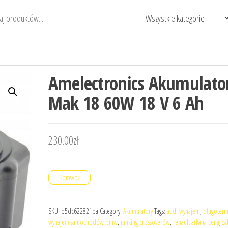
Amelectronics Akumulato
Mak 18 60W 18 V 6 Ah
230.00
zł
Sprawdź
SKU:
b5dc622821ba
Category:
Akumulatory
Tags:
audi wynajem
,
długoter
wynajem samochodów bmw
,
ranking crossoverów
,
renault arkana cena
,
sa