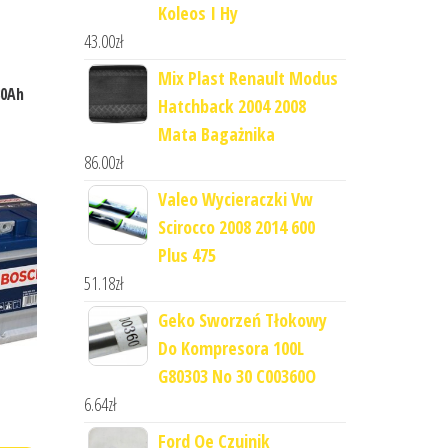
Koleos I Hy
43.00
zł
Mix Plast Renault Modus
80Ah
Hatchback 2004 2008
Mata Bagażnika
86.00
zł
Valeo Wycieraczki Vw
Scirocco 2008 2014 600
Plus 475
51.18
zł
Geko Sworzeń Tłokowy
Do Kompresora 100L
G80303 No 30 C00360O
6.64
zł
Ford Oe Czujnik