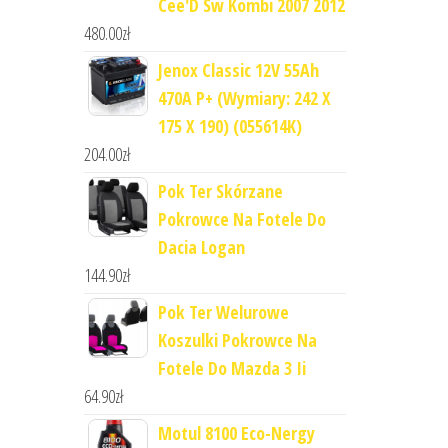
Cee'D Sw Kombi 2007 2012
480.00
zł
Jenox Classic 12V 55Ah
470A P+ (Wymiary: 242 X
175 X 190) (055614K)
204.00
zł
Pok Ter Skórzane
Pokrowce Na Fotele Do
Dacia Logan
144.90
zł
Pok Ter Welurowe
Koszulki Pokrowce Na
Fotele Do Mazda 3 Ii
64.90
zł
Motul 8100 Eco-Nergy