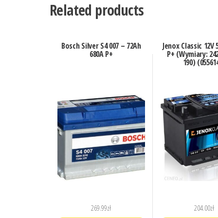
Related products
Bosch Silver S4 007 – 72Ah
Jenox Classic 12V
680A P+
P+ (Wymiary: 242
190) (05561
269.99
zł
204.00
zł