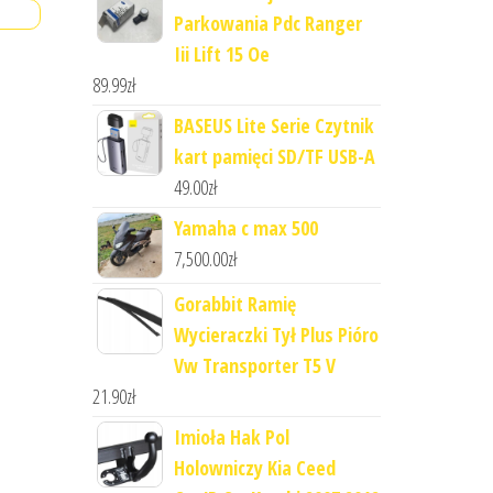
Parkowania Pdc Ranger
Iii Lift 15 Oe
89.99
zł
BASEUS Lite Serie Czytnik
kart pamięci SD/TF USB-A
49.00
zł
Yamaha c max 500
7,500.00
zł
Gorabbit Ramię
Wycieraczki Tył Plus Pióro
Vw Transporter T5 V
21.90
zł
Imioła Hak Pol
Holowniczy Kia Ceed