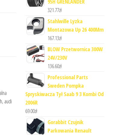
95H GRENLANDER
321.77
zł
Stahlwille Lyzka
Montazowa Up 26 400Mm
167.13
zł
BLOW Przetwornica 300W
24V/230V
136.60
zł
Professional Parts
Sweden Pompka
alna
Spryskiwacza Tył Saab 9 3 Kombi Od
h, audi
2006R
69.00
zł
Gorabbit Czujnik
Parkowania Renault