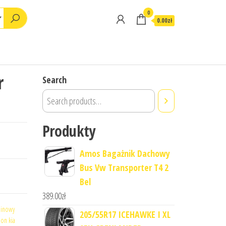
0
0.00zł
r
Search
Produkty
Amos Bagażnik Dachowy
Bus Vw Transporter T4 2
Bel
389.00
zł
minowy
205/55R17 ICEHAWKE I XL
lon kia