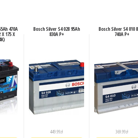
 55Ah 470A
Bosch Silver S4 028 95Ah
Bosch Silver S4 010 
 X 175 X
830A P+
740A P+
4K)
449.99
zł
369.99
zł