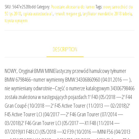
SKU:
5647e2528bdd
Category:
Pozostałe akcesoria do kamer
Tags:
nowy samochód do
50 tys 2018
,
oplata autostrada a1
,
renault megane gt
,
taryfikator mandatów 2018 tabela
,
toyota wynajem
DESCRIPTION
NOWY, Oryginał BMW MINIElastyczny przewód hamulcowy tyłnumer
BMW 6798466–numer wymienny BMW:34306860960 (04.01.2016 — ),
nie wymieniany odwrotnie–Część o numerze katalogowym 34306798466
została znaleziona w następujących pojazdach:1′ F40 (05/2018 —2′ F44
Gran Coupé (10/2018 —2′ F45 Active Tourer (11/2013 — 02/2018)2′
F45 Active Tourer LCI (04/2017 —2′ F46 Gran Tourer (07/2014 —
03/2018)2′ F46 Gran Tourer LCI (05/2017 —X1 F48 (11/2014 —
07/2019)X1 F48 LCI (05/2018 —X2 F39 (10/2016 —MINI F56 (04/2013