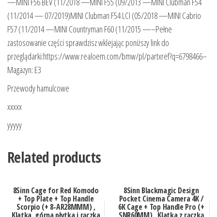
—MINI F56 BEV (11/2018 —MINI F55 (09/2013 —MINI Clubman F54
(11/2014 — 07/2019)MINI Clubman F54 LCI (05/2018 —MINI Cabrio
F57 (11/2014 —MINI Countryman F60 (11/2015 —–Pełne
zastosowanie części sprawdzisz wklejając poniższy link do
przeglądarki:https://www.realoem.com/bmw/pl/partxref?q=6798466–
Magazyn: E3
Przewody hamulcowe
xxxxx
yyyyy
Related products
8Sinn Cage for Red Komodo
8Sinn Blackmagic Design
+ Top Plate + Top Handle
Pocket Cinema Camera 4K /
Scorpio (+ 8-AR28MMM) ,
6K Cage + Top Handle Pro (+
Klatka, górna płytka i rączka
SNR60MM) , Klatka z rączką