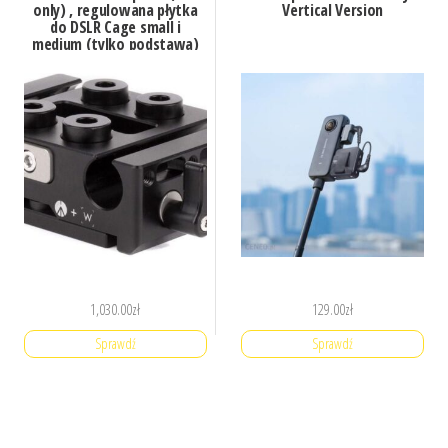
only) , regulowana płytka
Vertical Version
do DSLR Cage small i
medium (tylko podstawa)
1,030.00
zł
129.00
zł
Sprawdź
Sprawdź