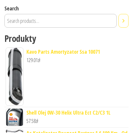
Search
Produkty
Kavo Parts Amortyzator Ssa 10071
129.01
zł
Shell Olej 0W-30 Helix Ultra Ect C2/C3 1L
57.58
zł
As Katalizator Peugeot Partner 1 6 109 Km , Od