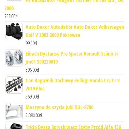
2000
783.00
zł
Auto Dekor Autodekor Auto Dekor Volkswagen
Golf V 2003 2009 Pokrowce
99.50
zł
Eibach Dystanse Pro Spacer Renault Scãnic Ii
Jm01 S90220010
396.00
zł
Can Bagażnik Dachowy Relingi Honda Crv Cr V
2019 Plus
569.00
zł
Maszyna do szycia Juki DDL-8700
2,380.00
zł
Triclo Dysza Spryskiwacz Szyby Przód Alfa 156