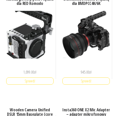
dla RED Komodo
dla BMDPCC4K/6K
1,099.00
zł
945.00
zł
Sprawdź
Sprawdź
Wooden Camera Unified
Insta360 ONE X2 Mic Adapter
DSLR 15mm Baseplate (core
– adapter mikrofonowy