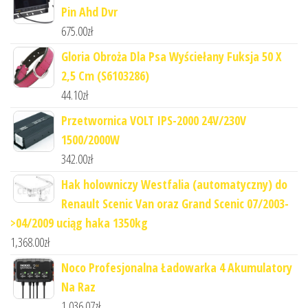
Pin Ahd Dvr
675.00
zł
Gloria Obroża Dla Psa Wyściełany Fuksja 50 X
2,5 Cm (S6103286)
44.10
zł
Przetwornica VOLT IPS-2000 24V/230V
1500/2000W
342.00
zł
Hak holowniczy Westfalia (automatyczny) do
Renault Scenic Van oraz Grand Scenic 07/2003-
>04/2009 uciąg haka 1350kg
1,368.00
zł
Noco Profesjonalna Ładowarka 4 Akumulatory
Na Raz
1,036.07
zł