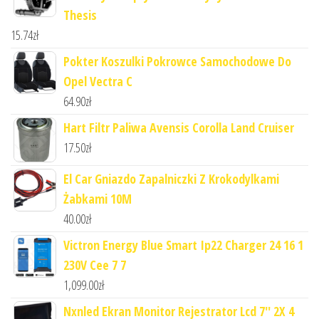
Thesis
15.74
zł
Pokter Koszulki Pokrowce Samochodowe Do
Opel Vectra C
64.90
zł
Hart Filtr Paliwa Avensis Corolla Land Cruiser
17.50
zł
El Car Gniazdo Zapalniczki Z Krokodylkami
Żabkami 10M
40.00
zł
Victron Energy Blue Smart Ip22 Charger 24 16 1
230V Cee 7 7
1,099.00
zł
Nxnled Ekran Monitor Rejestrator Lcd 7'' 2X 4