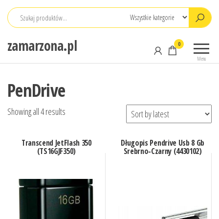
Przejdź
do
treści
zamarzona.pl
0
Menu
PenDrive
Showing all 4 results
Transcend JetFlash 350
Długopis Pendrive Usb 8 Gb
(TS16GJF350)
Srebrno-Czarny (4430102)