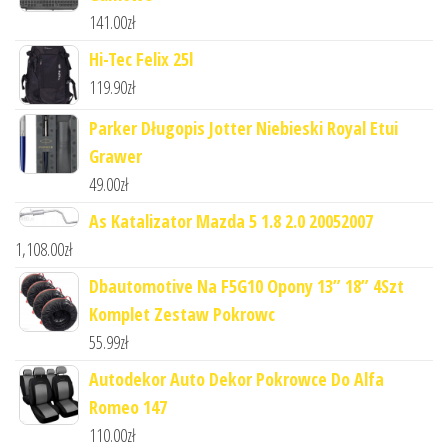
141.00
zł
Hi-Tec Felix 25l
119.90
zł
Parker Długopis Jotter Niebieski Royal Etui
Grawer
49.00
zł
As Katalizator Mazda 5 1.8 2.0 20052007
1,108.00
zł
Dbautomotive Na F5G10 Opony 13” 18” 4Szt
Komplet Zestaw Pokrowc
55.99
zł
Autodekor Auto Dekor Pokrowce Do Alfa
Romeo 147
110.00
zł