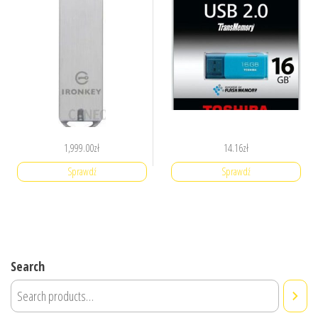
1,999.00
zł
14.16
zł
Sprawdź
Sprawdź
Search