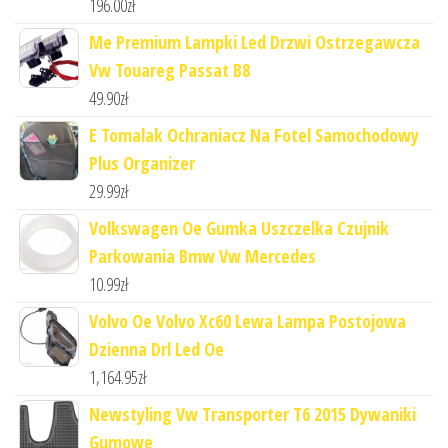
196.00
zł
Me Premium Lampki Led Drzwi Ostrzegawcza
Vw Touareg Passat B8
49.90
zł
E Tomalak Ochraniacz Na Fotel Samochodowy
Plus Organizer
29.99
zł
Volkswagen Oe Gumka Uszczelka Czujnik
Parkowania Bmw Vw Mercedes
10.99
zł
Volvo Oe Volvo Xc60 Lewa Lampa Postojowa
Dzienna Drl Led Oe
1,164.95
zł
Newstyling Vw Transporter T6 2015 Dywaniki
Gumowe