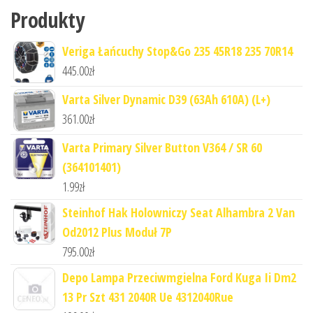
Produkty
Veriga Łańcuchy Stop&Go 235 45R18 235 70R14
445.00
zł
Varta Silver Dynamic D39 (63Ah 610A) (L+)
361.00
zł
Varta Primary Silver Button V364 / SR 60
(364101401)
1.99
zł
Steinhof Hak Holowniczy Seat Alhambra 2 Van
Od2012 Plus Moduł 7P
795.00
zł
Depo Lampa Przeciwmgielna Ford Kuga Ii Dm2
13 Pr Szt 431 2040R Ue 4312040Rue