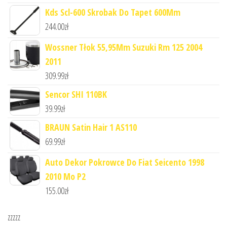
Kds Scl-600 Skrobak Do Tapet 600Mm
244.00
zł
Wossner Tłok 55,95Mm Suzuki Rm 125 2004
2011
309.99
zł
Sencor SHI 110BK
39.99
zł
BRAUN Satin Hair 1 AS110
69.99
zł
Auto Dekor Pokrowce Do Fiat Seicento 1998
2010 Mo P2
155.00
zł
zzzzz