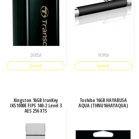
26.85
zł
19.99
zł
Sprawdź
Sprawdź
Kingston 16GB IronKey
Toshiba 16GB HAYABUSA
IKS1000E FIPS 140-2 Level 3
AQUA (THNU16HAYAQUA)
AES 256 XTS