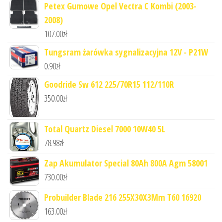
Petex Gumowe Opel Vectra C Kombi (2003-
2008)
107.00
zł
Tungsram żarówka sygnalizacyjna 12V - P21W
0.90
zł
Goodride Sw 612 225/70R15 112/110R
350.00
zł
Total Quartz Diesel 7000 10W40 5L
78.98
zł
Zap Akumulator Special 80Ah 800A Agm 58001
730.00
zł
Probuilder Blade 216 255X30X3Mm T60 16920
163.00
zł