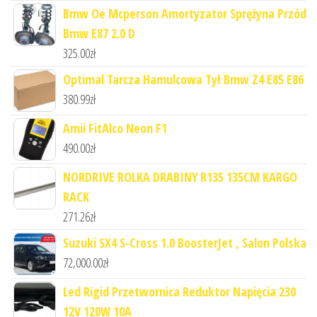
Bmw Oe Mcperson Amortyzator Sprężyna Przód
Bmw E87 2.0 D
325.00
zł
Optimal Tarcza Hamulcowa Tył Bmw Z4 E85 E86
380.99
zł
Amii FitAlco Neon F1
490.00
zł
NORDRIVE ROLKA DRABINY R135 135CM KARGO
RACK
271.26
zł
Suzuki SX4 S-Cross 1.0 BoosterJet , Salon Polska
72,000.00
zł
Led Rigid Przetwornica Reduktor Napięcia 230
12V 120W 10A