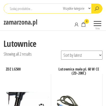
Przejdź
do
treści
zamarzona.pl
0
Menu
Lutownice
Showing all 2 results
ZDZ LG500
Lutownica mała pl. 60 W CE
(ZD-200C)