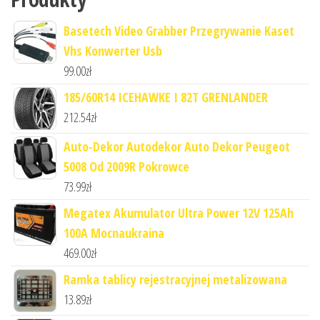
Basetech Video Grabber Przegrywanie Kaset
Vhs Konwerter Usb
99.00
zł
185/60R14 ICEHAWKE I 82T GRENLANDER
212.54
zł
Auto-Dekor Autodekor Auto Dekor Peugeot
5008 Od 2009R Pokrowce
73.99
zł
Megatex Akumulator Ultra Power 12V 125Ah
100A Mocnaukraina
469.00
zł
Ramka tablicy rejestracyjnej metalizowana
13.89
zł