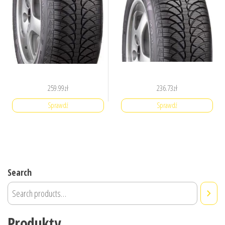
259.99
zł
236.73
zł
Sprawdź
Sprawdź
Search
Produkty