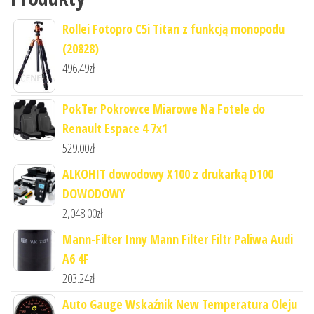
Rollei Fotopro C5i Titan z funkcją monopodu
(20828)
496.49
zł
PokTer Pokrowce Miarowe Na Fotele do
Renault Espace 4 7x1
529.00
zł
ALKOHIT dowodowy X100 z drukarką D100
DOWODOWY
2,048.00
zł
Mann-Filter Inny Mann Filter Filtr Paliwa Audi
A6 4F
203.24
zł
Auto Gauge Wskaźnik New Temperatura Oleju