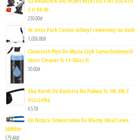
G3 BAGAŻNIK DACHOWY BELKI DO FIAT DUCATO
2 II 94-06
230.00
zł
4x Inter Pack Cosmo uchwyt rowerowy na dach
1,036.00
zł
Cleantech Płyn Do Mycia Szyb Samochodowych
Glass Cleaner 1L Ct-Glass1L
30.00
zł
Dba Korek Do Kanistra Na Paliwo 5L 10L 20L Z
Uszczelką
6.57
zł
Un Nożyce Uniwersalne Do Blachy Ideal Lewe
260Mm
179.44
zł