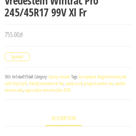
Vredestein Wintrac Pro
245/45R17 99V Xl Fr
755.00
zł
Sprawdź
SKU:
6e5daa9356a8
Category:
Opony zimowe
Tags:
kia wynajem długoterminowy dla
osób fizycznych
,
leasing konsumencki fiat
,
oplaty za a4
,
peugeot partner van
,
spadek
wartości auta
,
wyprzedaże samochodów 2020
DESCRIPTION