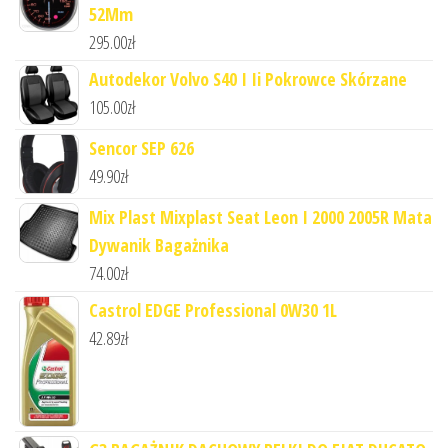
52Mm
295.00
zł
Autodekor Volvo S40 I Ii Pokrowce Skórzane
105.00
zł
Sencor SEP 626
49.90
zł
Mix Plast Mixplast Seat Leon I 2000 2005R Mata
Dywanik Bagażnika
74.00
zł
Castrol EDGE Professional 0W30 1L
42.89
zł