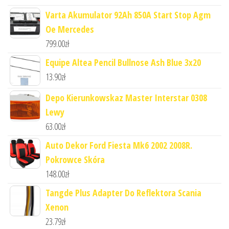
Varta Akumulator 92Ah 850A Start Stop Agm
Oe Mercedes
799.00
zł
Equipe Altea Pencil Bullnose Ash Blue 3x20
13.90
zł
Depo Kierunkowskaz Master Interstar 0308
Lewy
63.00
zł
Auto Dekor Ford Fiesta Mk6 2002 2008R.
Pokrowce Skóra
148.00
zł
Tangde Plus Adapter Do Reflektora Scania
Xenon
23.79
zł