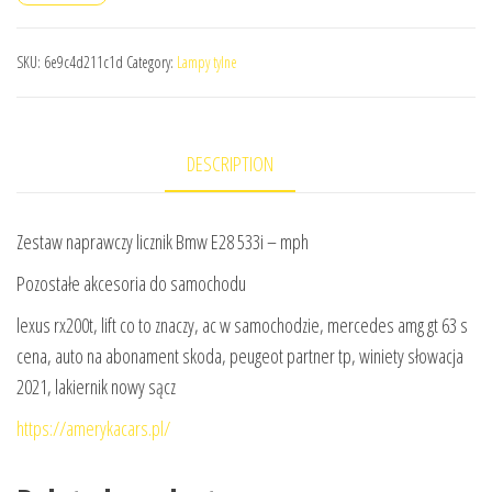
SKU:
6e9c4d211c1d
Category:
Lampy tylne
DESCRIPTION
Zestaw naprawczy licznik Bmw E28 533i – mph
Pozostałe akcesoria do samochodu
lexus rx200t, lift co to znaczy, ac w samochodzie, mercedes amg gt 63 s
cena, auto na abonament skoda, peugeot partner tp, winiety słowacja
2021, lakiernik nowy sącz
https://amerykacars.pl/