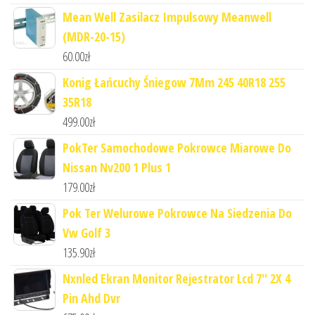
Mean Well Zasilacz Impulsowy Meanwell
(MDR-20-15)
60.00
zł
Konig Łańcuchy Śniegow 7Mm 245 40R18 255
35R18
499.00
zł
PokTer Samochodowe Pokrowce Miarowe Do
Nissan Nv200 1 Plus 1
179.00
zł
Pok Ter Welurowe Pokrowce Na Siedzenia Do
Vw Golf 3
135.90
zł
Nxnled Ekran Monitor Rejestrator Lcd 7'' 2X 4
Pin Ahd Dvr