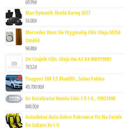
69.99
zł
Max Dywanik Skoda Karoq 2017
56.00
zł
Mercedes Benz Oe Oryginalny Filtr Oleju M256
Om654
94.88
zł
Oe Czujnik Ciśn. Oleju Vw A3 A4 06K919081
76.52
zł
Peugeot 308 1.5 BlueHDi , Salon Polska
49,700.00
zł
As Katalizator Honda Civic 1 5 1 6 , 19931996
840.00
zł
Autodekor Auto Dekor Pokrowce Yxr Na Fotele
Do Subaru Xv I Ii