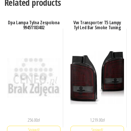
Related products
Dpa Lampa Tylna Zespolona
Vw Transporter T5 Lampy
99451183402
Tył Led Bar Smoke Tuning
256.00
zł
1,219.00
zł
Sprawdź
Sprawdź