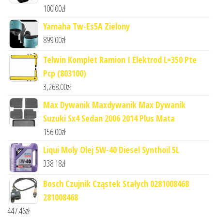
100.00
zł
Yamaha Tw-Es5A Zielony
899.00
zł
Telwin Komplet Ramion I Elektrod L=350 Pte
Pcp (803100)
3,268.00
zł
Max Dywanik Maxdywanik Max Dywanik
Suzuki Sx4 Sedan 2006 2014 Plus Mata
156.00
zł
Liqui Moly Olej 5W-40 Diesel Synthoil 5L
338.18
zł
Bosch Czujnik Cząstek Stałych 0281008468
281008468
447.46
zł