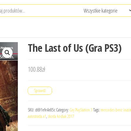
The Last of Us (Gra PS3)
100.88
zł
Sprawdź
SKU:
d691efe4e85c
Category:
Gry PlayStation 3
Tags:
mercedes-benz leasi
autostrada a1
,
skoda kodiak 2017