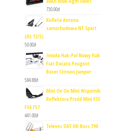
80Ah 800A Agm 58001
730.00
zł
Kufieta Antena
samochodowa NT Sport
(AS 12/S)
50.00
zł
Imioła Hak-Pol Nowy Hak
Fiat Ducato Peugeot
Boxer Citroen Jumper
584.88
zł
Mini Oe Oe Mini Wspornik
Reflektora Przód Mini F55
F56 F57
441.00
zł
Televes DAT HD Boss 790