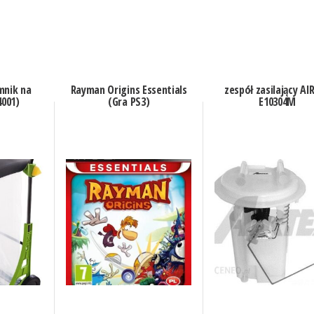
mnik na
Rayman Origins Essentials
zespół zasilający AI
001)
(Gra PS3)
E10304M