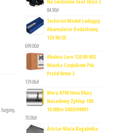
Na Siedzenia Seat Ibiza 2
84.90
zł
Techtron Moduł Ładujący
Akumulator Dodatkowy
12V Mr25
699.00
zł
Abakus Loro 120 00 003
Wiazka Czujnikow Pdc
Przód Bmw 3
139.06
zł
Wera 8790 Hma Klucz
Nasadowy Zyklop 188
10.0Mm 5003509001
, furgony,
70.00
zł
Aristar Mata Bagażnika