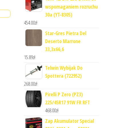
wspomaganiem rozruchu
30a (YT-8305)
454.00
zł
Star-Gres Pietra Del
Deserto Marrone
33,3x66,6
15.89
zł
Telwin Wybijak Do
Spottera (722952)
268.00
zł
Pirelli P Zero (PZ3)
225/45R17 91W FR RFT
468.00
zł
Zap Akumulator Special