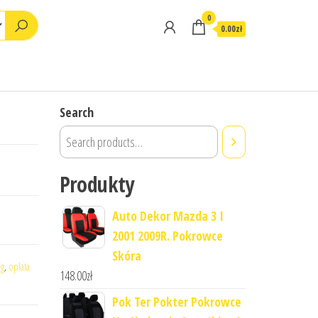
0
0.00zł
Search
Produkty
Auto Dekor Mazda 3 I
2001 2009R. Pokrowce
Skóra
ng
,
oplata
148.00
zł
Pok Ter Pokter Pokrowce