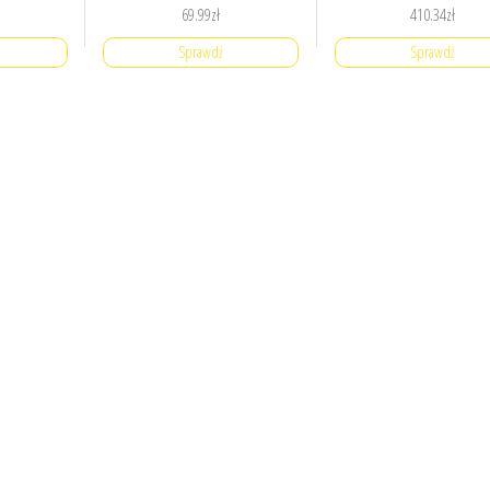
69.99
zł
410.34
zł
Sprawdź
Sprawdź