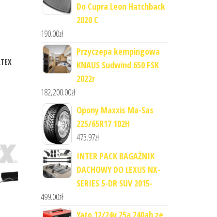
Do Cupra Leon Hatchback
2020 C
190.00
zł
Przyczepa kempingowa
RTEX
KNAUS Sudwind 650 FSK
2022r
182,200.00
zł
Opony Maxxis Ma-Sas
225/65R17 102H
473.97
zł
INTER PACK BAGAŻNIK
DACHOWY DO LEXUS NX-
SERIES 5-DR SUV 2015-
499.00
zł
Yato 12/24v 25a 240ah ze