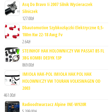
Asq Do Bravo Ii 2007 Silnik Wycieraczek
Silniczek
127.00
zł
Dbautomotive Szybkozłączki Elektryczne 0,5-
1Mm Kw 22-18 Awg Fv
2.64
zł
STEINHOF HAK HOLOWNICZY VW PASSAT B5 FL
3BG KOMBI DEDYK 13P
869.00
zł
IMIOŁA HAK-POL IMIOŁA HAK POL HAK
HOLOWNICZY VW TOURAN VOLKSWAGEN OD
2003
461.00
zł
Radioodtwarzacz Alpine INE-W920R
5,399.00
zł