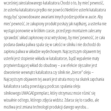
wcześniej zainstalowanego katalizatora.Chodzi o to, by mieć pewność,
że usterka katalizatora prędko nie powróci.Niektóre usterki katalizatora
mogą być spowodowane awariami innych podzespołów w aucie. Aby
mieć pewność, że zakupiony produkt posłuży jak najdłużej, a usterka nie
wystąpi ponownie w krótkim czasie, przed jego montażem zalecamy
sprawdzić :układ zapłonowy oraz wtryskowy, by mieć pewność, że cała
podana dawka paliwa spala się w całości w silniku i nie dochodzi do
zapłonu paliwa w układzie wydechowym. Najczęstszym objawem tej
usterki jest stopienie wkładu w katalizatorze, bądź wypalenie maty
przytwierdzającej wkład do obudowy – a w efekcie słyszalne jest
dzwonienie wewnątrz katalizatora.czy silnik nie „bierze” oleju –
Najczęstszym objawem tej awarii jest utrata mocy na skutek zapchania
katalizatora sadzą powstającą podczas spalania oleju
silnikowego.UWAGAEgzemplarz, który otrzymasz może różnić się
wizualnie od tego, którego zdjęcia widzisz. Zdarza się to rzadko, ale
możliwa jest zmiana technologii produkcji danego wyrobu…