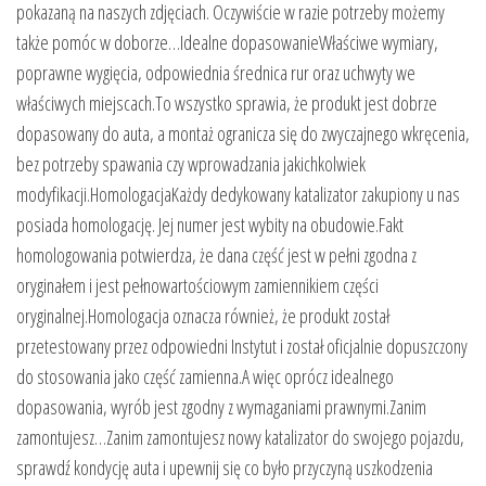
pokazaną na naszych zdjęciach. Oczywiście w razie potrzeby możemy
także pomóc w doborze…Idealne dopasowanieWłaściwe wymiary,
poprawne wygięcia, odpowiednia średnica rur oraz uchwyty we
właściwych miejscach.To wszystko sprawia, że produkt jest dobrze
dopasowany do auta, a montaż ogranicza się do zwyczajnego wkręcenia,
bez potrzeby spawania czy wprowadzania jakichkolwiek
modyfikacji.HomologacjaKażdy dedykowany katalizator zakupiony u nas
posiada homologację. Jej numer jest wybity na obudowie.Fakt
homologowania potwierdza, że dana część jest w pełni zgodna z
oryginałem i jest pełnowartościowym zamiennikiem części
oryginalnej.Homologacja oznacza również, że produkt został
przetestowany przez odpowiedni Instytut i został oficjalnie dopuszczony
do stosowania jako część zamienna.A więc oprócz idealnego
dopasowania, wyrób jest zgodny z wymaganiami prawnymi.Zanim
zamontujesz…Zanim zamontujesz nowy katalizator do swojego pojazdu,
sprawdź kondycję auta i upewnij się co było przyczyną uszkodzenia