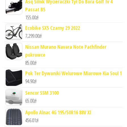
Asq Silnik Wycieraczki Tył Do Bora Golf Iv 4
Passat B5
155.00
zł
Ecobike SX5 Czarny 29 2022
7,299.00
zł
Nissan Murano Navara Note Pathfinder
pokrowce
85.00
zł
Pok Ter Dywaniki Welurowe Miarowe Kia Soul 1
94.90
zł
Sencor SSM 3100
65.00
zł
Apollo Alnac 4G 195/50R16 88V Xl
456.01
zł