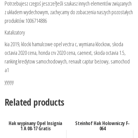
Potrzebujesz czegoś jeszcze?Jeśli szukasz innych elementów związanych
z układem wydechowym, zachęcamy do zobaczenia naszych pozostałych
produktów.1006714886
Katalizatory
kia 2019, klocki hamulcowe opel vectra c, wymiana klockow, skoda
octavia 2020 cena, honda crv 2020 cena, caenext, skoda octavia 1.5,
ranking kredytow samochodowych, renault captur beżowy, samochod
a1
yyyyy
Related products
Hak wypinany Opel Insignia
Steinhof Hak Holowniczy F-
1 A 08-17 Gratis
064