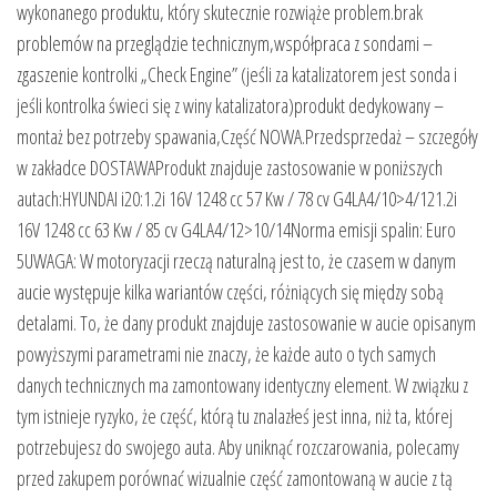
wykonanego produktu, który skutecznie rozwiąże problem.brak
problemów na przeglądzie technicznym,współpraca z sondami –
zgaszenie kontrolki „Check Engine” (jeśli za katalizatorem jest sonda i
jeśli kontrolka świeci się z winy katalizatora)produkt dedykowany –
montaż bez potrzeby spawania,Część NOWA.Przedsprzedaż – szczegóły
w zakładce DOSTAWAProdukt znajduje zastosowanie w poniższych
autach:HYUNDAI i20:1.2i 16V 1248 cc 57 Kw / 78 cv G4LA4/10>4/121.2i
16V 1248 cc 63 Kw / 85 cv G4LA4/12>10/14Norma emisji spalin: Euro
5UWAGA: W motoryzacji rzeczą naturalną jest to, że czasem w danym
aucie występuje kilka wariantów części, różniących się między sobą
detalami. To, że dany produkt znajduje zastosowanie w aucie opisanym
powyższymi parametrami nie znaczy, że każde auto o tych samych
danych technicznych ma zamontowany identyczny element. W związku z
tym istnieje ryzyko, że część, którą tu znalazłeś jest inna, niż ta, której
potrzebujesz do swojego auta. Aby uniknąć rozczarowania, polecamy
przed zakupem porównać wizualnie część zamontowaną w aucie z tą