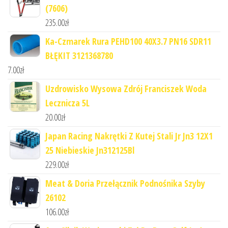
(7606)
235.00
zł
Ka-Czmarek Rura PEHD100 40X3.7 PN16 SDR11
BŁĘKIT 3121368780
7.00
zł
Uzdrowisko Wysowa Zdrój Franciszek Woda
Lecznicza 5L
20.00
zł
Japan Racing Nakrętki Z Kutej Stali Jr Jn3 12X1
25 Niebieskie Jn312125Bl
229.00
zł
Meat & Doria Przełącznik Podnośnika Szyby
26102
106.00
zł