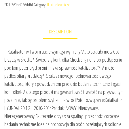
SKU:
369bd926ddbf
Category:
Haki holownicze
DESCRIPTION
– Katalizator w Twoim aucie wymaga wymiany? Auto straciło moc? Coś
brzęczy w środku?- Świeci się kontrolka Check Engine, a po podłączeniu
pod komputer błąd brzmi „niska sprawność katalizatora”?- A może
padłeś ofiarą kradzieży?- Szukasz nowego, pełnowartościowego
katalizatora, który z powodzeniem przejdzie badania techniczne i zgasi
kontrolkę?- A do tego produkt ma gwarantować trwałość na przyzwoitym
poziomie, tak by problem szybko nie wrócił?oto rozwiązanie:Katalizator
HYUNDAI i20 1.2 | 2010-2014Produkt NOWY. Nieużywany.
Nieregenerowany.Skutecznie oczyszcza spaliny i przechodzi coroczne
badania techniczne.Idealna propozycja dla osób oczekujących solidnie