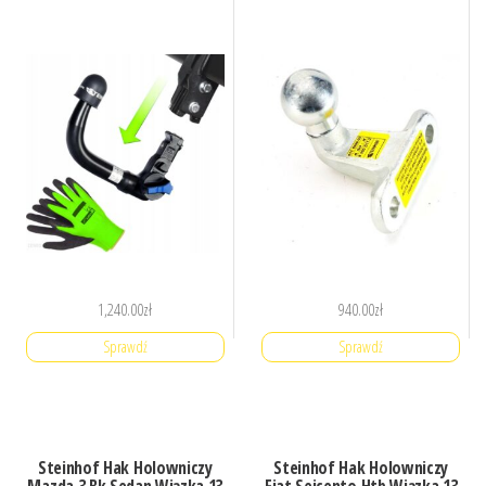
1,240.00
zł
940.00
zł
Sprawdź
Sprawdź
Steinhof Hak Holowniczy
Steinhof Hak Holowniczy
Mazda 3 Bk Sedan Wiązka 13
Fiat Seicento Htb Wiązka 13