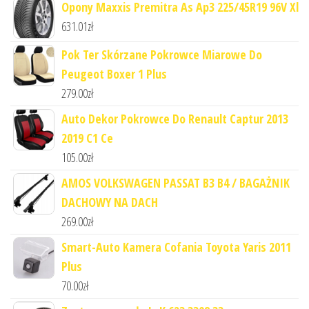
Opony Maxxis Premitra As Ap3 225/45R19 96V Xl
631.01
zł
Pok Ter Skórzane Pokrowce Miarowe Do
Peugeot Boxer 1 Plus
279.00
zł
Auto Dekor Pokrowce Do Renault Captur 2013
2019 C1 Ce
105.00
zł
AMOS VOLKSWAGEN PASSAT B3 B4 / BAGAŻNIK
DACHOWY NA DACH
269.00
zł
Smart-Auto Kamera Cofania Toyota Yaris 2011
Plus
70.00
zł