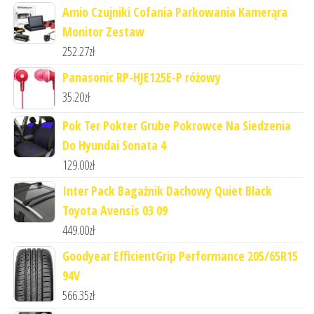
Amio Czujniki Cofania Parkowania Kamerąra
Monitor Zestaw
252.27
zł
Panasonic RP-HJE125E-P różowy
35.20
zł
Pok Ter Pokter Grube Pokrowce Na Siedzenia
Do Hyundai Sonata 4
129.00
zł
Inter Pack Bagażnik Dachowy Quiet Black
Toyota Avensis 03 09
449.00
zł
Goodyear EfficientGrip Performance 205/65R15
94V
566.35
zł