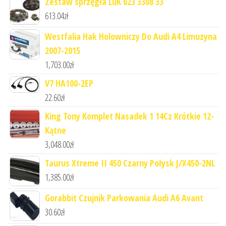
Zestaw sprzęgła LuK 623 3308 33
613.04
zł
Westfalia Hak Holowniczy Do Audi A4 Limuzyna
2007-2015
1,703.00
zł
V7 HA100-2EP
22.60
zł
King Tony Komplet Nasadek 1 14Cz Krótkie 12-
Kątne
3,048.00
zł
Taurus Xtreme II 450 Czarny Połysk J/X450-2NL
1,385.00
zł
Gorabbit Czujnik Parkowania Audi A6 Avant
30.60
zł