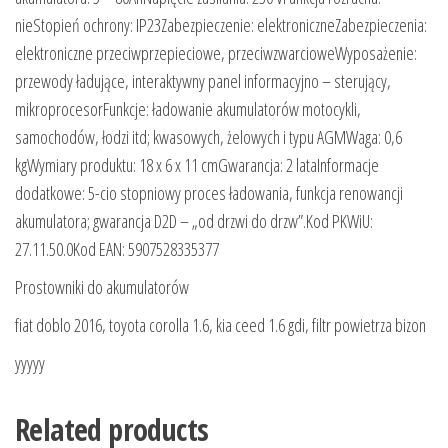
nieStopień ochrony: IP23Zabezpieczenie: elektroniczneZabezpieczenia:
elektroniczne przeciwprzepieciowe, przeciwzwarcioweWyposażenie:
przewody ładujące, interaktywny panel informacyjno – sterujący,
mikroprocesorFunkcje: ładowanie akumulatorów motocykli,
samochodów, łodzi itd; kwasowych, żelowych i typu AGMWaga: 0,6
kgWymiary produktu: 18 x 6 x 11 cmGwarancja: 2 lataInformacje
dodatkowe: 5-cio stopniowy proces ładowania, funkcja renowancji
akumulatora; gwarancja D2D – „od drzwi do drzw”.Kod PKWiU:
27.11.50.0Kod EAN: 5907528335377
Prostowniki do akumulatorów
fiat doblo 2016, toyota corolla 1.6, kia ceed 1.6 gdi, filtr powietrza bizon
yyyyy
Related products