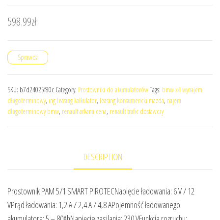
598.99
zł
Sprawdź
SKU:
b7d24025f80c
Category:
Prostowniki do akumulatorów
Tags:
bmw x4 wynajem
długoterminowy
,
ing leasing kalkulator
,
leasing konsumencki mazda
,
najem
dlugoterminowy bmw
,
renault arkana cena
,
renault trafic dostawczy
DESCRIPTION
Prostownik PAM 5/1 SMART PIROTECNapięcie ładowania: 6 V / 12
VPrąd ładowania: 1,2 A / 2,4 A / 4,8 APojemność ładowanego
akumulatora: 5 – 80AhNapięcie zasilania: 230 VFunkcja rozruchu: