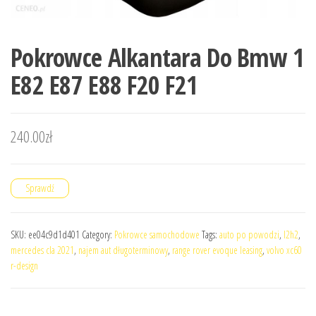
Pokrowce Alkantara Do Bmw 1
E82 E87 E88 F20 F21
240.00
zł
Sprawdź
SKU:
ee04c9d1d401
Category:
Pokrowce samochodowe
Tags:
auto po powodzi
,
l2h2
,
mercedes cla 2021
,
najem aut długoterminowy
,
range rover evoque leasing
,
volvo xc60
r-design