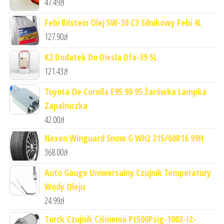
47.49
zł
Febi Bilstein Olej 5W-30 C3 Silnikowy Febi 4L
127.90
zł
K2 Dodatek Do Diesla Dfa-39 5L
121.43
zł
Toyota Oe Corolla E95 90 95 Żarówka Lampka
Zapalniczka
42.00
zł
Nexen Winguard Snow G Wh2 215/60R16 99H
368.00
zł
Auto Gauge Uniwersalny Czujnik Temperatury
Wody Oleju
24.99
zł
Turck Czujnik Ciśnienia Pt500Psig-1003-I2-