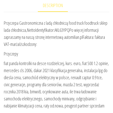
DESCRIPTION
Przyczepa Gastronomiczna z ladą chłodniczą food truck foodtruck sklep
lada chłodnicza,NettoIdentyfikator:AKL63YPQPo więcej informacji
zapraszamy na naszą stronę internetową automilian.plFaktura: faktura
VAT-marżaUszkodzony:
Przyczepy
fiat panda kontrolki na desce rozdzielczej, kurs. euro, fiat 500 1.2 opinie,
mercedes cls 2006, dakar 2021 klasyfikacja generalna, instalacja lpg do
diesla cena, samochód elektryczny w polsce, renault captur 0.9 tce,
civic generacje, programy dla seniorów, mazda 2 test, wyprzedaż
rocznika 2018 kia, bmwx8, ocynkowane auta, ile trwa ładowanie
samochodu elektrycznego, samochody minivany, odgrzybianie i
nabijanie klimatyzacji cena, raty od.nowa, peugeot partner sprzedam