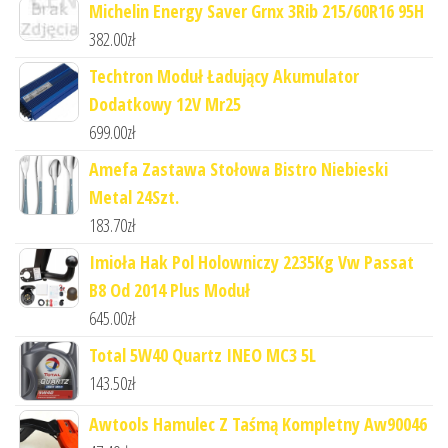
Michelin Energy Saver Grnx 3Rib 215/60R16 95H
382.00
zł
Techtron Moduł Ładujący Akumulator
Dodatkowy 12V Mr25
699.00
zł
Amefa Zastawa Stołowa Bistro Niebieski
Metal 24Szt.
183.70
zł
Imioła Hak Pol Holowniczy 2235Kg Vw Passat
B8 Od 2014 Plus Moduł
645.00
zł
Total 5W40 Quartz INEO MC3 5L
143.50
zł
Awtools Hamulec Z Taśmą Kompletny Aw90046