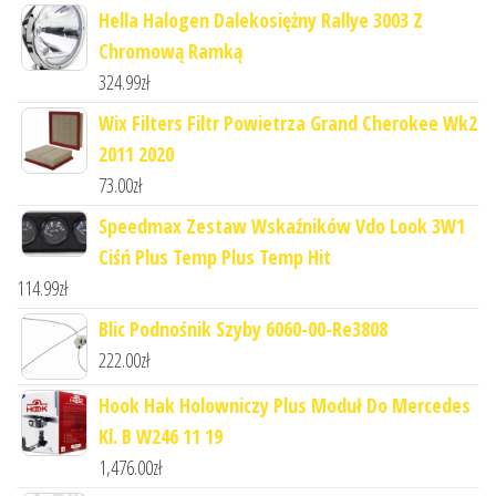
Hella Halogen Dalekosiężny Rallye 3003 Z
Chromową Ramką
324.99
zł
Wix Filters Filtr Powietrza Grand Cherokee Wk2
2011 2020
73.00
zł
Speedmax Zestaw Wskaźników Vdo Look 3W1
Ciśń Plus Temp Plus Temp Hit
114.99
zł
Blic Podnośnik Szyby 6060-00-Re3808
222.00
zł
Hook Hak Holowniczy Plus Moduł Do Mercedes
Kl. B W246 11 19
1,476.00
zł