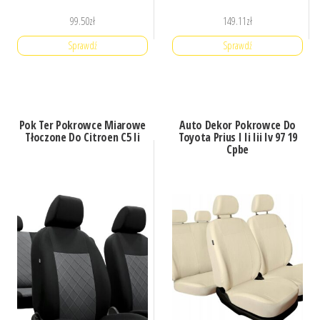
99.50
zł
149.11
zł
Sprawdź
Sprawdź
Pok Ter Pokrowce Miarowe
Auto Dekor Pokrowce Do
Tłoczone Do Citroen C5 Ii
Toyota Prius I Ii Iii Iv 97 19
Cpbe