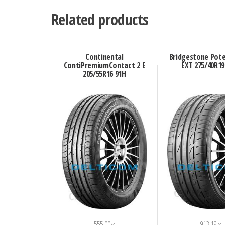
Related products
Continental
Bridgestone Pote
ContiPremiumContact 2 E
EXT 275/40R19
205/55R16 91H
555.00
zł
913.19
zł