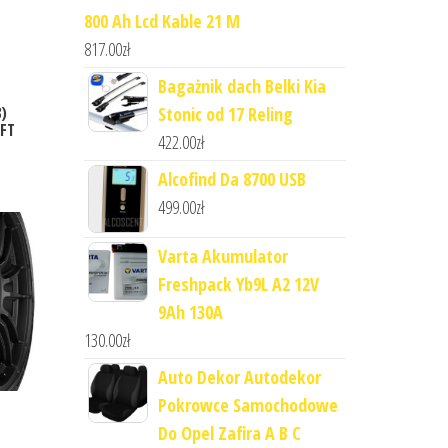
800 Ah Lcd Kable 21 M
817.00
zł
Bagażnik dach Belki Kia
3)
Stonic od 17 Reling
RFT
422.00
zł
Alcofind Da 8700 USB
499.00
zł
Varta Akumulator
Freshpack Yb9L A2 12V
9Ah 130A
130.00
zł
Auto Dekor Autodekor
Pokrowce Samochodowe
Do Opel Zafira A B C