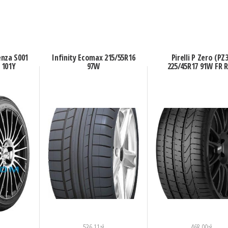
nza S001
Infinity Ecomax 215/55R16
Pirelli P Zero (PZ
 101Y
97W
225/45R17 91W FR 
536.11
zł
468.00
zł