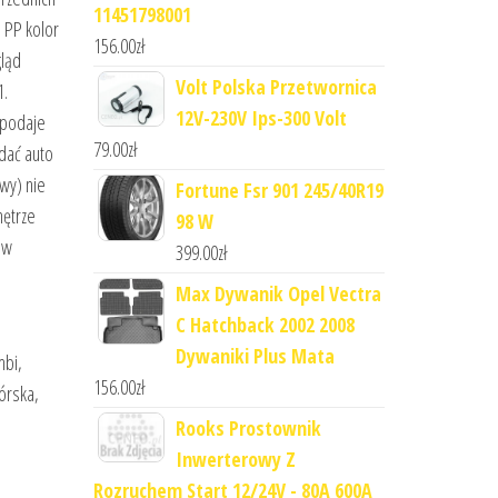
11451798001
ą PP kolor
156.00
zł
gląd
Volt Polska Przetwornica
1.
12V-230V Ips-300 Volt
 podaje
79.00
zł
dać auto
wy) nie
Fortune Fsr 901 245/40R19
ętrze
98 W
 w
399.00
zł
Max Dywanik Opel Vectra
C Hatchback 2002 2008
Dywaniki Plus Mata
mbi,
156.00
zł
órska,
Rooks Prostownik
Inwerterowy Z
Rozruchem Start 12/24V - 80A 600A