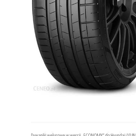
Dywaniki welurowe w wersji „ECONOMY” do:Hyundai i10 INa 