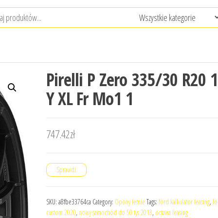
Pirelli P Zero 335/30 R20 
Y XL Fr Mo1 1
747.42
zł
Sprawdź
SKU:
a8fbe33764ca
Category:
Opony letnie
Tags:
ford kalkulator leasing
,
fo
custom 2020
,
nowy samochód do 50 tys 2018
,
octavia leasing