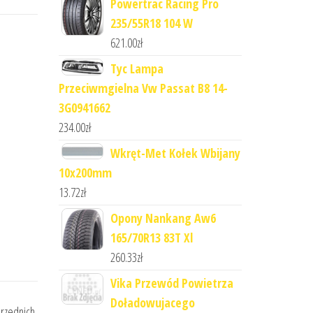
Powertrac Racing Pro
235/55R18 104 W
621.00
zł
Tyc Lampa
Przeciwmgielna Vw Passat B8 14-
3G0941662
234.00
zł
Wkręt-Met Kołek Wbijany
10x200mm
13.72
zł
Opony Nankang Aw6
165/70R13 83T Xl
260.33
zł
Vika Przewód Powietrza
Doładowujacego
przednich