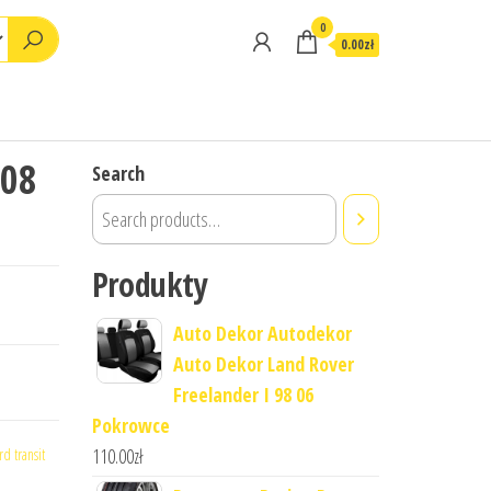
0
0.00zł
108
Search
Produkty
Auto Dekor Autodekor
Auto Dekor Land Rover
Freelander I 98 06
Pokrowce
110.00
zł
rd transit