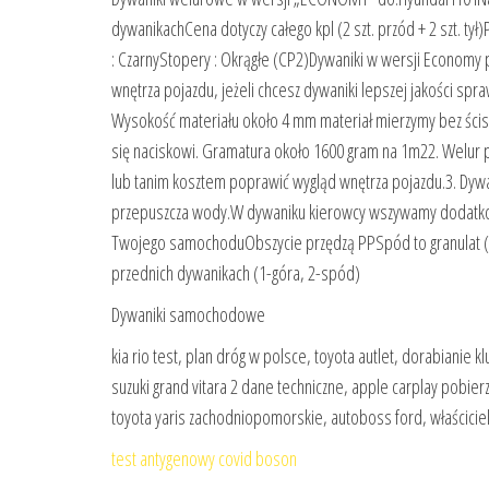
dywanikachCena dotyczy całego kpl (2 szt. przód + 2 szt. t
: CzarnyStopery : Okrągłe (CP2)Dywaniki w wersji Economy 
wnętrza pojazdu, jeżeli chcesz dywaniki lepszej jakości s
Wysokość materiału około 4 mm materiał mierzymy bez ścis
się naciskowi. Gramatura około 1600 gram na 1m22. Welur 
lub tanim kosztem poprawić wygląd wnętrza pojazdu.3. Dywan
przepuszcza wody.W dywaniku kierowcy wszywamy dodatkow
Twojego samochoduObszycie przędzą PPSpód to granulat (s
przednich dywanikach (1-góra, 2-spód)
Dywaniki samochodowe
kia rio test, plan dróg w polsce, toyota autlet, dorabianie k
suzuki grand vitara 2 dane techniczne, apple carplay pobie
toyota yaris zachodniopomorskie, autoboss ford, właścicie
test antygenowy covid boson