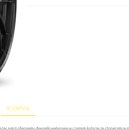
DESCRIPTION
tej aukcji oferujemy dywaniki welurowe w czarnym kolorze ze stoperami w 