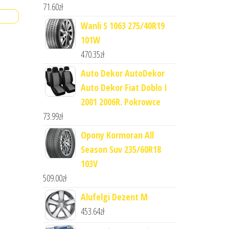
71.60
zł
Wanli S 1063 275/40R19
101W
470.35
zł
Auto Dekor AutoDekor
Auto Dekor Fiat Doblo I
2001 2006R. Pokrowce
73.99
zł
Opony Kormoran All
Season Suv 235/60R18
103V
509.00
zł
Alufelgi Dezent M
453.64
zł