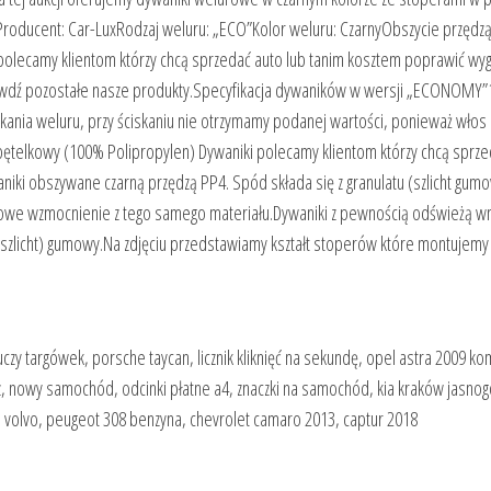
ył)Producent: Car-LuxRodzaj weluru: „ECO”Kolor weluru: CzarnyObszycie przędz
polecamy klientom którzy chcą sprzedać auto lub tanim kosztem poprawić wy
prawdź pozostałe nasze produkty.Specyfikacja dywaników w wersji „ECONOMY”
kania weluru, przy ściskaniu nie otrzymamy podanej wartości, ponieważ włos
pętelkowy (100% Polipropylen) Dywaniki polecamy klientom którzy chcą sprze
iki obszywane czarną przędzą PP4. Spód składa się z granulatu (szlicht gumo
e wzmocnienie z tego samego materiału.Dywaniki z pewnością odświeżą wn
zlicht) gumowy.Na zdjęciu przedstawiamy kształt stoperów które montujemy
luczy targówek, porsche taycan, licznik kliknięć na sekundę, opel astra 2009 ko
rz, nowy samochód, odcinki płatne a4, znaczki na samochód, kia kraków jasnog
l volvo, peugeot 308 benzyna, chevrolet camaro 2013, captur 2018