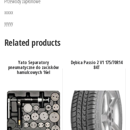
Przewody zapłonowe
xxxxx
yyyyy
Related products
Yato Separatory
Dębica Passio 2 V1 175/70R14
pneumatyczne do zacisków
84T
hamulcowych 16el