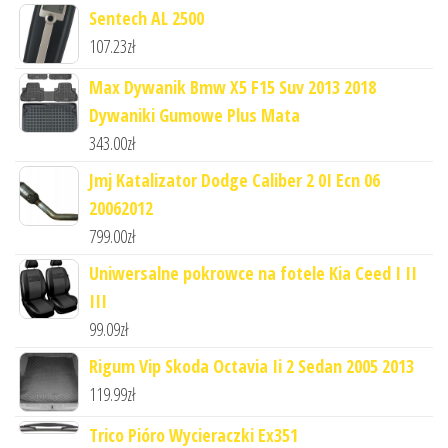
Sentech AL 2500
107.23
zł
Max Dywanik Bmw X5 F15 Suv 2013 2018
Dywaniki Gumowe Plus Mata
343.00
zł
Jmj Katalizator Dodge Caliber 2 0I Ecn 06
20062012
799.00
zł
Uniwersalne pokrowce na fotele Kia Ceed I II
III
99.09
zł
Rigum Vip Skoda Octavia Ii 2 Sedan 2005 2013
119.99
zł
Trico Pióro Wycieraczki Ex351