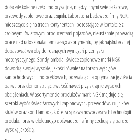
dołączyły kolejne części motoryzacjne, między innymi świece żarowe,
przewody zapłonowe oraz czujniki. Laboratoria badawcze firmy NGK,
mieszczące się na trzech kontynentach i pozostające w kontakcie z
czołowymi światowymi producentami pojazdów, nieustannie prowadzą
prace nad udoskonalaniem całego asortymentu, by jak najskuteczniej
dopasować wyroby do rosnących wymagań przemysłu
motoryzacyjnego. Sondy lambda i świece zapłonowe marki NGK
dowodzą swojej wysokiej jakości również na torach wyścigów
samochodowych i motocyklowych, pozwalając na optymalizację zużycia
paliwa oraz demonstrując trwałość nawet przy skrajnie wysokich
obciążeniach. W asortymencie produktów marki NGK znajduje się
szeroki wybór świec żarowych i zapłonowych, przewodów, czujników
stuków oraz sond lambda, które za sprawą nowoczesnych technologii
produkcji oraz wieloletniego doświadczenia firmy cechują się bardzo
wysoką jakością.