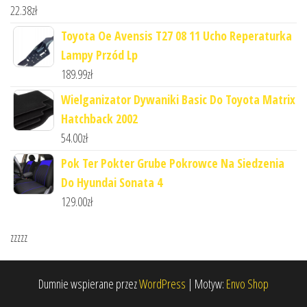
22.38
zł
Toyota Oe Avensis T27 08 11 Ucho Reperaturka
Lampy Przód Lp
189.99
zł
Wielganizator Dywaniki Basic Do Toyota Matrix
Hatchback 2002
54.00
zł
Pok Ter Pokter Grube Pokrowce Na Siedzenia
Do Hyundai Sonata 4
129.00
zł
zzzzz
Dumnie wspierane przez
WordPress
|
Motyw:
Envo Shop