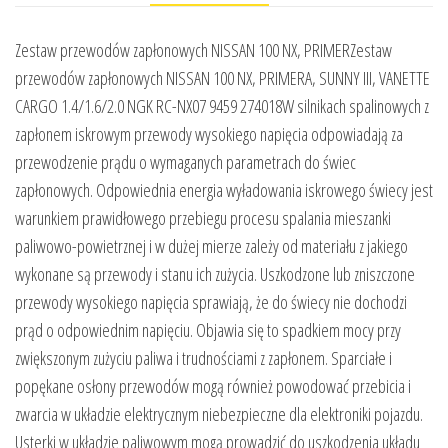
Zestaw przewodów zapłonowych NISSAN 100 NX, PRIMERZestaw
przewodów zapłonowych NISSAN 100 NX, PRIMERA, SUNNY III, VANETTE
CARGO 1.4/1.6/2.0 NGK RC-NX07 9459 274018W silnikach spalinowych z
zapłonem iskrowym przewody wysokiego napięcia odpowiadają za
przewodzenie prądu o wymaganych parametrach do świec
zapłonowych. Odpowiednia energia wyładowania iskrowego świecy jest
warunkiem prawidłowego przebiegu procesu spalania mieszanki
paliwowo-powietrznej i w dużej mierze zależy od materiału z jakiego
wykonane są przewody i stanu ich zużycia. Uszkodzone lub zniszczone
przewody wysokiego napięcia sprawiają, że do świecy nie dochodzi
prąd o odpowiednim napięciu. Objawia się to spadkiem mocy przy
zwiększonym zużyciu paliwa i trudnościami z zapłonem. Sparciałe i
popękane osłony przewodów mogą również powodować przebicia i
zwarcia w układzie elektrycznym niebezpieczne dla elektroniki pojazdu.
Usterki w układzie paliwowym mogą prowadzić do uszkodzenia układu