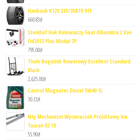
Hankook K129 235/35R19 91Y
660.83
zł
Steinhof Hak Holowniczy Seat Alhambra 2 Van
Od2012 Plus Moduł 7P
795.00
zł
Thule Bagażnik Rowerowy Excellent Standard
Black
2,625.00
zł
Castrol Magnatec Diesel 5W40 1L
30.33
zł
Nty Mechanizm Wycieraczek Przód Lewy Vw
Touran 03 10
55.90
zł