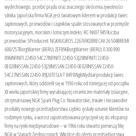
wydechowego, przebić prądu oraz znacznego skrócenia żywotności
silnika. Japońska firma NGK jest światowym liderem w produkcji świec
zapłonowych, przewodów i czujników spalin stosowanych w przemyśle
motoryzacyjnym, morskim i lotniczym.Indeks: RC-NX07 9459Liczba
przewodów: 5Producent: NGKAUGROS 22676902BRECAV 26 504BREMI
600/257BorgWarner (BERU) ZEF896BorgWarner (BERU) 0 300 890
896INFINITI 22450-54C27INFINITI 22450-53J28INFINITI 22450-
0E028NISSAN 22450-53J28NISSAN 22450-0E028NISSAN 22450-
54C27NISSAN 22450-89J26TESLA T 849 BNgkWydział produkcji świec
zapłonowych, który oddzielił się w 1936 roku od istniejącej od początku
XX wieku japońskiej firmy wyrabiającej ceramiczne materiały izolacyjne,
otrzymał nazwę NGK Spark Plug Co. Nowatorskie, trwałe i niezawodne
produkty nowego przedsiębiorstwa szybko zyskały uznanie klientów na
rodzimym rynku, a wzrost zapotrzebowania przyczynił się do ekspansji
firmy na rynki międzynarodowe – w 1966 roku otwarto pierwszą filię
NGK w Stanach Zjednoczonych. Wkrótce do oferty przedsiębiorstwa