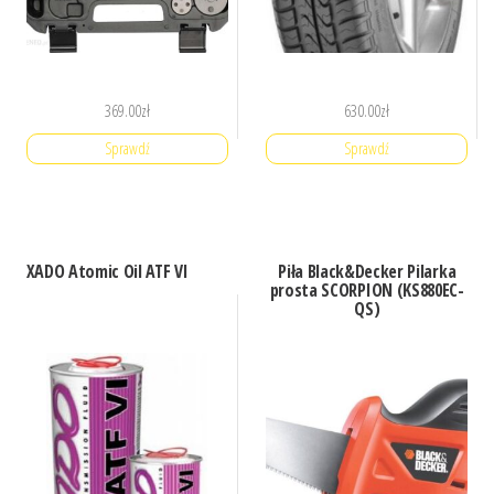
369.00
zł
630.00
zł
Sprawdź
Sprawdź
XADO Atomic Oil ATF VI
Piła Black&Decker Pilarka
prosta SCORPION (KS880EC-
QS)