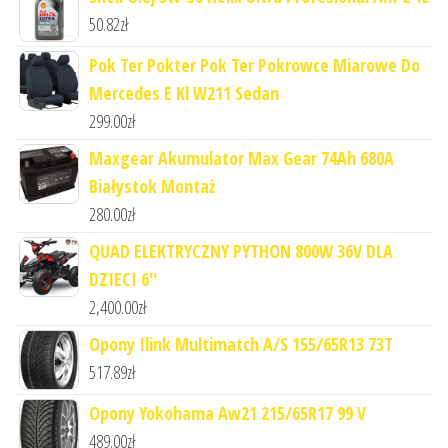
50.82
zł
Pok Ter Pokter Pok Ter Pokrowce Miarowe Do
Mercedes E Kl W211 Sedan
299.00
zł
Maxgear Akumulator Max Gear 74Ah 680A
Białystok Montaż
280.00
zł
QUAD ELEKTRYCZNY PYTHON 800W 36V DLA
DZIECI 6''
2,400.00
zł
Opony Ilink Multimatch A/S 155/65R13 73T
517.89
zł
Opony Yokohama Aw21 215/65R17 99 V
489.00
zł