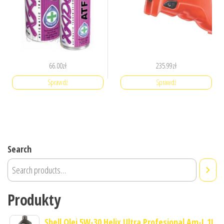
66.00
zł
235.99
zł
Sprawdź
Sprawdź
Search
Produkty
Shell Olej 5W-30 Helix Ultra Profesional Am-L 1L