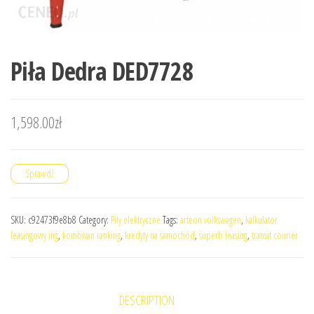
Piła Dedra DED7728
1,598.00
zł
Sprawdź
SKU:
c92473f9e8b8
Category:
Piły elektryczne
Tags:
arteon volkswagen
,
kalkulator
leasingowy ing
,
kombivan ranking
,
kredyty na samochód
,
superb leasing
,
transit courier
DESCRIPTION