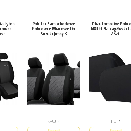
ia Lybra
Pok Ter Samochodowe
Dbautomotive Pokr
krowce
Pokrowce Miarowe Do
N8D91 Na Zagłówki C
owe
Suzuki Jimny 3
2 Szt.
229.00
zł
11.25
zł
Sprawdź
Sprawdź