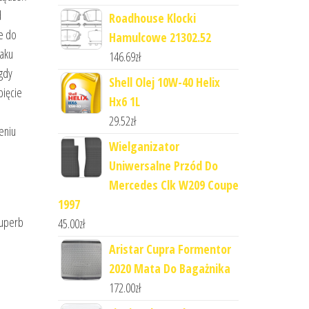
d
Roadhouse Klocki
e do
Hamulcowe 21302.52
raku
146.69
zł
gdy
Shell Olej 10W-40 Helix
pięcie
Hx6 1L
h
29.52
zł
eniu
Wielganizator
Uniwersalne Przód Do
Mercedes Clk W209 Coupe
1997
superb
45.00
zł
Aristar Cupra Formentor
2020 Mata Do Bagażnika
172.00
zł