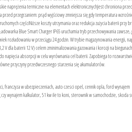
niskie naprężenia termiczne na elementach elektronicznychJest chroniona prze
a przed przegrzaniem: prąd wyjściowy zmniejsza się gdy temperatura wzrośni
ruchomych częściNiższe koszty utrzymania oraz redukcja zużycia baterii przy b
)Ładowarka Blue Smart Charger IP65 uruchamia tryb przechowywania zawsze, 
iek rozładowaniu w przeciągu 24 godzin. W trybie magazynowania energii, na
2 V dla baterii 12 V) celem zminimalizowania gazowania i korozji na biegunac
 do napięcia absorpcji w celu wyrównania cel baterii. Zapobiega to rozwarstwi
główne przyczyny przedwczesnego starzenia się akumulatorów.
ci, franczyza w ubezpieczeniach, auto czesci opel, cennik opla, ford wynajem
 czy wynajem kalkulator, 51 kw ile to koni, sterownik w samochodzie, skoda 