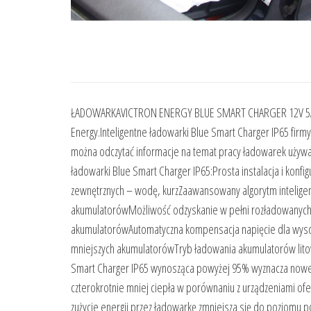
ŁADOWARKAVICTRON ENERGY BLUE SMART CHARGER 12V 5ABP
Energy.Inteligentne ładowarki Blue Smart Charger IP65 firm
można odczytać informacje na temat pracy ładowarek używaj
ładowarki Blue Smart Charger IP65:​Prosta instalacja i konf
zewnętrznych – wodę, kurzZaawansowany algorytm intelig
akumulatorówMożliwość odzyskanie w pełni rozładowanych 
akumulatorówAutomatyczna kompensacja napięcie dla wysoki
mniejszych akumulatorówTryb ładowania akumulatorów lit
Smart Charger IP65 wynosząca powyżej 95% wyznacza nowe 
czterokrotnie mniej ciepła w porównaniu z urządzeniami of
zużycie energii przez ładowarkę zmniejsza się do poziomu p