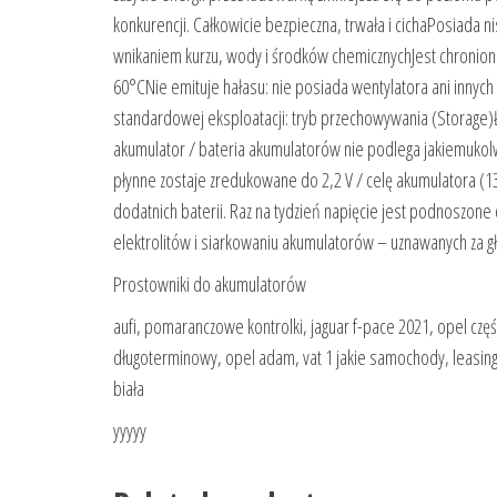
konkurencji. Całkowicie bezpieczna, trwała i cichaPosiada 
wnikaniem kurzu, wody i środków chemicznychJest chronion
60°CNie emituje hałasu: nie posiada wentylatora ani innych 
standardowej eksploatacji: tryb przechowywania (Storage
akumulator / bateria akumulatorów nie podlega jakiemukolw
płynne zostaje zredukowane do 2,2 V / celę akumulatora (13,
dodatnich baterii. Raz na tydzień napięcie jest podnoszone
elektrolitów i siarkowaniu akumulatorów – uznawanych za 
Prostowniki do akumulatorów
aufi, pomaranczowe kontrolki, jaguar f-pace 2021, opel częś
długoterminowy, opel adam, vat 1 jakie samochody, leasing
biała
yyyyy