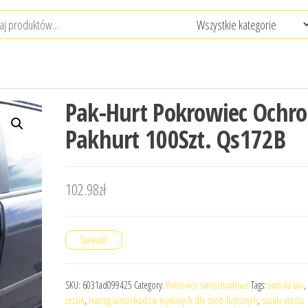
Pak-Hurt Pokrowiec Ochr
Pakhurt 100Szt. Qs172B
102.98
zł
Sprawdź
SKU:
6031ad099425
Category:
Pokrowce samochodowe
Tags:
auta na taxi
,
sezon
,
leasing samochodów używanych dla osób fizycznych
,
suzuki across