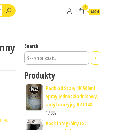
0
0.00zł
onny
Search
Produkty
Podkład Szary 1K 500ml
Spray jednoskładnikowy,
antykorozyjny K2 L348
17.99
zł
f1 2021
Kask integralny LS2