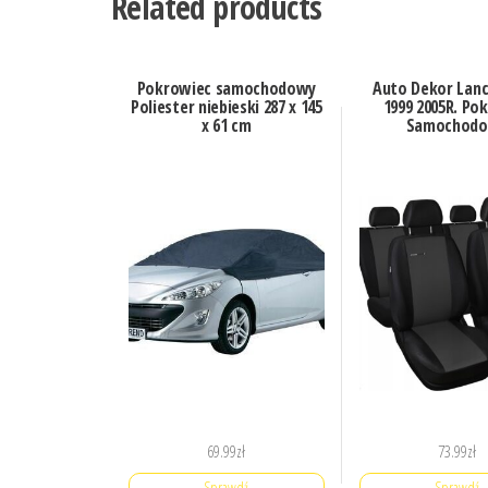
Related products
Pokrowiec samochodowy
Auto Dekor Lanc
Poliester niebieski 287 x 145
1999 2005R. Po
x 61 cm
Samochod
69.99
zł
73.99
zł
Sprawdź
Sprawdź