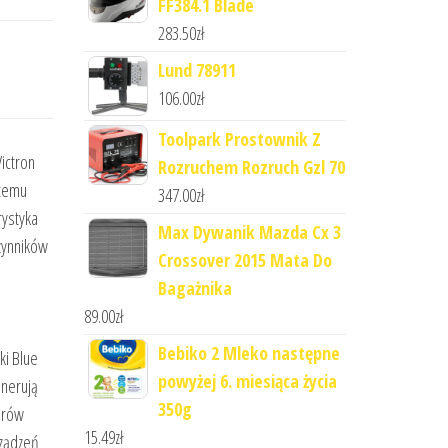
FF384.1 Blade
283.50
zł
Lund 78911
106.00
zł
Toolpark Prostownik Z
ictron
Rozruchem Rozruch Gzl 70
 temu
347.00
zł
rystyka
Max Dywanik Mazda Cx 3
czynników
Crossover 2015 Mata Do
Bagażnika
89.00
zł
a
Bebiko 2 Mleko następne
ki Blue
powyżej 6. miesiąca życia
enerują
350g
orów
15.49
zł
rządzeń