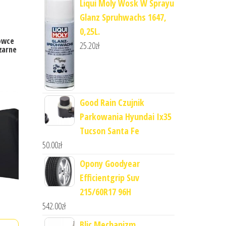
Liqui Moly Wosk W Sprayu
Glanz Spruhwachs 1647,
0,25L.
owce
25.20
zł
zarne
Good Rain Czujnik
Parkowania Hyundai Ix35
Tucson Santa Fe
50.00
zł
Opony Goodyear
Efficientgrip Suv
215/60R17 96H
542.00
zł
Blic Mechanizm