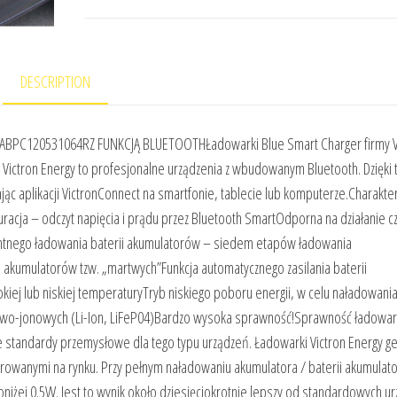
DESCRIPTION
C120531064RZ FUNKCJĄ BLUETOOTHŁadowarki Blue Smart Charger firmy V
y Victron Energy to profesjonalne urządzenia z wbudowanym Bluetooth. Dzięki
ąc aplikacji VictronConnect na smartfonie, tablecie lub komputerze.Charakte
iguracja – odczyt napięcia i prądu przez Bluetooth SmartOdporna na działanie 
entnego ładowania baterii akumulatorów – siedem etapów ładowania
akumulatorów tzw. „martwych”Funkcja automatycznego zasilania baterii
ej lub niskiej temperaturyTryb niskiego poboru energii, w celu naładowani
owo-jonowych (Li-Ion, LiFeP04)Bardzo wysoka sprawność!Sprawność ładowar
standardy przemysłowe dla tego typu urządzeń. Ładowarki Victron Energy g
erowanymi na rynku. Przy pełnym naładowaniu akumulatora / baterii akumulat
oniżej 0.5W. Jest to wynik około dziesięciokrotnie lepszy od standardowych u