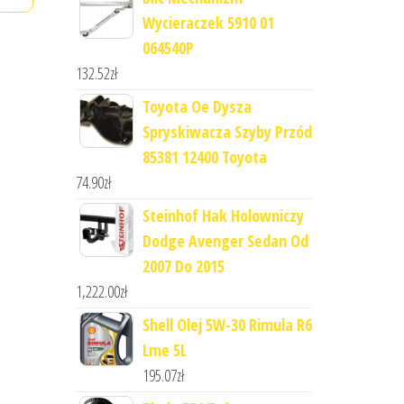
Wycieraczek 5910 01
064540P
132.52
zł
Toyota Oe Dysza
Spryskiwacza Szyby Przód
85381 12400 Toyota
74.90
zł
Steinhof Hak Holowniczy
Dodge Avenger Sedan Od
2007 Do 2015
1,222.00
zł
Shell Olej 5W-30 Rimula R6
Lme 5L
195.07
zł