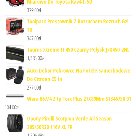
Miarowe Do Toyota Rav4 Ii 5D
379.00
zł
Toolpark Prostownik Z Rozruchem Rozruch Gzl
70
347.00
zł
Taurus Xtreme II 450 Czarny Połysk J/X450-2NL
1,385.00
zł
Auto Dekor Pokrowce Na Fotele Samochodowe
Do Citroen C5 Iii
277.00
zł
Wera 867/4 Z Ip Torx Plus 27X89Mm 51346750 01
104.00
zł
Opony Pirelli Scorpion Verde All Season
285/50R20 116V XL FR
1,306.49
zł