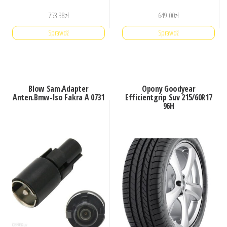
753.38
zł
649.00
zł
Sprawdź
Sprawdź
Blow Sam.Adapter
Opony Goodyear
Anten.Bmw-Iso Fakra A 0731
Efficientgrip Suv 215/60R17
96H