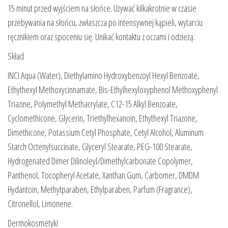
15 minut przed wyjściem na słońce. Używać kilkakrotnie w czasie
przebywania na słońcu, zwłaszcza po intensywnej kąpieli, wytarciu
ręcznikiem oraz spoceniu się. Unikać kontaktu z oczami i odzieżą.
Skład
INCI Aqua (Water), Diethylamino Hydroxybenzoyl Hexyl Benzoate,
Ethythexyl Methoxycinnamate, Bis-Ethylhexyloxyphenol Methoxyphenyl
Triazine, Polymethyl Methacrylate, C12-15 Alkyl Benzoate,
Cyclomethicone, Glycerin, Triethylhexanoin, Ethythexyl Triazone,
Dimethicone, Potassium Cetyl Phosphate, Cetyl Alcohol, Aluminum
Starch Octenylsuccinate, Glyceryl Stearate, PEG-100 Stearate,
Hydrogenated Dimer Dilinoleyl/Dimethylcarbonate Copolymer,
Panthenol, Tocopheryl Acetate, Xanthan Gum, Carbomer, DMDM
Hydantoin, Methytparaben, Ethylparaben, Parfum (Fragrance),
Citronellol, Limonene.
Dermokosmetyki