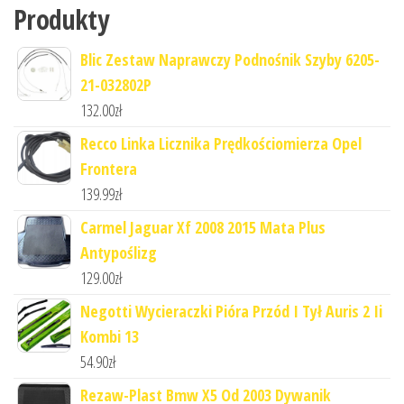
Produkty
Blic Zestaw Naprawczy Podnośnik Szyby 6205-
21-032802P
132.00
zł
Recco Linka Licznika Prędkościomierza Opel
Frontera
139.99
zł
Carmel Jaguar Xf 2008 2015 Mata Plus
Antypoślizg
129.00
zł
Negotti Wycieraczki Pióra Przód I Tył Auris 2 Ii
Kombi 13
54.90
zł
Rezaw-Plast Bmw X5 Od 2003 Dywanik