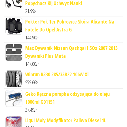
Popychacz Kij Uchwyt Nauki
21.99
zł
Pokter Pok Ter Pokrowce Skóra Alicante Na
Fotele Do Opel Astra G
144.90
zł
Max Dywanik Nissan Qashqai I 5Os 2007 2013
Dywaniki Plus Mata
147.00
zł
Winrun R330 285/35R22 106W Xl
959.66
zł
Geko Ręczna pompka odsysająca do oleju
1000ml G01151
27.49
zł
Liqui Moly Modyfikator Paliwa Diesel 1L