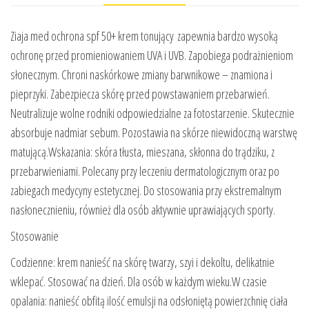
Ziaja med ochrona spf 50+ krem tonujący zapewnia bardzo wysoką
ochronę przed promieniowaniem UVA i UVB. Zapobiega podrażnieniom
słonecznym. Chroni naskórkowe zmiany barwnikowe – znamiona i
pieprzyki. Zabezpiecza skórę przed powstawaniem przebarwień.
Neutralizuje wolne rodniki odpowiedzialne za fotostarzenie. Skutecznie
absorbuje nadmiar sebum. Pozostawia na skórze niewidoczną warstwę
matującą.Wskazania: skóra tłusta, mieszana, skłonna do trądziku, z
przebarwieniami. Polecany przy leczeniu dermatologicznym oraz po
zabiegach medycyny estetycznej. Do stosowania przy ekstremalnym
nasłonecznieniu, również dla osób aktywnie uprawiających sporty.
Stosowanie
Codzienne: krem nanieść na skórę twarzy, szyi i dekoltu, delikatnie
wklepać. Stosować na dzień. Dla osób w każdym wieku.W czasie
opalania: nanieść obfitą ilość emulsji na odsłoniętą powierzchnię ciała