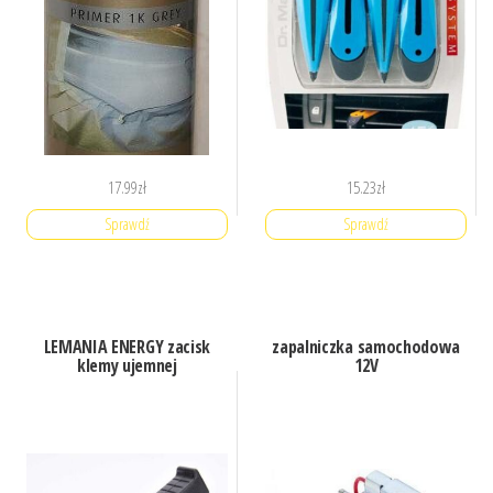
17.99
zł
15.23
zł
Sprawdź
Sprawdź
LEMANIA ENERGY zacisk
zapalniczka samochodowa
klemy ujemnej
12V