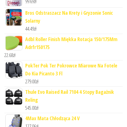
99.69
zł
Bros Odstraszacz Na Krety i Gryzonie Sonic
Solarny
44.49
zł
Adbl Roller Finish Miękka Rotacja 150/175Mm
Adrfr150175
22.68
zł
PokTer Pok Ter Pokrowce Miarowe Na Fotele
Do Kia Picanto 3 Fl
279.00
zł
Thule Evo Raised Rail 7104 4 Stopy Bagażnik
Reling
545.00
zł
4Max Mata Chłodząca 24 V
127.06
zł