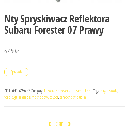
Nty Spryskiwacz Reflektora
Subaru Forester 07 Prawy
67.50
zł
Sprawdź
SKU:
afd1c6f89ce2
Category:
Pozostałe akcesoria do samochodu
Tags:
enyaq skoda
,
ford kuga
,
leasing samochodowy toyota
,
samochody plug in
DESCRIPTION