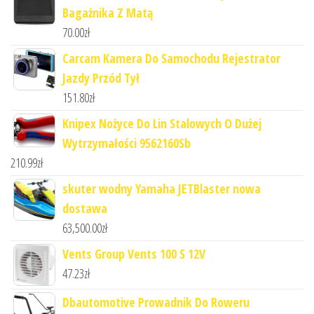
Bagażnika Z Matą
70.00
zł
Carcam Kamera Do Samochodu Rejestrator
Jazdy Przód Tył
151.80
zł
Knipex Nożyce Do Lin Stalowych O Dużej
Wytrzymałości 9562160Sb
210.99
zł
skuter wodny Yamaha JETBlaster nowa
dostawa
63,500.00
zł
Vents Group Vents 100 S 12V
47.23
zł
Dbautomotive Prowadnik Do Roweru