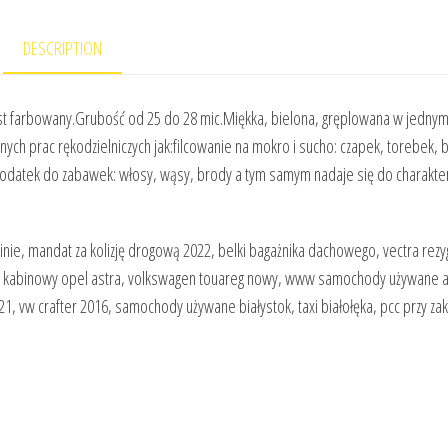
DESCRIPTION
est farbowany.Grubość od 25 do 28 mic.Miękka, bielona, gręplowana w jedny
ych prac rękodzielniczych jak:filcowanie na mokro i sucho: czapek, torebek, bi
odatek do zabawek: włosy, wąsy, brody a tym samym nadaje się do charaktery
inie, mandat za kolizję drogową 2022, belki bagażnika dachowego, vectra rezy
iltr kabinowy opel astra, volkswagen touareg nowy, www samochody używane a
1, vw crafter 2016, samochody używane białystok, taxi białołęka, pcc przy za