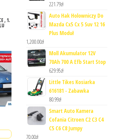
221.79
zł
Auto Hak Holowniczy Do
E , 1.
Mazda Cx5 Cx 5 Suv 12 16
ALU
Plus Moduł
1,200.00
zł
Moll Akumulator 12V
70Ah 700 A Efb Start Stop
629.95
zł
Little Tikes Kosiarka
616181 - Zabawka
80.99
zł
Smart Auto Kamera
Cofania Citroen C2 C3 C4
C5 C6 C8 Jumpy
70.00
zł