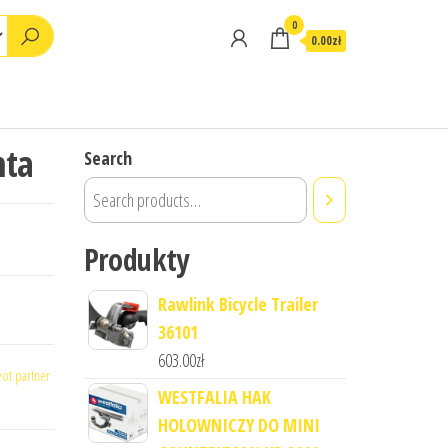
0
0.00zł
nta
Search
Produkty
Rawlink Bicycle Trailer
36101
603.00
zł
ot partner
WESTFALIA HAK
HOLOWNICZY DO MINI