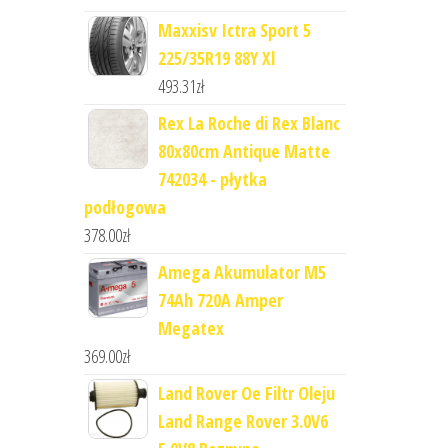
Maxxisv Ictra Sport 5
225/35R19 88Y Xl
493.31
zł
Rex La Roche di Rex Blanc
80x80cm Antique Matte
742034 - płytka
podłogowa
378.00
zł
Amega Akumulator M5
74Ah 720A Amper
Megatex
369.00
zł
Land Rover Oe Filtr Oleju
Land Range Rover 3.0V6