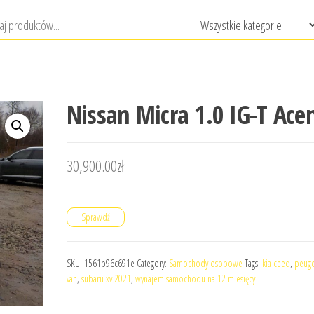
Nissan Micra 1.0 IG-T Ace
30,900.00
zł
Sprawdź
SKU:
1561b96c691e
Category:
Samochody osobowe
Tags:
kia ceed
,
peuge
van
,
subaru xv 2021
,
wynajem samochodu na 12 miesięcy