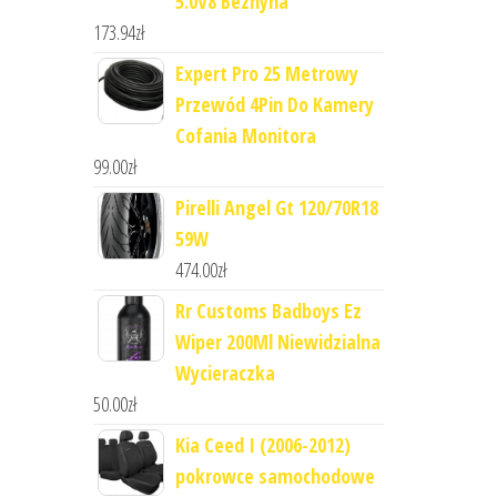
5.0V8 Beznyna
173.94
zł
Expert Pro 25 Metrowy
Przewód 4Pin Do Kamery
Cofania Monitora
99.00
zł
Pirelli Angel Gt 120/70R18
59W
474.00
zł
Rr Customs Badboys Ez
Wiper 200Ml Niewidzialna
Wycieraczka
50.00
zł
Kia Ceed I (2006-2012)
pokrowce samochodowe