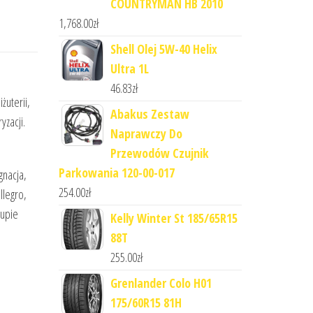
COUNTRYMAN HB 2010
1,768.00
zł
Shell Olej 5W-40 Helix
Ultra 1L
m
46.83
zł
żuterii,
Abakus Zestaw
zacji.
Naprawczy Do
Przewodów Czujnik
Parkowania 120-00-017
gnacja,
254.00
zł
llegro,
kupie
Kelly Winter St 185/65R15
88T
255.00
zł
Grenlander Colo H01
175/60R15 81H