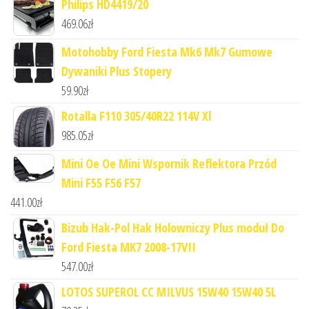
Philips HD4419/20
469.06
zł
Motohobby Ford Fiesta Mk6 Mk7 Gumowe
Dywaniki Plus Stopery
59.90
zł
Rotalla F110 305/40R22 114V Xl
985.05
zł
Mini Oe Oe Mini Wspornik Reflektora Przód
Mini F55 F56 F57
441.00
zł
Bizub Hak-Pol Hak Holowniczy Plus moduł Do
Ford Fiesta MK7 2008-17VII
547.00
zł
LOTOS SUPEROL CC MILVUS 15W40 15W40 5L