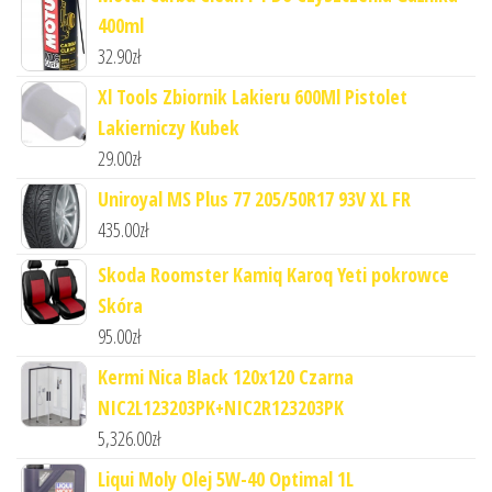
400ml
32.90
zł
Xl Tools Zbiornik Lakieru 600Ml Pistolet
Lakierniczy Kubek
29.00
zł
Uniroyal MS Plus 77 205/50R17 93V XL FR
435.00
zł
Skoda Roomster Kamiq Karoq Yeti pokrowce
Skóra
95.00
zł
Kermi Nica Black 120x120 Czarna
NIC2L123203PK+NIC2R123203PK
5,326.00
zł
Liqui Moly Olej 5W-40 Optimal 1L