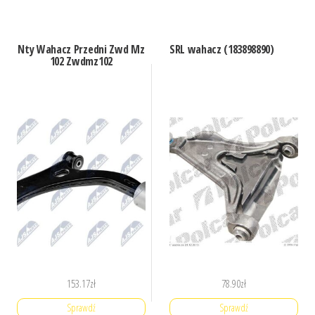
Nty Wahacz Przedni Zwd Mz
SRL wahacz (183898890)
102 Zwdmz102
153.17
zł
78.90
zł
Sprawdź
Sprawdź