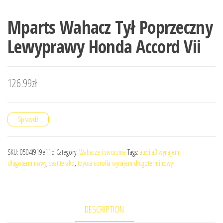
Mparts Wahacz Tył Poprzeczny
Lewyprawy Honda Accord Vii
126.99
zł
Sprawdź
SKU:
0504f919e11d
Category:
Wahacze i sworznie
Tags:
audi a3 wynajem
długoterminowy
,
seat terako
,
toyota corolla wynajem długoterminowy
DESCRIPTION