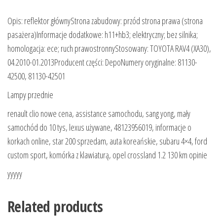
Opis: reflektor głównyStrona zabudowy: przód strona prawa (strona
pasażera)Informacje dodatkowe: h11+hb3; elektryczny; bez silnika;
homologacja: ece; ruch prawostronnyStosowany: TOYOTA RAV4 (XA30),
04.2010-01.2013Producent części: DepoNumery oryginalne: 81130-
42500, 81130-42501
Lampy przednie
renault clio nowe cena, assistance samochodu, sang yong, mały
samochód do 10 tys, lexus używane, 48123956019, informacje o
korkach online, star 200 sprzedam, auta koreańskie, subaru 4×4, ford
custom sport, komórka z klawiaturą, opel crossland 1.2 130 km opinie
yyyyy
Related products