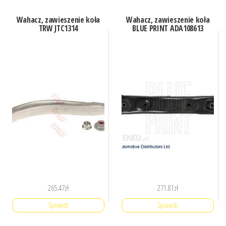
Wahacz, zawieszenie koła
Wahacz, zawieszenie koła
TRW JTC1314
BLUE PRINT ADA108613
265.47
zł
271.81
zł
Sprawdź
Sprawdź