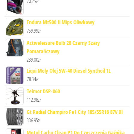
70.25
zł
Endura Mt500 Ii Mips Oliwkowy
759.99
zł
Activeleisure Bulb 28 Czarny Szary
Pomarańczowy
239.00
zł
Liqui Moly Olej 5W-40 Diesel Synthoil 1L
78.34
zł
Telmor DSP-860
112.98
zł
Gt Radial Champiro Fe1 City 185/55R16 87V Xl
336.95
zł
Motul Carbu Clean P1 Do Czyszczenia Gaźnika