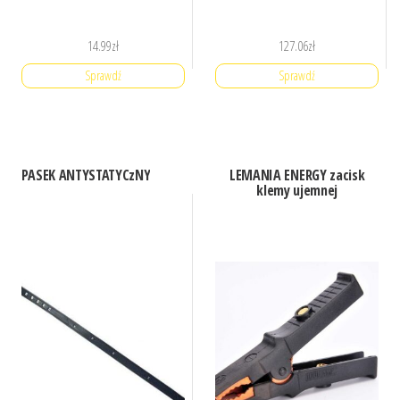
14.99
zł
127.06
zł
Sprawdź
Sprawdź
PASEK ANTYSTATYCzNY
LEMANIA ENERGY zacisk
klemy ujemnej