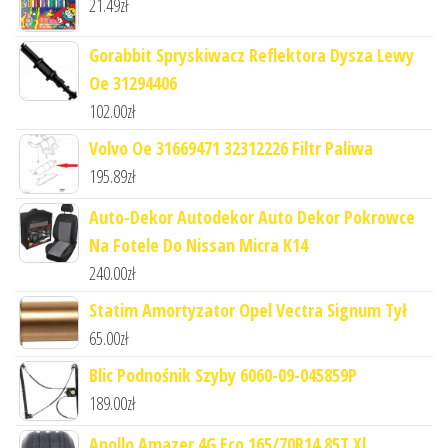
21.49
zł
Gorabbit Spryskiwacz Reflektora Dysza Lewy
Oe 31294406
102.00
zł
Volvo Oe 31669471 32312226 Filtr Paliwa
195.89
zł
Auto-Dekor Autodekor Auto Dekor Pokrowce
Na Fotele Do Nissan Micra K14
240.00
zł
Statim Amortyzator Opel Vectra Signum Tył
65.00
zł
Blic Podnośnik Szyby 6060-09-045859P
189.00
zł
Apollo Amazer 4G Eco 165/70R14 85T Xl