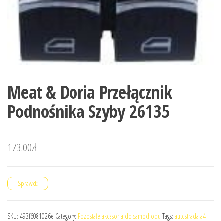
Meat & Doria Przełącznik
Podnośnika Szyby 26135
173.00
zł
Sprawdź
SKU:
493f6081026e
Category:
Pozostałe akcesoria do samochodu
Tags:
autostrada a4