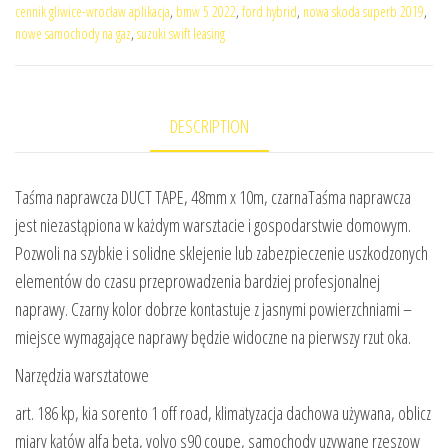
cennik gliwice-wrocław aplikacja
,
bmw 5 2022
,
ford hybrid
,
nowa skoda superb 2019
,
nowe samochody na gaz
,
suzuki swift leasing
DESCRIPTION
Taśma naprawcza DUCT TAPE, 48mm x 10m, czarnaTaśma naprawcza
jest niezastąpiona w każdym warsztacie i gospodarstwie domowym.
Pozwoli na szybkie i solidne sklejenie lub zabezpieczenie uszkodzonych
elementów do czasu przeprowadzenia bardziej profesjonalnej
naprawy. Czarny kolor dobrze kontastuje z jasnymi powierzchniami –
miejsce wymagające naprawy będzie widoczne na pierwszy rzut oka.
Narzędzia warsztatowe
art. 186 kp, kia sorento 1 off road, klimatyzacja dachowa używana, oblicz
miary kątów alfa beta, volvo s90 coupe, samochody uzywane rzeszow