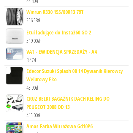
44.80
zł
Winrun R330 155/80R13 79T
256.38
zł
Etui ładujące do Insta360 GO 2
519.00
zł
VAT - EWIDENCJA SPRZEDAŻY - A4
8.47
zł
Edecor Suzuki Splash 08 14 Dywanik Kierowcy
Welurowy Eko
43.90
zł
CRUZ BELKI BAGAŻNIK DACH RELING DO
PEUGEOT 2008 OD 13
415.00
zł
Amos Farba Witrażowa Gd10P6