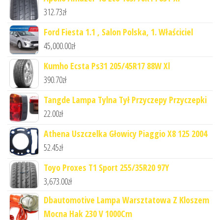
312.73
zł
Ford Fiesta 1.1 , Salon Polska, 1. Właściciel
45,000.00
zł
Kumho Ecsta Ps31 205/45R17 88W Xl
390.70
zł
Tangde Lampa Tylna Tył Przyczepy Przyczepki
22.00
zł
Athena Uszczelka Głowicy Piaggio X8 125 2004
52.45
zł
Toyo Proxes T1 Sport 255/35R20 97Y
3,673.00
zł
Dbautomotive Lampa Warsztatowa Z Kloszem
Mocna Hak 230 V 1000Cm