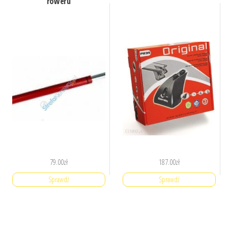
roweru
79.00
zł
187.00
zł
Sprawdź
Sprawdź