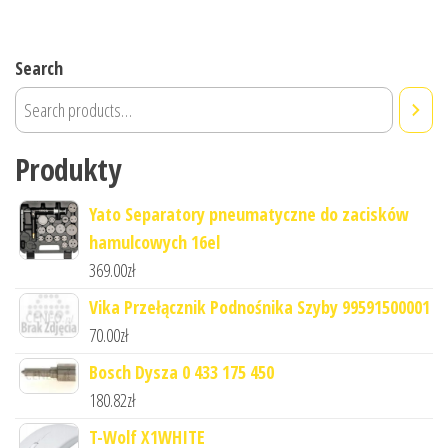
Search
Produkty
Yato Separatory pneumatyczne do zacisków
hamulcowych 16el
369.00
zł
Vika Przełącznik Podnośnika Szyby 99591500001
70.00
zł
Bosch Dysza 0 433 175 450
180.82
zł
T-Wolf X1WHITE