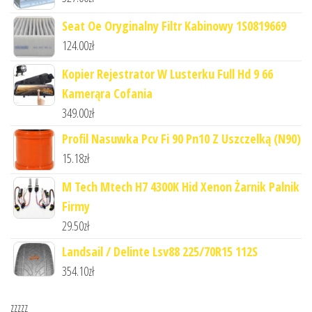
Seat Oe Oryginalny Filtr Kabinowy 1S0819669
124.00
zł
Kopier Rejestrator W Lusterku Full Hd 9 66
Kamerąra Cofania
349.00
zł
Profil Nasuwka Pcv Fi 90 Pn10 Z Uszczelką (N90)
15.18
zł
M Tech Mtech H7 4300K Hid Xenon Żarnik Palnik
Firmy
29.50
zł
Landsail / Delinte Lsv88 225/70R15 112S
354.10
zł
zzzzz