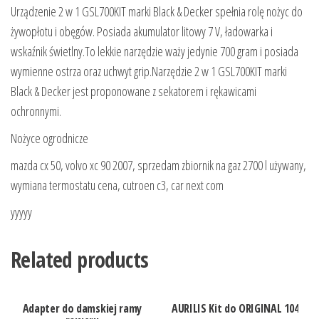
Urządzenie 2 w 1 GSL700KIT marki Black & Decker spełnia rolę nożyc do
żywopłotu i obęgów. Posiada akumulator litowy 7 V, ładowarka i
wskaźnik świetlny.To lekkie narzędzie waży jedynie 700 gram i posiada
wymienne ostrza oraz uchwyt grip.Narzędzie 2 w 1 GSL700KIT marki
Black & Decker jest proponowane z sekatorem i rękawicami
ochronnymi.
Nożyce ogrodnicze
mazda cx 50, volvo xc 90 2007, sprzedam zbiornik na gaz 2700 l używany,
wymiana termostatu cena, cutroen c3, car next com
yyyyy
Related products
Adapter do damskiej ramy
AURILIS Kit do ORIGINAL 104