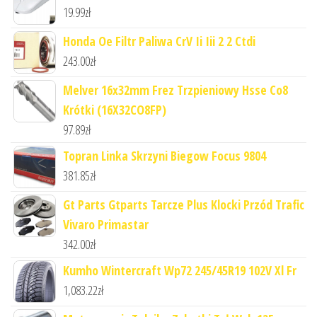
19.99
zł
Honda Oe Filtr Paliwa CrV Ii Iii 2 2 Ctdi
243.00
zł
Melver 16x32mm Frez Trzpieniowy Hsse Co8
Krótki (16X32CO8FP)
97.89
zł
Topran Linka Skrzyni Biegow Focus 9804
381.85
zł
Gt Parts Gtparts Tarcze Plus Klocki Przód Trafic
Vivaro Primastar
342.00
zł
Kumho Wintercraft Wp72 245/45R19 102V Xl Fr
1,083.22
zł