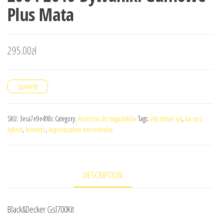
Plus Mata
295.00
zł
Sprawdź
SKU:
3eca7e9e498c
Category:
Akcesoria do bagażników
Tags:
alfa stelvio q4
,
kia niro
hybrid
,
korando
,
wypożyczalnia mercedesów
DESCRIPTION
Black&Decker Gsl700Kit