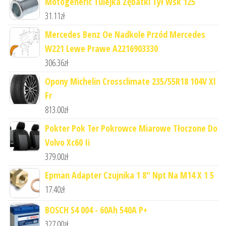
Motogeneric Tulejka Zębatki Tył Wsk 125
31.11
zł
Mercedes Benz Oe Nadkole Przód Mercedes
W221 Lewe Prawe A2216903330
306.36
zł
Opony Michelin Crossclimate 235/55R18 104V Xl
Fr
813.00
zł
Pokter Pok Ter Pokrowce Miarowe Tłoczone Do
Volvo Xc60 Ii
379.00
zł
Epman Adapter Czujnika 1 8" Npt Na M14 X 1 5
17.40
zł
BOSCH S4 004 - 60Ah 540A P+
327.00
zł