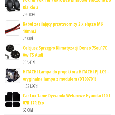
PokTer Pok Ter Pokrowce Miarowe Tłoczone Do
Kia Rio 3
299.00
zł
Kabel zasilający przetwornicy 2 x złącze M6
10mm2
24.00
zł
Celcjusz Sprzęgło Klimatyzacji Denso 7Seu17C
Vw T5 Audi
234.43
zł
HITACHI Lampa do projektora HITACHI PJ-LC9 -
oryginalna lampa z modułem (DT00701)
1,321.97
zł
Car Lux Tanie Dywaniki Welurowe Hyundai I10 I
07R 17R Eco
65.00
zł