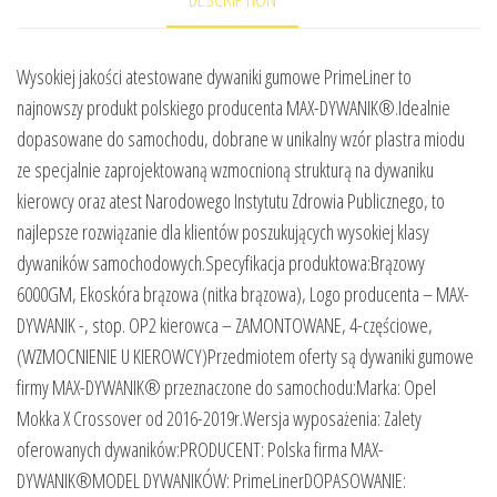
Wysokiej jakości atestowane dywaniki gumowe PrimeLiner to
najnowszy produkt polskiego producenta MAX-DYWANIK®.Idealnie
dopasowane do samochodu, dobrane w unikalny wzór plastra miodu
ze specjalnie zaprojektowaną wzmocnioną strukturą na dywaniku
kierowcy oraz atest Narodowego Instytutu Zdrowia Publicznego, to
najlepsze rozwiązanie dla klientów poszukujących wysokiej klasy
dywaników samochodowych.Specyfikacja produktowa:Brązowy
6000GM, Ekoskóra brązowa (nitka brązowa), Logo producenta – MAX-
DYWANIK -, stop. OP2 kierowca – ZAMONTOWANE, 4-częściowe,
(WZMOCNIENIE U KIEROWCY)Przedmiotem oferty są dywaniki gumowe
firmy MAX-DYWANIK® przeznaczone do samochodu:Marka: Opel
Mokka X Crossover od 2016-2019r.Wersja wyposażenia: Zalety
oferowanych dywaników:PRODUCENT: Polska firma MAX-
DYWANIK®MODEL DYWANIKÓW: PrimeLinerDOPASOWANIE: