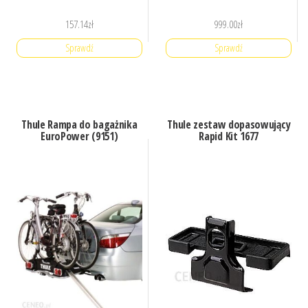
157.14
zł
999.00
zł
Sprawdź
Sprawdź
Thule Rampa do bagażnika
Thule zestaw dopasowujący
EuroPower (9151)
Rapid Kit 1677