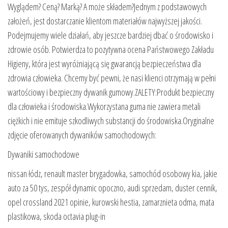
Wyglądem? Ceną? Marką? A może składem?Jednym z podstawowych
założeń, jest dostarczanie klientom materiałów najwyższej jakości.
Podejmujemy wiele działań, aby jeszcze bardziej dbać o środowisko i
zdrowie osób. Potwierdza to pozytywna ocena Państwowego Zakładu
Higieny, która jest wyróżniającą się gwarancją bezpieczeństwa dla
zdrowia człowieka. Chcemy być pewni, że nasi klienci otrzymają w pełni
wartościowy i bezpieczny dywanik gumowy.ZALETY:Produkt bezpieczny
dla człowieka i środowiska.Wykorzystana guma nie zawiera metali
ciężkich i nie emituje szkodliwych substancji do środowiska.Oryginalne
zdjęcie oferowanych dywaników samochodowych:
Dywaniki samochodowe
nissan łódz, renault master brygadowka, samochód osobowy kia, jakie
auto za 50 tys, zespół dynamic opoczno, audi sprzedam, duster cennik,
opel crossland 2021 opinie, kurowski hestia, zamarznieta odma, mata
plastikowa, skoda octavia plug-in