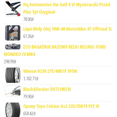
Hq Automotive Vw Golf 6 Vi Wycieraczki Przód
Plus Tył Oryginał
78.00
zł
Liqui Moly Olej 10W-40 Motorbike 4T Offroad 1L
61.36
zł
ECO BAGAŻNIK BAZOWY BELKI RELINGI FORD
MONDEO IV MK4
298.99
zł
Winrun R330 275/40R19 101W
1,102.71
zł
Black&Decker DV7210ECN
79.90
zł
Opony Toyo Celsius As2 235/35R19 91Y Xl
658.42
zł