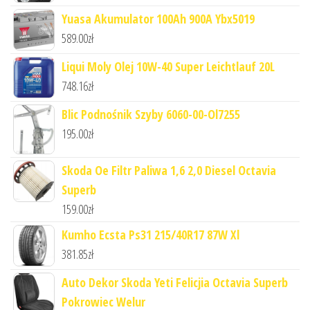
Yuasa Akumulator 100Ah 900A Ybx5019
589.00
zł
Liqui Moly Olej 10W-40 Super Leichtlauf 20L
748.16
zł
Blic Podnośnik Szyby 6060-00-Ol7255
195.00
zł
Skoda Oe Filtr Paliwa 1,6 2,0 Diesel Octavia
Superb
159.00
zł
Kumho Ecsta Ps31 215/40R17 87W Xl
381.85
zł
Auto Dekor Skoda Yeti Felicjia Octavia Superb
Pokrowiec Welur