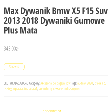
Max Dywanik Bmw X5 F15 Suv
2013 2018 Dywaniki Gumowe
Plus Mata
343.00
zł
Sprawdź
SKU:
d13e663805e5
Category:
Akcesoria do bagażników
Tags:
audi a7 2020
,
citroen c3
leasing
,
oplata autostrada a1
,
samochody używane poleasingowe
DESCRIPTION