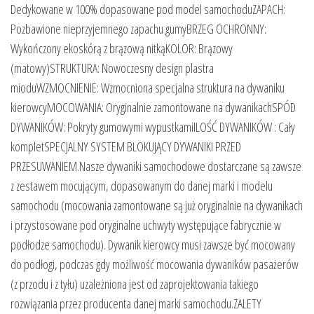
Dedykowane w 100% dopasowane pod model samochoduZAPACH:
Pozbawione nieprzyjemnego zapachu gumyBRZEG OCHRONNY:
Wykończony ekoskórą z brązową nitkąKOLOR: Brązowy
(matowy)STRUKTURA: Nowoczesny design plastra
mioduWZMOCNIENIE: Wzmocniona specjalna struktura na dywaniku
kierowcyMOCOWANIA: Oryginalnie zamontowane na dywanikachSPÓD
DYWANIKÓW: Pokryty gumowymi wypustkamiILOŚĆ DYWANIKÓW : Cały
kompletSPECJALNY SYSTEM BLOKUJĄCY DYWANIKI PRZED
PRZESUWANIEM.Nasze dywaniki samochodowe dostarczane są zawsze
z zestawem mocującym, dopasowanym do danej marki i modelu
samochodu (mocowania zamontowane są już oryginalnie na dywanikach
i przystosowane pod oryginalne uchwyty występujące fabrycznie w
podłodze samochodu). Dywanik kierowcy musi zawsze być mocowany
do podłogi, podczas gdy możliwość mocowania dywaników pasażerów
(z przodu i z tyłu) uzależniona jest od zaprojektowania takiego
rozwiązania przez producenta danej marki samochodu.ZALETY