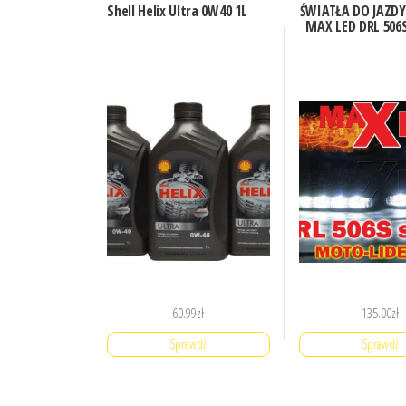
Shell Helix Ultra 0W40 1L
ŚWIATŁA DO JAZDY
MAX LED DRL 506
60.99
zł
135.00
zł
Sprawdź
Sprawdź