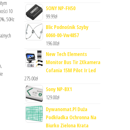
itym
SONY NP-FH50
ności 10
99.99
zł
0%, 50Hz
Blic Podnośnik Szyby
6060-00-Vw4857
ażnych
196.00
zł
New Tech Elements
Monitor Bus Tir 2Xkamera
n,
Cofania 15M Pilot Ir Led
ie
275.00
zł
Sony NP-BX1
129.00
zł
Dywanomat.Pl Duża
Podkładka Ochronna Na
Biurko Zielona Krata