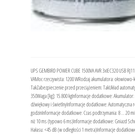
UPS GEMBIRD POWER CUBE 1500VA AVR 3xIEC320 USB RJ11 L
VAMoc rzeczywista: 1200 WRodzaj akumulatora: ołowiowo-kw
TakZabezpieczenie przed przeciążeniem: TakUkład automatycz
350Waga [kg]: 15.800 kgInformacje dodatkowe: Akumulator: 
dźwiękowy i świetlnyInformacje dodatkowe: Automatyczna r
godzinInformacje dodatkowe: Czas podtrzymania: 8 … 20 min
niż 10 ms (typowo 6 ms)Informacje dodatkowe: Gniazd Schuko
Hałasu: <45 dB (w odległości 1 metra)Informacje dodatkow