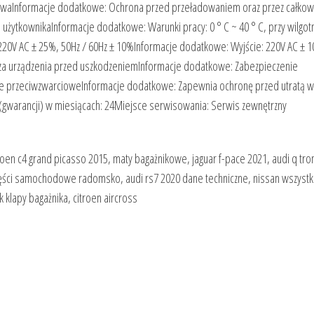
waInformacje dodatkowe: Ochrona przed przeładowaniem oraz przez całkow
ytkownikaInformacje dodatkowe: Warunki pracy: 0 ° C ~ 40 ° C, przy wilgot
20V AC ± 25%, 50Hz / 60Hz ± 10%Informacje dodatkowe: Wyjście: 220V AC ± 1
cza urządzenia przed uszkodzeniemInformacje dodatkowe: Zabezpieczenie
e przeciwzwarcioweInformacje dodatkowe: Zapewnia ochronę przed utratą w
(gwarancji) w miesiącach: 24Miejsce serwisowania: Serwis zewnętrzny
oen c4 grand picasso 2015, maty bagażnikowe, jaguar f-pace 2021, audi q tro
 części samochodowe radomsko, audi rs7 2020 dane techniczne, nissan wszystk
klapy bagażnika, citroen aircross