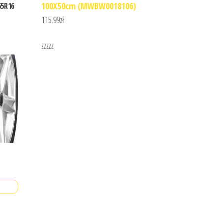
100X50cm (MWBW0018106)
55R16
115.99
zł
zzzzz