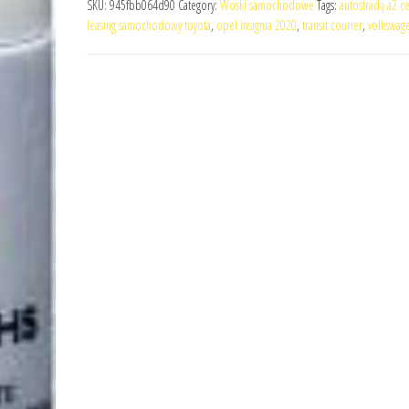
SKU:
945fbb064d90
Category:
Woski samochodowe
Tags:
autostradą a2 c
leasing samochodowy toyota
,
opel insignia 2020
,
transit courier
,
volkswage