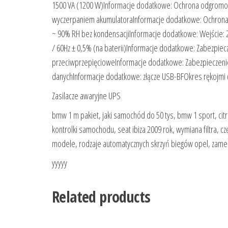
1500 VA (1200 W)Informacje dodatkowe: Ochrona odgromo
wyczerpaniem akumulatoraInformacje dodatkowe: Ochrona uż
~ 90% RH bez kondensacjiInformacje dodatkowe: Wejście: 2
/ 60Hz ± 0,5% (na baterii)Informacje dodatkowe: Zabezpie
przeciwprzepięcioweInformacje dodatkowe: Zabezpieczeni
danychInformacje dodatkowe: złącze USB-BFOkres rękojmi 
Zasilacze awaryjne UPS
bmw 1 m pakiet, jaki samochód do 50 tys, bmw 1 sport, citr
kontrolki samochodu, seat ibiza 2009 rok, wymiana filtra,
modele, rodzaje automatycznych skrzyń biegów opel, zamek 
yyyyy
Related products