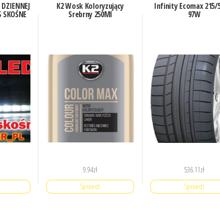
 DZIENNEJ
K2 Wosk Koloryzujący
Infinity Ecomax 215/
S SKOŚNE
Srebrny 250Ml
97W
9.94
zł
536.11
zł
Sprawdź
Sprawdź