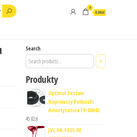
0
0.00zł
u
Search
Produkty
Optimal Zestaw
Naprawczy Poduszki
Amortyzatora F0-0004S
45.82
zł
JVC HA-FX35-RE