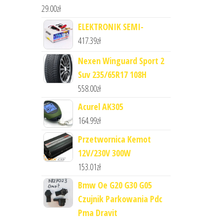
29.00
zł
ELEKTRONIK SEMI-
417.39
zł
Nexen Winguard Sport 2
Suv 235/65R17 108H
558.00
zł
Acurel AK305
164.99
zł
Przetwornica Kemot
12V/230V 300W
153.01
zł
Bmw Oe G20 G30 G05
Czujnik Parkowania Pdc
Pma Dravit