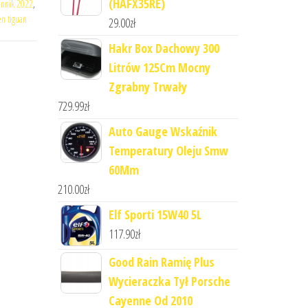
(HAFX35RE)
ennik 2022
,
n tiguan
29.00
zł
Hakr Box Dachowy 300
Litrów 125Cm Mocny
Zgrabny Trwały
729.99
zł
Auto Gauge Wskaźnik
Temperatury Oleju Smw
60Mm
210.00
zł
Elf Sporti 15W40 5L
117.90
zł
Good Rain Ramię Plus
Wycieraczka Tył Porsche
Cayenne Od 2010