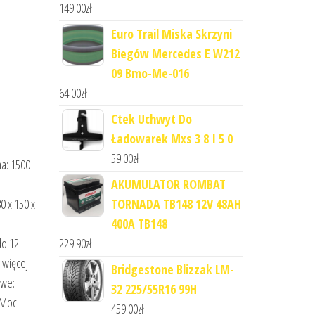
149.00
zł
Euro Trail Miska Skrzyni
Biegów Mercedes E W212
09 Bmo-Me-016
64.00
zł
Ctek Uchwyt Do
Ładowarek Mxs 3 8 I 5 0
59.00
zł
a: 1500
AKUMULATOR ROMBAT
0 x 150 x
TORNADA TB148 12V 48AH
400A TB148
do 12
229.90
zł
 więcej
Bridgestone Blizzak LM-
owe:
32 225/55R16 99H
 Moc:
459.00
zł