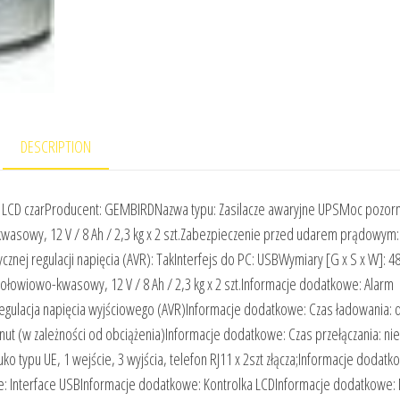
DESCRIPTION
CD czarProducent: GEMBIRDNazwa typu: Zasilacze awaryjne UPSMoc pozorn
asowy, 12 V / 8 Ah / 2,3 kg x 2 szt.Zabezpieczenie przed udarem prądowym:
nej regulacji napięcia (AVR): TakInterfejs do PC: USBWymiary [G x S x W]: 48
ołowiowo-kwasowy, 12 V / 8 Ah / 2,3 kg x 2 szt.Informacje dodatkowe: Alarm
egulacja napięcia wyjściowego (AVR)Informacje dodatkowe: Czas ładowania: 
ut (w zależności od obciążenia)Informacje dodatkowe: Czas przełączania: nie
 typu UE, 1 wejście, 3 wyjścia, telefon RJ11 x 2szt złącza;Informacje dodatk
e: Interface USBInformacje dodatkowe: Kontrolka LCDInformacje dodatkowe: