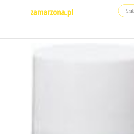
Przejdź
zamarzona.pl
do
treści