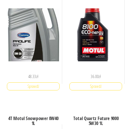
48.33
zł
36.00
zł
Sprawdź
Sprawdź
4T Motul Snowpower 0W40
Total Quartz Future 9000
1L
5W30 1L