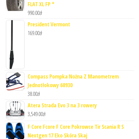
FLAT XL FP *
990.00
zł
President Vermont
169.00
zł
Compass Pompka Nożna Z Manometrem
Jednotłokowy 68930
38.00
zł
Atera Strada Evo 3 na 3 rowery
3,549.00
zł
F Core Fcore F Core Pokrowce Tir Scania R S
Nextgen 17 Eko Skóra Skaj