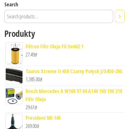
Search
Produkty
Filtron Filtr Oleju Fil Oe662 1
27.49
zł
Taurus Xtreme II 450 Czarny Połysk J/X450-2NL
1,385.00
zł
Bosch Mercedes A W168 97 04 A140 160 190 210
Filtr Oleju
29.61
zł
President Ml-145
269.00
zł