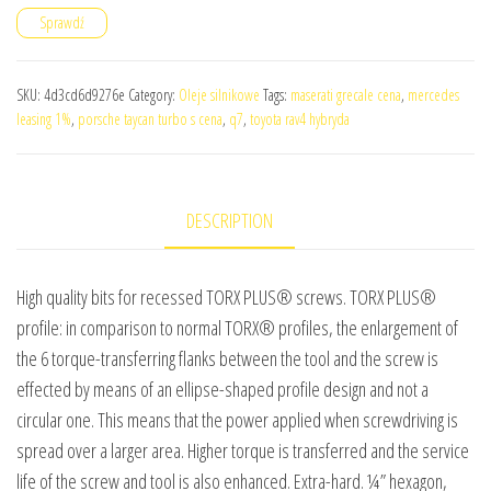
Sprawdź
SKU:
4d3cd6d9276e
Category:
Oleje silnikowe
Tags:
maserati grecale cena
,
mercedes
leasing 1%
,
porsche taycan turbo s cena
,
q7
,
toyota rav4 hybryda
DESCRIPTION
High quality bits for recessed TORX PLUS® screws. TORX PLUS®
profile: in comparison to normal TORX® profiles, the enlargement of
the 6 torque-transferring flanks between the tool and the screw is
effected by means of an ellipse-shaped profile design and not a
circular one. This means that the power applied when screwdriving is
spread over a larger area. Higher torque is transferred and the service
life of the screw and tool is also enhanced. Extra-hard. ¼” hexagon,