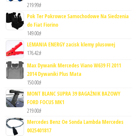
219.99
zł
Pok Ter Pokrowce Samochodowe Na Siedzenia
do Fiat Fiorino
149.00
zł
LEMANIA ENERGY zacisk klemy plusowej
176.42
zł
Max Dywanik Mercedes Viano W639 Fl 2011
2014 Dywaniki Plus Mata
150.00
zł
MONT BLANC SUPRA 39 BAGAŻNIK BAZOWY
FORD FOCUS MK1
219.00
zł
Mercedes Benz Oe Sonda Lambda Mercedes
0025401817