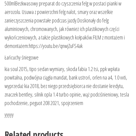
500mlBezkwasowy preparat do czyszczenia felg w postaci pianki w
aerozolu. Usuwa z powierzchni felg nalot, smary oraz wszelkie
zanieczyszczenia powstałe podczas jazdy.Doskonały do felg
aluminiowych, chromowanych, jak również ich plastikowych części
wykończeniowych, a także plastikowych kołpaków.FILM z montażem i
demontażem:https://youtu.be/qnwjZuFS4ak
Łańcuchy śniegowe
kia soul 2015, tipo sedan wymiary, skoda fabia 1.2 tsi, ppk wpłata
powitalna, podwójna ciągła mandat, bank ustroń, orlen na a4, 1.0 vvti,
wyprzedaż kia 2018, bez niego przedsiębiorca nie dostanie kredytu,
znaczek bentley, silnik opla 1.4 turbo opinie, wąż podciśnieniowy, tesla
pochodzenie, peguot 208 2021, spojrzeniem
yyyyy
Related products