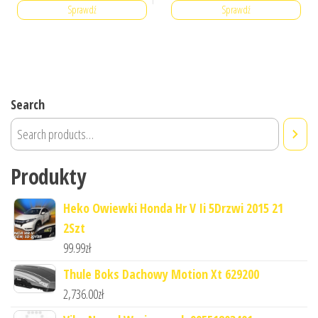
Sprawdź
Sprawdź
Search
Produkty
Heko Owiewki Honda Hr V Ii 5Drzwi 2015 21
2Szt
99.99
zł
Thule Boks Dachowy Motion Xt 629200
2,736.00
zł