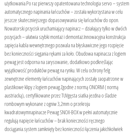
użytkowania.Po raz pierwszy opatentowana technologia servo – system
automatycznego napinania łańcuchów – została wykorzystana w celu
jeszcze skuteczniejszego dopasowywania się łańcuchów do opon.
Nowatorski przycisk uruchamiający napinacz – działający tylko w dwóch
pozycjach – ułatwia szybki montaż i demontaż.Innowacyjna konstrukcja
zapięcia kabla wewnętrznego pozwala na błyskawiczne jego rozpięcie
bez konieczności sięgania rękami za koło. Obudowa napinacza z logiem
pewag jest odporna na zarysowanie, dodatkowo podkreślając
wyjątkowość produktów pewag na rynku. W celu ochrony felg
zewnętrzne elementy łańcuchów napinających zostały zaopatrzone w
plastikowe klipy z logiem pewag.Zgodne z normą ONORM ( normą
austriacką), certyfikowane przez TUVgęsta siatka jezdna o śladzie
rombowym wykonane z ogniw 3,2mm o przekroju
kwadratowymnapinacze Pewag SNOX-BOX w pełni automatycznie
regulują napięcie łańcuchów – brak konieczności ręcznego
dociągania.system zamknięty bez konieczności łączenia jakichkolwiek