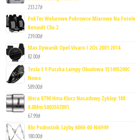
233.27
zł
PokTer Welurowe Pokrowce Miarowe Na Fotele
Renault Clio 2
239.00
zł
Max Dywanik Opel Vivaro I 2Os 2001 2014
82.00
zł
Tesla 3 Y Puszka Lampy Obudowa 151495200C
Nowa
589.00
zł
Wera 8790 Hma Klucz Nasadowy Zyklop 188
8.0Mm 5003507001
67.99
zł
Blic Podnośnik Szyby 6060-00-Ni6949
180.00
zł