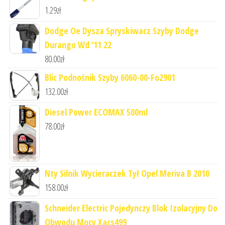
1.29
zł
Dodge Oe Dysza Spryskiwacz Szyby Dodge
Durango Wd '11 22
80.00
zł
Blic Podnośnik Szyby 6060-00-Fo2901
132.00
zł
Diesel Power ECOMAX 500ml
78.00
zł
Nty Silnik Wycieraczek Tył Opel Meriva B 2010
158.00
zł
Schneider Electric Pojedynczy Blok Izolacyjny Do
Obwodu Mocy Xacs499