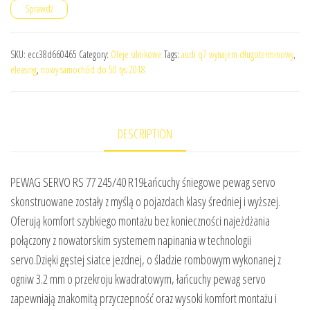
Sprawdź
SKU:
ecc38d660465
Category:
Oleje silnikowe
Tags:
audi q7 wynajem długoterminowy
,
eleasing
,
nowy samochód do 50 tys 2018
DESCRIPTION
PEWAG SERVO RS 77 245/40 R19Łańcuchy śniegowe pewag servo
skonstruowane zostały z myślą o pojazdach klasy średniej i wyższej.
Oferują komfort szybkiego montażu bez konieczności najeżdżania
połączony z nowatorskim systemem napinania w technologii
servo.Dzięki gęstej siatce jezdnej, o śladzie rombowym wykonanej z
ogniw 3.2 mm o przekroju kwadratowym, łańcuchy pewag servo
zapewniają znakomitą przyczepność oraz wysoki komfort montażu i