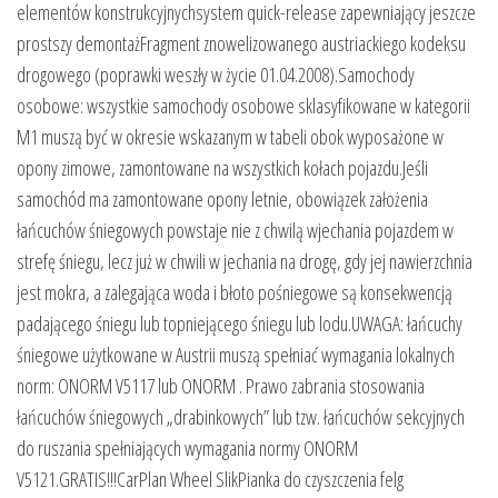
elementów konstrukcyjnychsystem quick-release zapewniający jeszcze
prostszy demontażFragment znowelizowanego austriackiego kodeksu
drogowego (poprawki weszły w życie 01.04.2008).Samochody
osobowe: wszystkie samochody osobowe sklasyfikowane w kategorii
M1 muszą być w okresie wskazanym w tabeli obok wyposażone w
opony zimowe, zamontowane na wszystkich kołach pojazdu.Jeśli
samochód ma zamontowane opony letnie, obowiązek założenia
łańcuchów śniegowych powstaje nie z chwilą wjechania pojazdem w
strefę śniegu, lecz już w chwili w jechania na drogę, gdy jej nawierzchnia
jest mokra, a zalegająca woda i błoto pośniegowe są konsekwencją
padającego śniegu lub topniejącego śniegu lub lodu.UWAGA: łańcuchy
śniegowe użytkowane w Austrii muszą spełniać wymagania lokalnych
norm: ONORM V5117 lub ONORM . Prawo zabrania stosowania
łańcuchów śniegowych „drabinkowych” lub tzw. łańcuchów sekcyjnych
do ruszania spełniających wymagania normy ONORM
V5121.GRATIS!!!CarPlan Wheel SlikPianka do czyszczenia felg