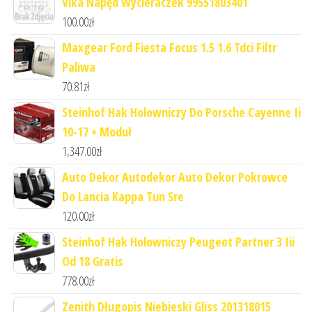
Vika Napęd Wycieraczek 99551803401
100.00
zł
Maxgear Ford Fiesta Focus 1.5 1.6 Tdci Filtr
Paliwa
70.81
zł
Steinhof Hak Holowniczy Do Porsche Cayenne Ii
10-17 + Moduł
1,347.00
zł
Auto Dekor Autodekor Auto Dekor Pokrowce
Do Lancia Kappa Tun Sre
120.00
zł
Steinhof Hak Holowniczy Peugeot Partner 3 Iii
Od 18 Gratis
778.00
zł
Zenith Długopis Niebieski Gliss 201318015