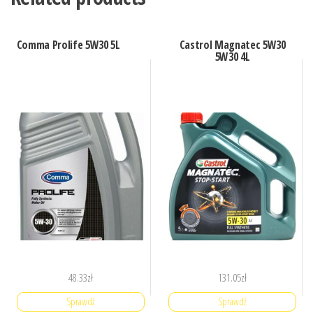
Comma Prolife 5W30 5L
Castrol Magnatec 5W30
5W30 4L
48.33
zł
131.05
zł
Sprawdź
Sprawdź