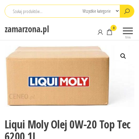
Przejdź
do
treści
zamarzona.pl
0
Menu
Liqui Moly Olej 0W-20 Top Tec
6200 1L