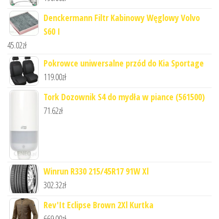
Denckermann Filtr Kabinowy Węglowy Volvo
S60 I
45.02
zł
Pokrowce uniwersalne przód do Kia Sportage
119.00
zł
Tork Dozownik S4 do mydła w piance (561500)
71.62
zł
Winrun R330 215/45R17 91W Xl
302.32
zł
Rev'It Eclipse Brown 2Xl Kurtka
669.00
zł