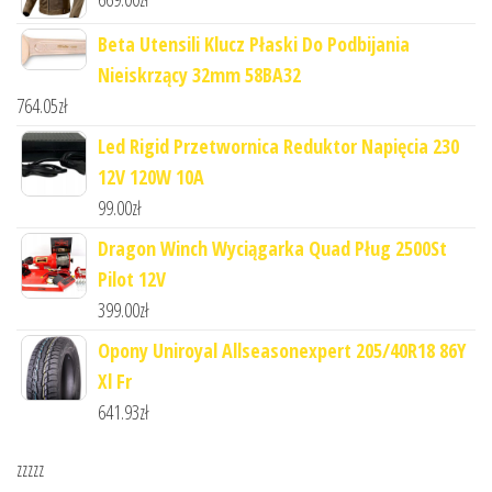
Beta Utensili Klucz Płaski Do Podbijania
Nieiskrzący 32mm 58BA32
764.05
zł
Led Rigid Przetwornica Reduktor Napięcia 230
12V 120W 10A
99.00
zł
Dragon Winch Wyciągarka Quad Pług 2500St
Pilot 12V
399.00
zł
Opony Uniroyal Allseasonexpert 205/40R18 86Y
Xl Fr
641.93
zł
zzzzz