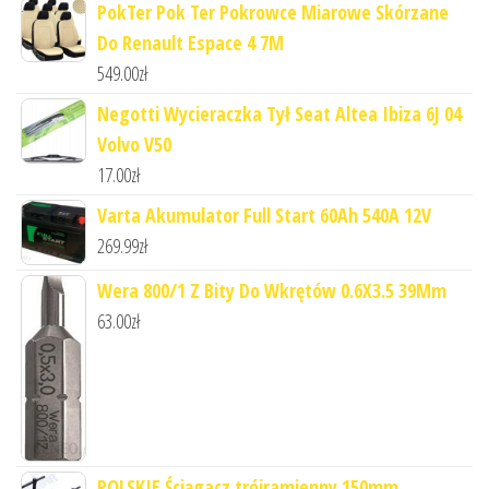
PokTer Pok Ter Pokrowce Miarowe Skórzane
Do Renault Espace 4 7M
549.00
zł
Negotti Wycieraczka Tył Seat Altea Ibiza 6J 04
Volvo V50
17.00
zł
Varta Akumulator Full Start 60Ah 540A 12V
269.99
zł
Wera 800/1 Z Bity Do Wkrętów 0.6X3.5 39Mm
63.00
zł
POLSKIE Ściągacz trójramienny 150mm