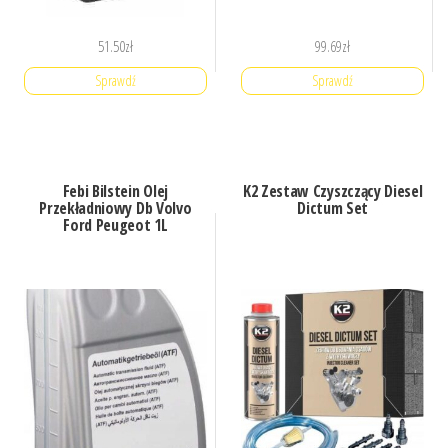
51.50
zł
99.69
zł
Sprawdź
Sprawdź
Febi Bilstein Olej
K2 Zestaw Czyszczący Diesel
Przekładniowy Db Volvo
Dictum Set
Ford Peugeot 1L