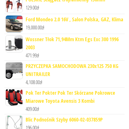
129.00
zł
Ford Mondeo 2.0 16V , Salon Polska, GAZ, Klima
19,000.00
zł
Wossner Tłok 71,94Mm Ktm Egs Exc 300 1996
2003
471.99
zł
PRZYCZEPKA SAMOCHODOWA 230x125 750 KG
UNITRAILER
4,108.00
zł
Pok Ter Pokter Pok Ter Skórzane Pokrowce
Miarowe Toyota Avensis 3 Kombi
409.00
zł
Blic Podnośnik Szyby 6060-02-037859P
196.00
zł