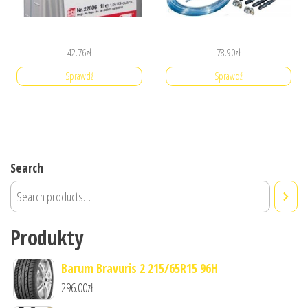
42.76
zł
78.90
zł
Sprawdź
Sprawdź
Search
Produkty
Barum Bravuris 2 215/65R15 96H
296.00
zł