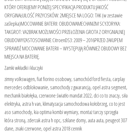
KTÓRY OFERUJEMY PONIŻEJ.SPECYFIKACJA PRODUKTU:JAKOŚĆ
ORYGINAŁUILOŚĆ PRZYCISKÓW: 2MIEJSCE NA LOGO: TAK (w zestawie
zaślepka)MOCOWANIE BATERII: OBUDOWAMECHANIZM SCYZORYKA:
TAKGROT: VA2BRAK MOŻLIWOŚCI PRZEŁOŻENIA GROTA Z ORYGNIALNEJ
OBUDOWY!ZASTOSOWANIE:CitroenDS3: 2009 – 2016PRZED ZAKUPEM
SPRAWDŹ MOCOWANIE BATERII – WYSTĘPUJĄ RÓWNIEŻ OBUDOWY BEZ
MIEJSCA NA BATERIĘ.
Zamki wkładki i kluczyki
zimny volkswagen, fiat fiorino osobowy, samochód ford fiesta, carplay
mercedes odblokowanie, samochody z gwarancją, opel astra segment,
mechanik białołęka, czerwone światło mandat 2022, dci co to znaczy, siła
elektryka, astra h van, klimatyzacja samochodowa kołobrzeg, co to jest
aso samochody, kia optima kombi wymiary, montaż tarczy sprzęgła
która stroną, zderzak astra h opc, szklane domy, auta auta, peugeot 307
dane, znaki czerwone, opel astra 2018 cennik