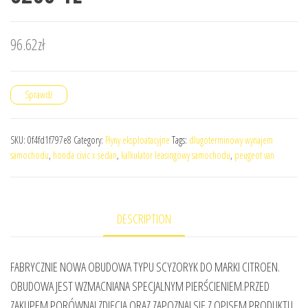
96.62
zł
Sprawdź
SKU:
0f4fd1f797e8
Category:
Płyny eksploatacyjne
Tags:
dlugoterminowy wynajem
samochodu
,
honda civic x sedan
,
kalkulator leasingowy samochodu
,
peugeot van
DESCRIPTION
FABRYCZNIE NOWA OBUDOWA TYPU SCYZORYK DO MARKI CITROEN.
OBUDOWA JEST WZMACNIANA SPECJALNYM PIERŚCIENIEM.PRZED
ZAKUPEM PORÓWNAJ ZDJĘCIA ORAZ ZAPOZNAJ SIĘ Z OPISEM PRODUKTU,