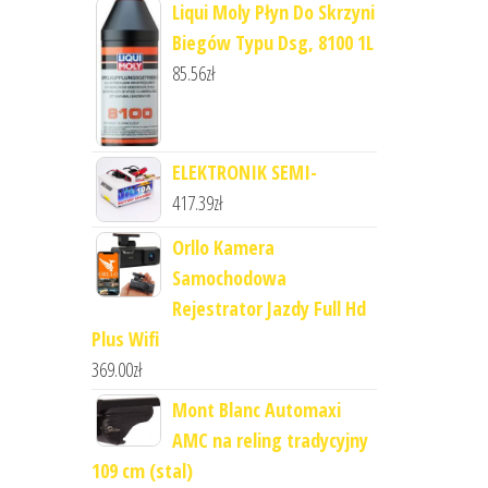
Liqui Moly Płyn Do Skrzyni
Biegów Typu Dsg, 8100 1L
85.56
zł
ELEKTRONIK SEMI-
417.39
zł
Orllo Kamera
Samochodowa
Rejestrator Jazdy Full Hd
Plus Wifi
369.00
zł
Mont Blanc Automaxi
AMC na reling tradycyjny
109 cm (stal)