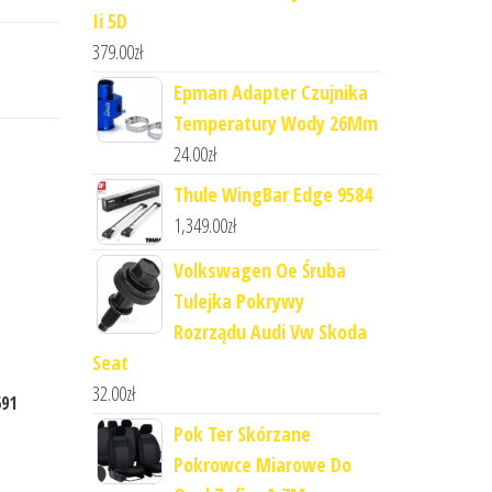
Ii 5D
379.00
zł
Epman Adapter Czujnika
Temperatury Wody 26Mm
24.00
zł
Thule WingBar Edge 9584
1,349.00
zł
Volkswagen Oe Śruba
Tulejka Pokrywy
Rozrządu Audi Vw Skoda
Seat
32.00
zł
591
Pok Ter Skórzane
Pokrowce Miarowe Do