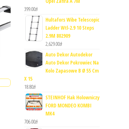
Opel Zafira A 7M
399.00
zł
Hultafors Wibe Telescopic
Ladder Wtl-2.9 10 Steps
2.9M 802909
2,629.00
zł
Auto Dekor Autodekor
Auto Dekor Pokrowiec Na
Kolo Zapasowe B Ø 55 Cm
X 15
18.80
zł
STEINHOF Hak Holowniczy
FORD MONDEO KOMBI
MK4
706.00
zł