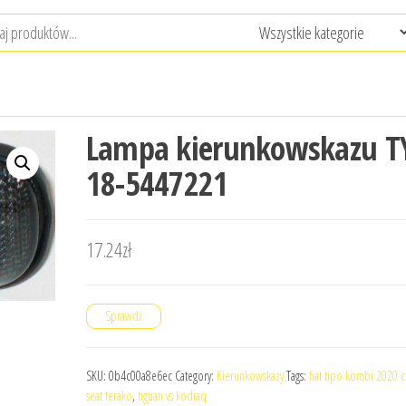
Lampa kierunkowskazu T
18-5447221
17.24
zł
Sprawdź
SKU:
0b4c00a8e6ec
Category:
Kierunkowskazy
Tags:
fiat tipo kombi 2020 
seat terako
,
tiguan vs kodiaq