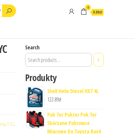
0
0.00zł
YC
Search
Produkty
Shell Helix Diesel HX7 4L
122.89
zł
Pok Ter Pokter Pok Ter
Skórzane Pokrowce
cena
,
l2 h2
,
Miarowe Do Toyota Rav4