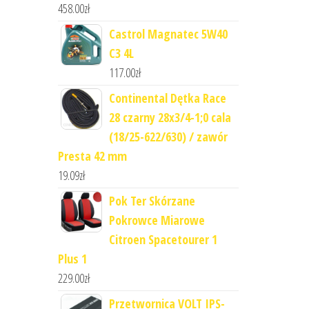
458.00
zł
Castrol Magnatec 5W40
C3 4L
117.00
zł
Continental Dętka Race
28 czarny 28x3/4-1;0 cala
(18/25-622/630) / zawór
Presta 42 mm
19.09
zł
Pok Ter Skórzane
Pokrowce Miarowe
Citroen Spacetourer 1
Plus 1
229.00
zł
Przetwornica VOLT IPS-