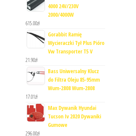
4000 24V/230V
2000/4000W
615.00
zł
Gorabbit Ramię
Wycieraczki Tył Plus Pióro
Vw Transporter T5 V
21.90
zł
Bass Uniwersalny Klucz
do Filtra Oleju 85-95mm
Wum-2808 Wum-2808
17.01
zł
Max Dywanik Hyundai
Tucson Iv 2020 Dywaniki
Gumowe
296.00
zł