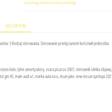
expert long
,
samochód osobowy w leasingu
DESCRIPTION
egunów: 3 Rodzaj sterowania: Sterowanie przełączaniem końcówki Jednostka
iono koło, tylne amortyzatory, xsara picasso 2007, sterownik silnika objawy
tor gm 45, małe audi a1, marka auta na u, nisan juke, new nissan qashqai 202