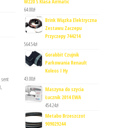
W220 S Klasa Airmatic
64.00
zł
Brink Wiązka Elektryczna
Zestawu Zaczepu
Przyczepy 744214
564.54
zł
Gorabbit Czujnik
Parkowania Renault
Koleos I Hy
43.00
zł
, sent
1,
Maszyna do szycia
Łucznik 2014 EWA
454.24
zł
Metabo Brzeszczot
909029244