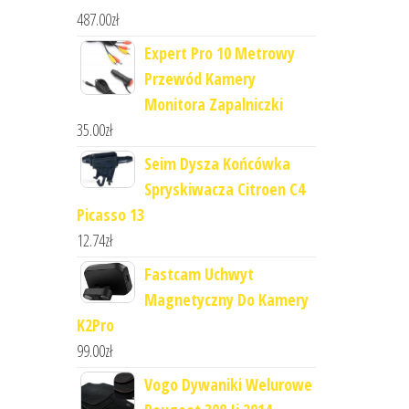
487.00
zł
Expert Pro 10 Metrowy
Przewód Kamery
Monitora Zapalniczki
35.00
zł
Seim Dysza Końcówka
Spryskiwacza Citroen C4
Picasso 13
12.74
zł
Fastcam Uchwyt
Magnetyczny Do Kamery
K2Pro
99.00
zł
Vogo Dywaniki Welurowe