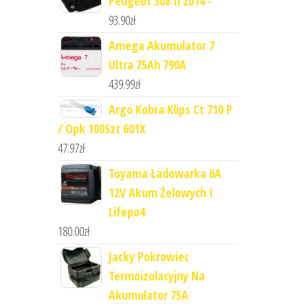
Peugeot 308 Ii 2014 -
93.90
zł
Amega Akumulator 7
Ultra 75Ah 790A
439.99
zł
Argo Kobra Klips Ct 710 P
/ Opk 100Szt 601X
47.97
zł
Toyama Ładowarka 6A
12V Akum Żelowych I
Lifepo4
180.00
zł
Jacky Pokrowiec
Termoizolacyjny Na
Akumulator 75A