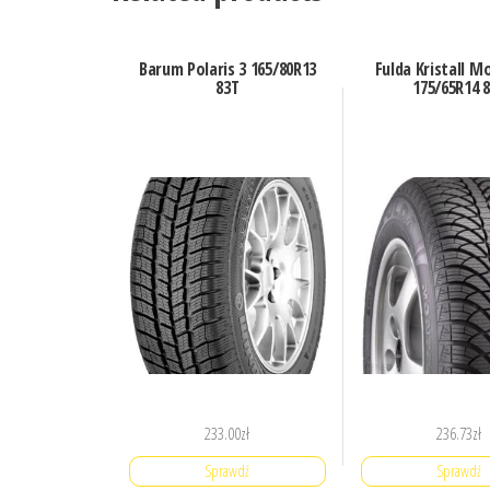
Barum Polaris 3 165/80R13
Fulda Kristall M
83T
175/65R14 
233.00
zł
236.73
zł
Sprawdź
Sprawdź