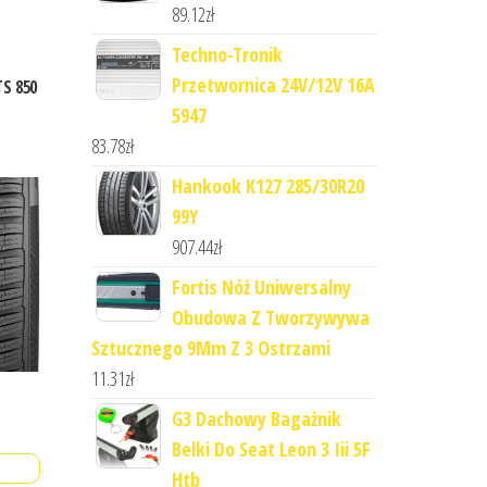
89.12
zł
Techno-Tronik
Przetwornica 24V/12V 16A
S 850
5947
83.78
zł
Hankook K127 285/30R20
99Y
907.44
zł
Fortis Nóż Uniwersalny
Obudowa Z Tworzywywa
Sztucznego 9Mm Z 3 Ostrzami
11.31
zł
G3 Dachowy Bagażnik
Belki Do Seat Leon 3 Iii 5F
Htb