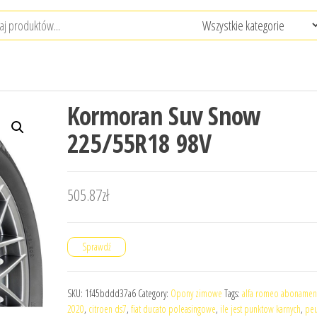
Kormoran Suv Snow
225/55R18 98V
505.87
zł
Sprawdź
SKU:
1f45bddd37a6
Category:
Opony zimowe
Tags:
alfa romeo abonamen
2020
,
citroen ds7
,
fiat ducato poleasingowe
,
ile jest punktow karnych
,
peu