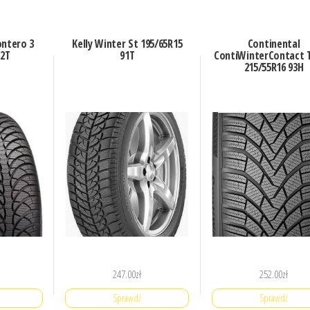
ontero 3
Kelly Winter St 195/65R15
Continental
82T
91T
ContiWinterContact T
215/55R16 93H
247.00
zł
252.00
zł
Sprawdź
Sprawdź