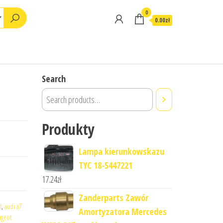
0
0.00zł
Search
Produkty
Lampa kierunkowskazu
TYC 18-5447221
17.24
zł
Zanderparts Zawór
t
,
audi a7
Amortyzatora Mercedes
geot