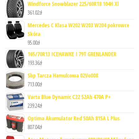
Windforce Snowblazer 225/60R18 104H Xl
361.02
zł
Mercedes C Klasa W202 W203 W204 pokrowce
Skóra
95.00
zł
165/70R13 ICEHAWKE I 79T GRENLANDER
193.36
zł
Sbp Tarcza Hamulcowa 02Vo008
713.00
zł
Varta Blue Dynamic C22 52Ah 470A P+
239.24
zł
Optima Akumulator Red 50Ah 815A L Plus
807.04
zł