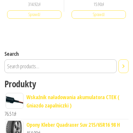
314.92
zł
15.90
zł
Sprawdź
Sprawdź
Search
Produkty
Wskaźnik naładowania akumulatora CTEK (
Gniazdo zapalniczki )
76.51
zł
Opony Kleber Quadraxer Suv 215/65R16 98 H