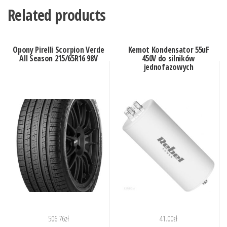
Related products
Opony Pirelli Scorpion Verde
Kemot Kondensator 55uF
All Season 215/65R16 98V
450V do silników
jednofazowych
506.76
zł
41.00
zł