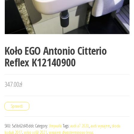
Koło EGO Antonio Citterio
Reflex K12140900
347.00
zł
Sprawdź
SKU:
5a5b62d45ddc
Category:
Umywalki
Tags:
audi a7 2020
,
audi wynajem
,
skoda
kodiak 2017
,
volvo xc60 2021
,
wynajem długoterminowy lexus