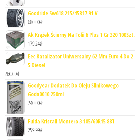
Goodride Sw618 215/45R17 91 V
680.00
zł
Ak Krążek Ścierny Na Folii 6 Plus 1 Gr 320 100Szt.
179.24
zł
Eec Katalizator Uniwersalny 62 Mm Euro 4 Do 2
5 Diesel
260.00
zł
Goodyear Dodatek Do Oleju Silnikowego
Goda0010 250ml
240.00
zł
Fulda Kristall Montero 3 185/60R15 88T
259.99
zł