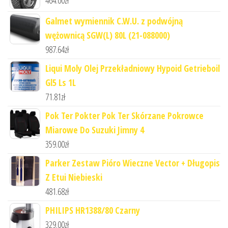
464.00
zł
Galmet wymiennik C.W.U. z podwójną
wężownicą SGW(L) 80L (21-088000)
987.64
zł
Liqui Moly Olej Przekładniowy Hypoid Getrieboil
Gl5 Ls 1L
71.81
zł
Pok Ter Pokter Pok Ter Skórzane Pokrowce
Miarowe Do Suzuki Jimny 4
359.00
zł
Parker Zestaw Pióro Wieczne Vector + Długopis
Z Etui Niebieski
481.68
zł
PHILIPS HR1388/80 Czarny
329.00
zł