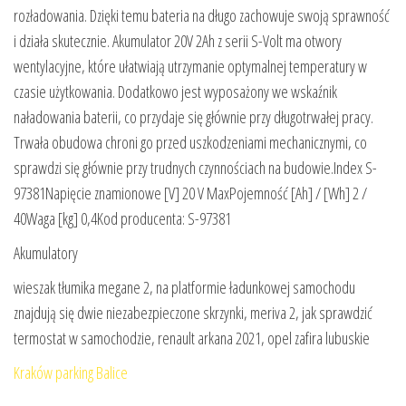
rozładowania. Dzięki temu bateria na długo zachowuje swoją sprawność
i działa skutecznie. Akumulator 20V 2Ah z serii S-Volt ma otwory
wentylacyjne, które ułatwiają utrzymanie optymalnej temperatury w
czasie użytkowania. Dodatkowo jest wyposażony we wskaźnik
naładowania baterii, co przydaje się głównie przy długotrwałej pracy.
Trwała obudowa chroni go przed uszkodzeniami mechanicznymi, co
sprawdzi się głównie przy trudnych czynnościach na budowie.Index S-
97381Napięcie znamionowe [V] 20 V MaxPojemność [Ah] / [Wh] 2 /
40Waga [kg] 0,4Kod producenta: S-97381
Akumulatory
wieszak tłumika megane 2, na platformie ładunkowej samochodu
znajdują się dwie niezabezpieczone skrzynki, meriva 2, jak sprawdzić
termostat w samochodzie, renault arkana 2021, opel zafira lubuskie
Kraków parking Balice