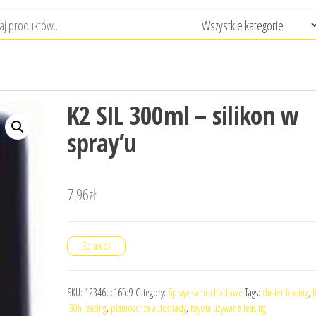
K2 SIL 300ml – silikon w
spray’u
7.96
zł
Sprawdź
SKU:
12346ec16fd9
Category:
Spraye samochodowe
Tags:
duster leasing
,
h
i30n leasing
,
platnosci za autostrady
,
toyota uzywane leasing