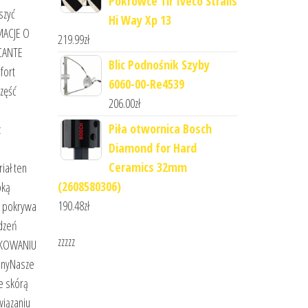
Pokrowce Tir Iveco Stralis
szyć
Hi Way Xp 13
MACJE O
219.99
zł
ICANTE
Blic Podnośnik Szyby
fort
6060-00-Re4539
część
206.00
zł
Piła otwornica Bosch
z
Diamond for Hard
Ceramics 32mm
iał ten
(2608580306)
oką
190.48
zł
e pokrywa
udzeń
zzzzz
OPAKOWANIU
onyNasze
e skórą
wiązaniu