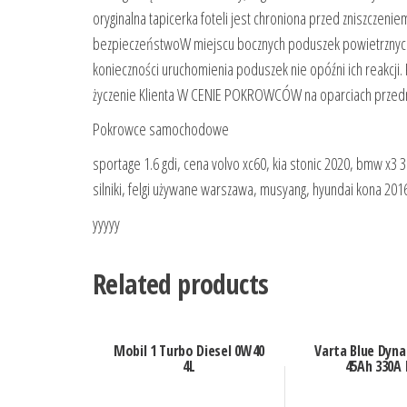
oryginalna tapicerka foteli jest chroniona przed zniszczen
bezpieczeństwoW miejscu bocznych poduszek powietrznych
konieczności uruchomienia poduszek nie opóźni ich reakcji
życzenie Klienta W CENIE POKROWCÓW na oparciach przedni
Pokrowce samochodowe
sportage 1.6 gdi, cena volvo xc60, kia stonic 2020, bmw x3 
silniki, felgi używane warszawa, musyang, hyundai kona 20
yyyyy
Related products
Mobil 1 Turbo Diesel 0W40
Varta Blue Dyna
4L
45Ah 330A 