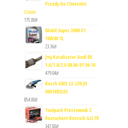
Przody Do Chevrolet
Cruze
175.00
zł
Mobil Super 2000 X1
10W40 1L
23.36
zł
Jmj Katalizator Audi 80
1.6/1.8/2.0 08.86-01.96 10
479.04
zł
Bosch GWS 22-230 JH
0601882L03
854.00
zł
Toolpark Prostownik Z
Rozruchem Rozruch Gzl 70
347.00
zł