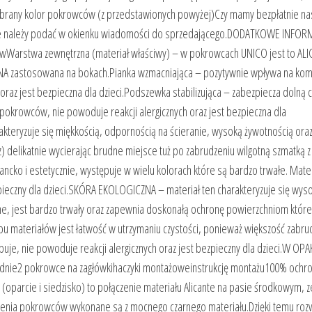
brany kolor pokrowców (z przedstawionych powyżej)Czy mamy bezpłatnie na
macje należy podać w okienku wiadomości do sprzedającego.DODATKOWE INFOR
arstwa zewnętrzna (materiał właściwy) – w pokrowcach UNICO jest to AL
 zastosowana na bokach.Pianka wzmacniająca – pozytywnie wpływa na kom
raz jest bezpieczna dla dzieci.Podszewka stabilizująca – zabezpiecza dolną 
pokrowców, nie powoduje reakcji alergicznych oraz jest bezpieczna dla
akteryzuje się miękkością, odpornością na ścieranie, wysoką żywotnością ora
sz) delikatnie wycierając brudne miejsce tuż po zabrudzeniu wilgotną szmatką z
gancko i estetycznie, występuje w wielu kolorach które są bardzo trwałe. Mater
ezpieczny dla dzieci.SKÓRA EKOLOGICZNA – materiał ten charakteryzuje się wys
ne, jest bardzo trwały oraz zapewnia doskonałą ochronę powierzchniom któr
typu materiałów jest łatwość w utrzymaniu czystości, ponieważ większość zabr
arbuje, nie powoduje reakcji alergicznych oraz jest bezpieczny dla dzieci.W 
dnie2 pokrowce na zagłówkihaczyki montażoweinstrukcję montażu100% ochr
(oparcie i siedzisko) to połączenie materiału Alicante na pasie środkowym, z
czenia pokrowców wykonane są z mocnego czarnego materiału.Dzięki temu roz