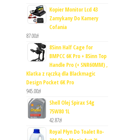
Kopier Monitor Lcd 43
Zamykany Do Kamery
Cofania
87.00
zł
8Sinn Half Cage for
BMPCC 6K Pro + 8Sinn Top
Handle Pro (+ SNR60MM) ,
Klatka z rączką dla Blackmagic
Design Pocket 6K Pro
945.00
zł
Shell Olej Spirax S4g
75W80 1L
42.87
zł
Royal Płyn Do Toalet Ro-