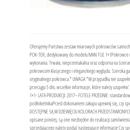
Oferujemy Państwu zestaw miarowych pokrowców samocho
POK-TER, dedykowany do modelu MAN TGE 1+1Pokrowce miar
wykonania. Trwała, nieprzemakalna oraz odporna na ścierani
pokrowcom klasycznego i eleganckiego wyglądu. Szeroka g
oryginalnego pokrowca.* UWAGA *W przypadku nie uzupełn
przeciągu 5 dni, wszelkie informacje, które należy uzupeł
1+1- LATA PRODUKCJI: 2017– FOTELE PRZEDNIE: standardowe4
podłokietnikaPrzed dokonaniem zakupu upewnij się, czy s
DOSTĘPNE SĄ W DZIEWIĘCIU KOLORACH PRZEDSTAWIONYCH PO
opisane poniżej, są one niezbędne do realizacji zamów
sprzedającego należy podać następujące informacje:Czy spe