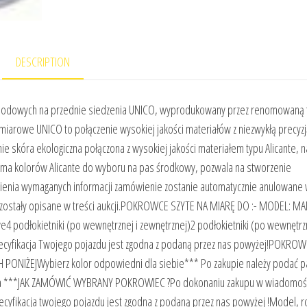
DESCRIPTION
dowych na przednie siedzenia UNICO, wyprodukowany przez renomowaną 
owe UNICO to połączenie wysokiej jakości materiałów z niezwykłą precyzj
e skóra ekologiczna połączona z wysokiej jakości materiałem typu Alicante, 
ama kolorów Alicante do wyboru na pas środkowy, pozwala na stworzenie
ienia wymaganych informacji zamówienie zostanie automatycznie anulowane
nić zostały opisane w treści aukcji.POKROWCE SZYTE NA MIARĘ DO :- MODEL: M
 podłokietniki (po wewnętrznej i zewnętrznej)2 podłokietniki (po wewnętrz
pecyfikacja Twojego pojazdu jest zgodna z podaną przez nas powyżej!POKRO
NIŻEJWybierz kolor odpowiedni dla siebie*** Po zakupie należy podać p
ienia ***JAK ZAMÓWIĆ WYBRANY POKROWIEC ?Po dokonaniu zakupu w wiadomoś
cyfikacja twojego pojazdu jest zgodna z podaną przez nas powyżej !Model, r