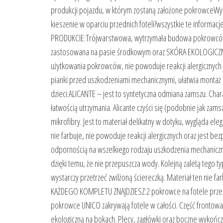
produkcji pojazdu, w którym zostaną założone pokrowceWy
kieszenie w oparciu przednich foteli?wszystkie te infor
PRODUKCIE:Trójwarstwowa, wytrzymała budowa pokrowcówW
zastosowana na pasie środkowym oraz SKÓRA EKOLOGICZNA
użytkowania pokrowców, nie powoduje reakcji alergicznych o
pianki przed uszkodzeniami mechanicznymi, ułatwia montaż 
dzieci.ALICANTE – jest to syntetyczna odmiana zamszu. Char
łatwością utrzymania. Alicante czyści się (podobnie jak zam
mikrofibry. Jest to materiał delikatny w dotyku, wygląda ele
nie farbuje, nie powoduje reakcji alergicznych oraz jest b
odpornością na wszelkiego rodzaju uszkodzenia mechanicz
dzięki temu, że nie przepuszcza wody. Kolejną zaletą tego 
wystarczy przetrzeć zwilżoną ściereczką. Materiał ten nie f
KAŻDEGO KOMPLETU ZNAJDZIESZ:2 pokrowce na fotele prze
pokrowce UNICO zakrywają fotele w całości. Część frontowa 
ekologiczną na bokach. Plecy, zagłówki oraz boczne wykoń