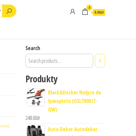
0
0.00zł
Search
Produkty
Black&Decker Nożyce do
żywopłotu (GSL700KIT-
QW)
248.00
zł
yundai
Auto Dekor Autodekor