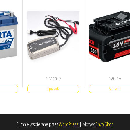
1,140.00
zł
179.90
zł
Sprawdź
Sprawdź
Dumnie wspierane przez
WordPress
|
Motyw:
Envo Shop