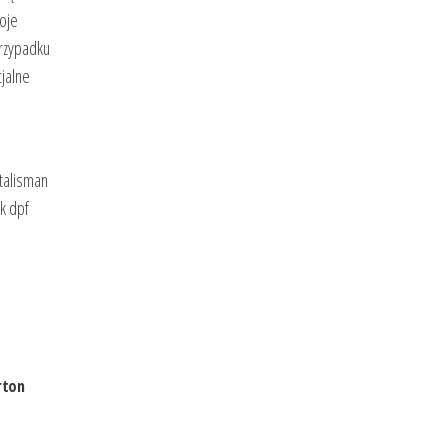
woje
rzypadku
jalne
 talisman
k dpf
rton