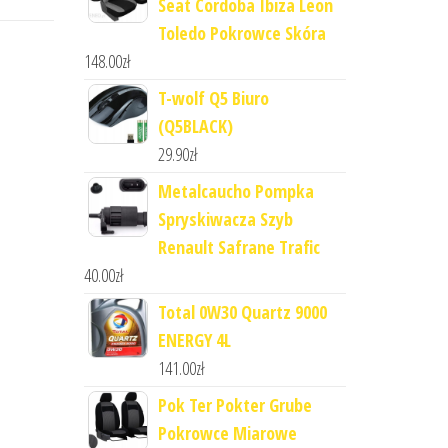
Seat Cordoba Ibiza Leon
Toledo Pokrowce Skóra
148.00
zł
T-wolf Q5 Biuro
(Q5BLACK)
29.90
zł
Metalcaucho Pompka
Spryskiwacza Szyb
Renault Safrane Trafic
40.00
zł
Total 0W30 Quartz 9000
ENERGY 4L
141.00
zł
Pok Ter Pokter Grube
Pokrowce Miarowe