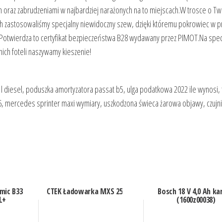
iem oraz zabrudzeniami w najbardziej narażonych na to miejscach.W trosce o T
 zastosowaliśmy specjalny niewidoczny szew, dzięki któremu pokrowiec w p
. Potwierdza to certyfikat bezpieczeństwa B28 wydawany przez PIMOT.Na spec
ch foteli naszywamy kieszenie!
3 l diesel, poduszka amortyzatora passat b5, ulga podatkowa 2022 ile wynosi,
16, mercedes sprinter maxi wymiary, uszkodzona świeca żarowa objawy, czujni
mic B33
CTEK Ładowarka MXS 25
Bosch 18 V 4,0 Ah ka
L+
(1600z00038)