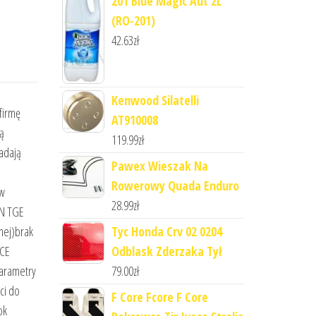
201 Blue Magic Aut 2L
(RO-201)
42.63
zł
Kenwood Silatelli
firmę
AT910008
ą
119.99
zł
nadają
Pawex Wieszak Na
Rowerowy Quada Enduro
 w
28.99
zł
AN TGE
nej)brak
Tyc Honda Crv 02 0204
WCE
Odblask Zderzaka Tył
arametry
79.00
zł
ci do
F Core Fcore F Core
ok