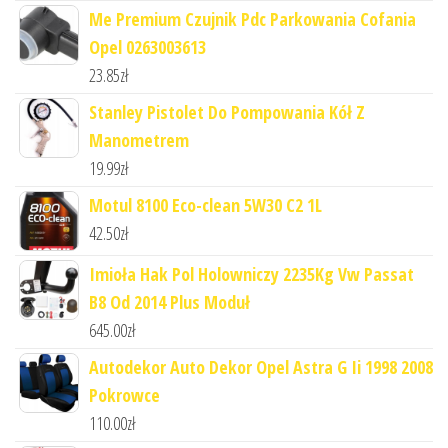
Me Premium Czujnik Pdc Parkowania Cofania
Opel 0263003613
23.85
zł
Stanley Pistolet Do Pompowania Kół Z
Manometrem
19.99
zł
Motul 8100 Eco-clean 5W30 C2 1L
42.50
zł
Imioła Hak Pol Holowniczy 2235Kg Vw Passat
B8 Od 2014 Plus Moduł
645.00
zł
Autodekor Auto Dekor Opel Astra G Ii 1998 2008
Pokrowce
110.00
zł