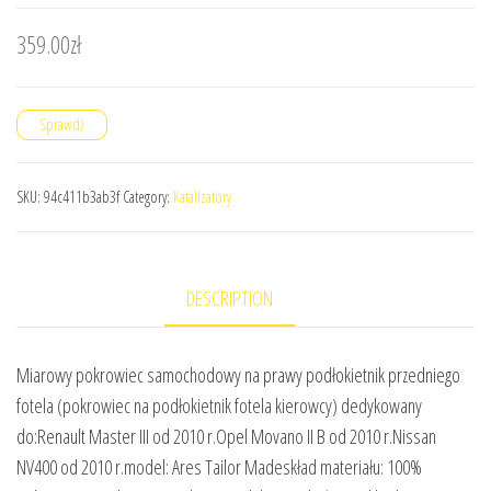
359.00
zł
Sprawdź
SKU:
94c411b3ab3f
Category:
Katalizatory
DESCRIPTION
Miarowy pokrowiec samochodowy na prawy podłokietnik przedniego
fotela (pokrowiec na podłokietnik fotela kierowcy) dedykowany
do:Renault Master III od 2010 r.Opel Movano II B od 2010 r.Nissan
NV400 od 2010 r.model: Ares Tailor Madeskład materiału: 100%