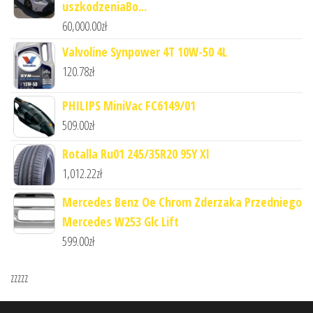
uszkodzeniaBo...
60,000.00
zł
Valvoline Synpower 4T 10W-50 4L
120.78
zł
PHILIPS MiniVac FC6149/01
509.00
zł
Rotalla Ru01 245/35R20 95Y Xl
1,012.22
zł
Mercedes Benz Oe Chrom Zderzaka Przedniego
Mercedes W253 Glc Lift
599.00
zł
zzzzz