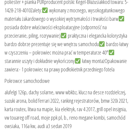
poliester + pianka PURproducent polski: Kegel-Błażusiakkod towaru: 5-
1428-218-4010Zalety:
wykonany z mocnego, wysokogatunkowego
materiału żakardowego o wysokiej wytrzymałości i trwałości barw
posiada dobre właściwości eksploatacyjne (odporność na
przecieranie, piling, rozrywanie)
praktyczna i elegancka kolorystyka
bardzo dobrze prezentuje się we wnętrzu samochodu
bardzo łatwy
w czyszczeniu – pokrowiec można prać w temperaturze 40°
starannie uszyty i dokładnie wykończony
łatwy montażOpakowanie
zawiera:- 1 pokrowiec na prawy podłokietnik przedniego fotela
Pokrowce samochodowe
alufelgi 126p, dachy solarne, www wbkbz, klucz na desce rozdzielczej,
suzuki arona, bolid ferrari 2022, ranking rejestratorów, bmw 320i 2021,
karta routex, litwa na mapie, kia elektryk, rav 4 2017, grill opel insignia,
vw touareg off road, moje ppk pl, b., reno megane kombi, samochód
owsiaka, 116a kw, audi a3 sedan 2019