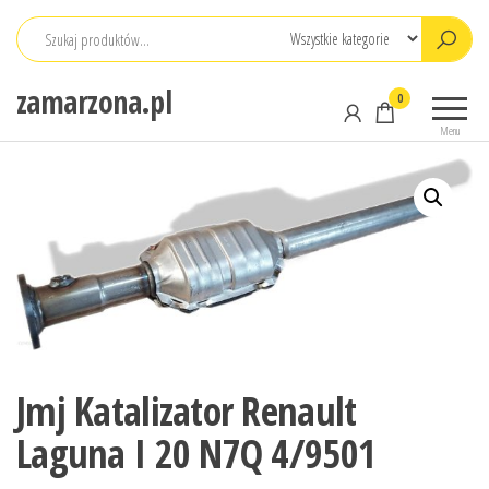
Przejdź
do
treści
zamarzona.pl
0
Menu
Jmj Katalizator Renault
Laguna I 20 N7Q 4/9501