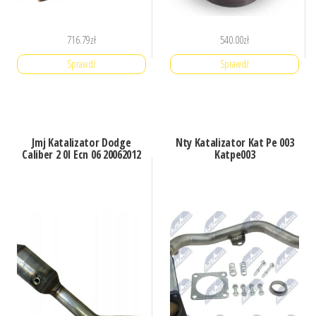
716.79
zł
540.00
zł
Sprawdź
Sprawdź
Jmj Katalizator Dodge
Nty Katalizator Kat Pe 003
Caliber 2 0I Ecn 06 20062012
Katpe003