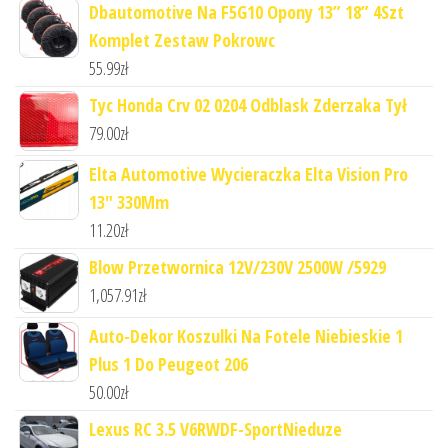
Dbautomotive Na F5G10 Opony 13” 18” 4Szt
Komplet Zestaw Pokrowc
55.99
zł
Tyc Honda Crv 02 0204 Odblask Zderzaka Tył
79.00
zł
Elta Automotive Wycieraczka Elta Vision Pro
13" 330Mm
11.20
zł
Blow Przetwornica 12V/230V 2500W /5929
1,057.91
zł
Auto-Dekor Koszulki Na Fotele Niebieskie 1
Plus 1 Do Peugeot 206
50.00
zł
Lexus RC 3.5 V6RWDF-SportNieduze