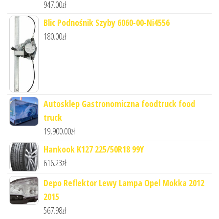
947.00
zł
Blic Podnośnik Szyby 6060-00-Ni4556
180.00
zł
Autosklep Gastronomiczna foodtruck food
truck
19,900.00
zł
Hankook K127 225/50R18 99Y
616.23
zł
Depo Reflektor Lewy Lampa Opel Mokka 2012
2015
567.98
zł