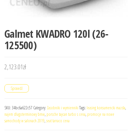
Galmet KWADRO 120l (26-
125500)
2,123.01
zł
Sprawdź
SKU:
34bc6a622c57
Category:
Zasobniki i wymienniki
Tags:
leasing konsumencki mazda
,
najem dlugoterminowy bmw
,
porsche taycan turbo s cena
,
promocje na nowe
samochody w salonach 2019
,
seat tarraco cena