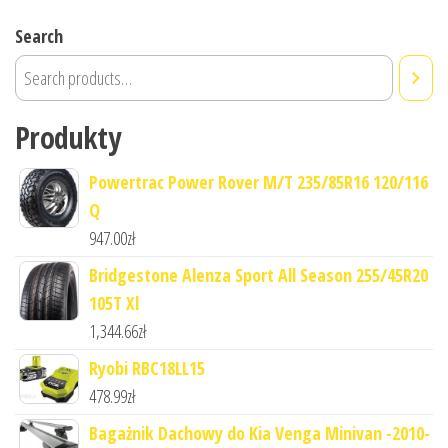
Search
Produkty
Powertrac Power Rover M/T 235/85R16 120/116
Q
947.00
zł
Bridgestone Alenza Sport All Season 255/45R20
105T Xl
1,344.66
zł
Ryobi RBC18LL15
478.99
zł
Bagażnik Dachowy do Kia Venga Minivan -2010-