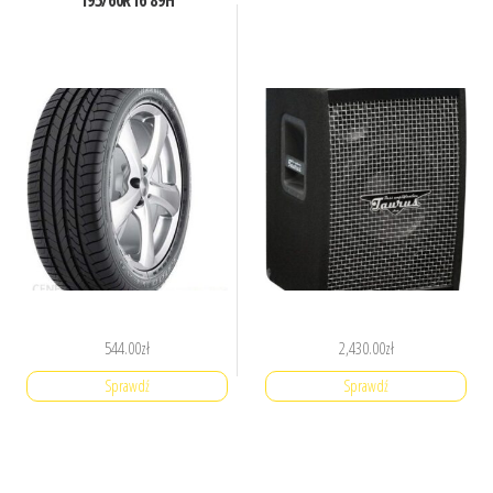
195/60R16 89H
544.00
zł
2,430.00
zł
Sprawdź
Sprawdź