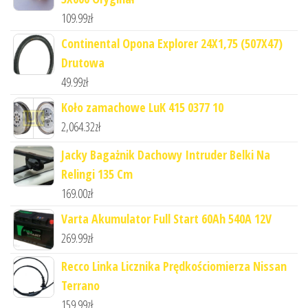
109.99
zł
Continental Opona Explorer 24X1,75 (507X47)
Drutowa
49.99
zł
Koło zamachowe LuK 415 0377 10
2,064.32
zł
Jacky Bagażnik Dachowy Intruder Belki Na
Relingi 135 Cm
169.00
zł
Varta Akumulator Full Start 60Ah 540A 12V
269.99
zł
Recco Linka Licznika Prędkościomierza Nissan
Terrano
159.99
zł