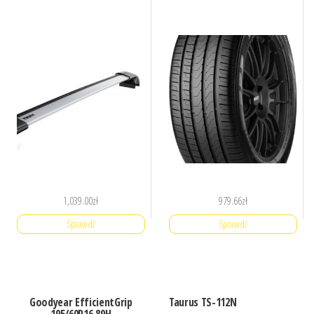
1,039.00
zł
979.66
zł
Sprawdź
Sprawdź
Goodyear EfficientGrip
Taurus TS-112N