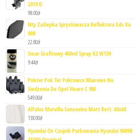
2019 D
98.00
zł
Nty Zaślepka Spryskiwacza Reflektora Eds Ka
008
22.80
zł
Smar Grafitowy 400ml Spray K2 W130
9.44
zł
Pokter Pok Ter Pokrowce Miarowe Na
Siedzenia Do Opel Vivaro C 9M
549.00
zł
Alfalux Marvilla Sansovino Matt Rett. 60x60
138.00
zł
Hyundai Oe Czujnik Parkowania Hyundai 96890
3X000 Oryginał