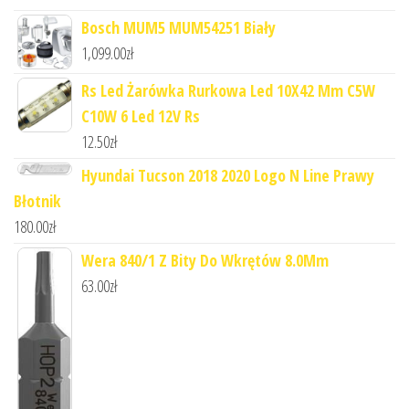
Bosch MUM5 MUM54251 Biały
1,099.00
zł
Rs Led Żarówka Rurkowa Led 10X42 Mm C5W
C10W 6 Led 12V Rs
12.50
zł
Hyundai Tucson 2018 2020 Logo N Line Prawy
Błotnik
180.00
zł
Wera 840/1 Z Bity Do Wkrętów 8.0Mm
63.00
zł