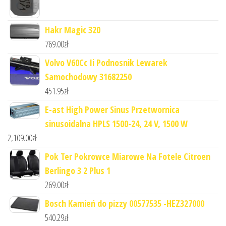
Hakr Magic 320
769.00
zł
Volvo V60Cc Ii Podnosnik Lewarek
Samochodowy 31682250
451.95
zł
E-ast High Power Sinus Przetwornica
sinusoidalna HPLS 1500-24, 24 V, 1500 W
2,109.00
zł
Pok Ter Pokrowce Miarowe Na Fotele Citroen
Berlingo 3 2 Plus 1
269.00
zł
Bosch Kamień do pizzy 00577535 -HEZ327000
540.29
zł