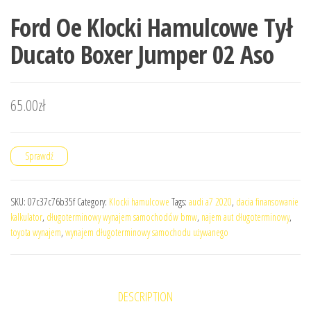
Ford Oe Klocki Hamulcowe Tył
Ducato Boxer Jumper 02 Aso
65.00
zł
Sprawdź
SKU:
07c37c76b35f
Category:
Klocki hamulcowe
Tags:
audi a7 2020
,
dacia finansowanie
kalkulator
,
długoterminowy wynajem samochodów bmw
,
najem aut długoterminowy
,
toyota wynajem
,
wynajem długoterminowy samochodu używanego
DESCRIPTION