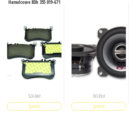
Hamulcowe 8Db 355 019-671
524.04
zł
183.89
zł
Sprawdź
Sprawdź