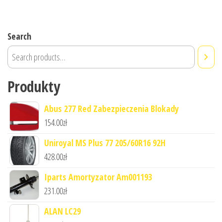
Search
Produkty
Abus 277 Red Zabezpieczenia Blokady
154.00
zł
Uniroyal MS Plus 77 205/60R16 92H
428.00
zł
Iparts Amortyzator Am001193
231.00
zł
ALAN LC29