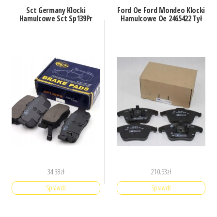
Sct Germany Klocki
Ford Oe Ford Mondeo Klocki
Hamulcowe Sct Sp139Pr
Hamulcowe Oe 2465422 Tył
34.38
zł
210.53
zł
Sprawdź
Sprawdź