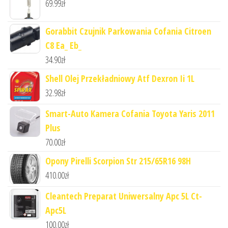
69.99
zł
Gorabbit Czujnik Parkowania Cofania Citroen
C8 Ea_ Eb_
34.90
zł
Shell Olej Przekładniowy Atf Dexron Ii 1L
32.98
zł
Smart-Auto Kamera Cofania Toyota Yaris 2011
Plus
70.00
zł
Opony Pirelli Scorpion Str 215/65R16 98H
410.00
zł
Cleantech Preparat Uniwersalny Apc 5L Ct-
Apc5L
100.00
zł