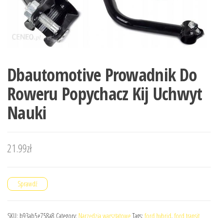
Dbautomotive Prowadnik Do
Roweru Popychacz Kij Uchwyt
Nauki
21.99
zł
Sprawdź
SKU:
b93ab5e758a8
Category:
Narzędzia warsztatowe
Tags:
ford hybrid
,
ford transit