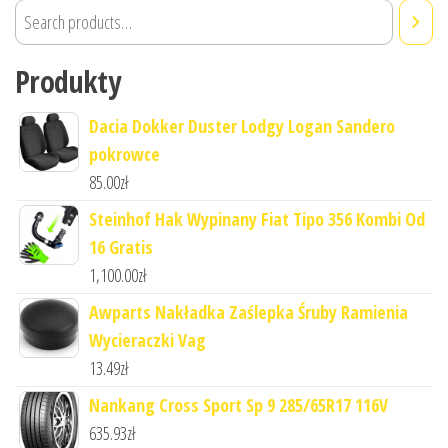
Produkty
Dacia Dokker Duster Lodgy Logan Sandero
pokrowce
85.00
zł
Steinhof Hak Wypinany Fiat Tipo 356 Kombi Od
16 Gratis
1,100.00
zł
Awparts Nakładka Zaślepka Śruby Ramienia
Wycieraczki Vag
13.49
zł
Nankang Cross Sport Sp 9 285/65R17 116V
635.93
zł