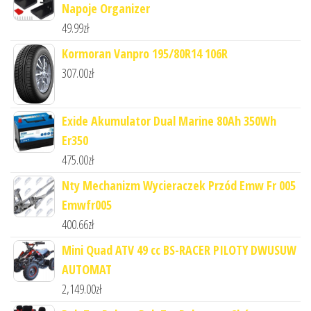
Napoje Organizer
49.99
zł
Kormoran Vanpro 195/80R14 106R
307.00
zł
Exide Akumulator Dual Marine 80Ah 350Wh
Er350
475.00
zł
Nty Mechanizm Wycieraczek Przód Emw Fr 005
Emwfr005
400.66
zł
Mini Quad ATV 49 cc BS-RACER PILOTY DWUSUW
AUTOMAT
2,149.00
zł