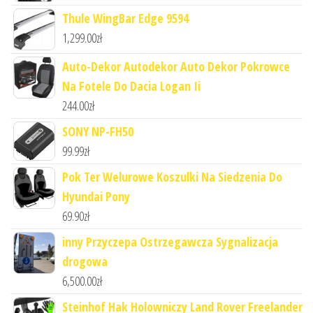
Thule WingBar Edge 9594
1,299.00
zł
Auto-Dekor Autodekor Auto Dekor Pokrowce
Na Fotele Do Dacia Logan Ii
244.00
zł
SONY NP-FH50
99.99
zł
Pok Ter Welurowe Koszulki Na Siedzenia Do
Hyundai Pony
69.90
zł
inny Przyczepa Ostrzegawcza Sygnalizacja
drogowa
6,500.00
zł
Steinhof Hak Holowniczy Land Rover Freelander