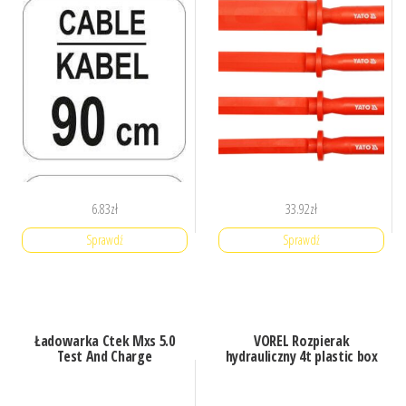
6.83
zł
33.92
zł
Sprawdź
Sprawdź
Ładowarka Ctek Mxs 5.0
VOREL Rozpierak
Test And Charge
hydrauliczny 4t plastic box