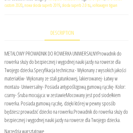
custom 2020
,
nowa skoda superb 2019
,
skoda superb 2.0 tsi
,
volkswagen tiguan
DESCRIPTION
METALOWY PROWADNIK DO ROWERKA UNIWERSALNYProwadnik do
rowerka służy do bezpiecznej i wygodnej nauki jazdy na rowerze dla
Twojego dziecka.Specyfikacja techniczna:- Wykonany z wysokich jakości
materiałów- Wykonany ze stali gatunkowej, lakierowanej- Łatwy w
montażu- Uniwersalny- Posiada antypoślizgową gumową rączkę- Kolor:
czarny- Śruba mocująca: w zestawieMocowany jest pod siodełkiem
rowerka. Posiada gumową rączkę, dzięki której w pewny sposób
będziesz prowadzić dziecko na rowerku.Prowadnik do rowerka służy do
bezpiecznej i wygodnej nauki jazdy na rowerze dla Twojego dziecka.
Narzędzia warsztatowe