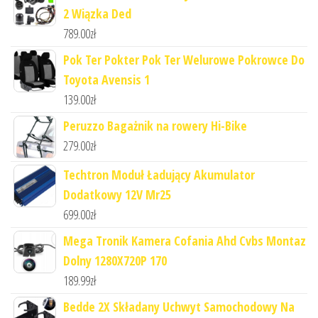
2 Wiązka Ded
789.00
zł
Pok Ter Pokter Pok Ter Welurowe Pokrowce Do
Toyota Avensis 1
139.00
zł
Peruzzo Bagażnik na rowery Hi-Bike
279.00
zł
Techtron Moduł Ładujący Akumulator
Dodatkowy 12V Mr25
699.00
zł
Mega Tronik Kamera Cofania Ahd Cvbs Montaz
Dolny 1280X720P 170
189.99
zł
Bedde 2X Składany Uchwyt Samochodowy Na