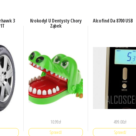
rhawk 3
Krokodyl U Dentysty Chory
Alcofind Da 8700 USB
91T
Ząbek
10.99
zł
499.00
zł
Sprawdź
Sprawdź