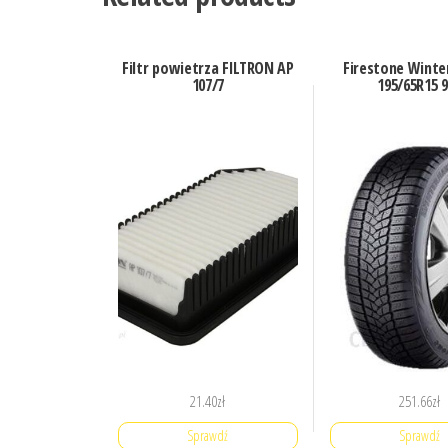
Filtr powietrza FILTRON AP
Firestone Winte
107/7
195/65R15 
21.40
zł
251.66
zł
Sprawdź
Sprawdź