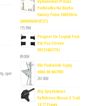
Dywanomat.Pl Duża
Podkładka Na Biurko
Kwiaty Polne 100X50cm
(MWBW0018727)
115.99
zł
Peugeot Oe Czujnik Park
Pdc Psa Citroen
9813348377Xt
89.00
zł
Blic Podnośnik Szyby
6060-00-Mi7903
ty, opel
261.00
zł
Nty Spryskiwacz
Reflektora Nissan X Trail
14 17 Prawy