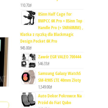
110.70
zł
8Sinn Half Cage for
BMPCC 6K Pro + 8Sinn Top
Handle Pro (+ SNR60MM) ,
Klatka z rączką dla Blackmagic
Design Pocket 6K Pro
945.00
zł
Zawór EGR VALEO 700444
546.33
zł
Samsung Galaxy Watch5
SM-R905 LTE 40mm Złoty
1,549.00
zł
Auto Dekor Pokrowce Na
Przód do Fiat Qubo