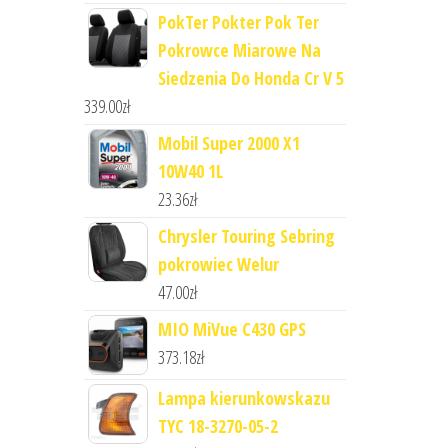
PokTer Pokter Pok Ter
Pokrowce Miarowe Na
Siedzenia Do Honda Cr V 5
339.00
zł
Mobil Super 2000 X1
10W40 1L
23.36
zł
Chrysler Touring Sebring
pokrowiec Welur
47.00
zł
MIO MiVue C430 GPS
373.18
zł
Lampa kierunkowskazu
TYC 18-3270-05-2