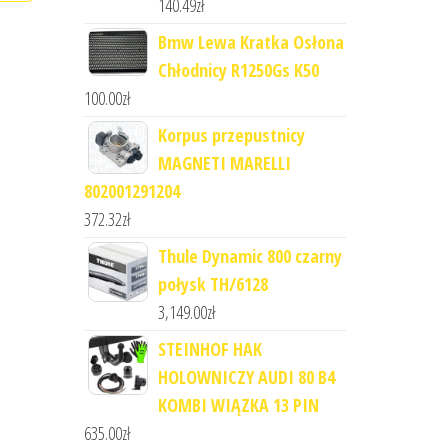
140.49
zł
Bmw Lewa Kratka Osłona
Chłodnicy R1250Gs K50
100.00
zł
Korpus przepustnicy
MAGNETI MARELLI
802001291204
372.32
zł
Thule Dynamic 800 czarny
połysk TH/6128
3,149.00
zł
STEINHOF HAK
HOLOWNICZY AUDI 80 B4
KOMBI WIĄZKA 13 PIN
635.00
zł