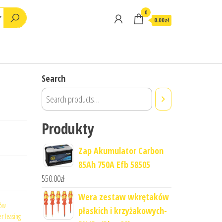
0
0.00zł
Search
Produkty
Zap Akumulator Carbon
85Ah 750A Efb 58505
550.00
zł
Wera zestaw wkrętaków
dów
płaskich i krzyżakowych-
r leasing