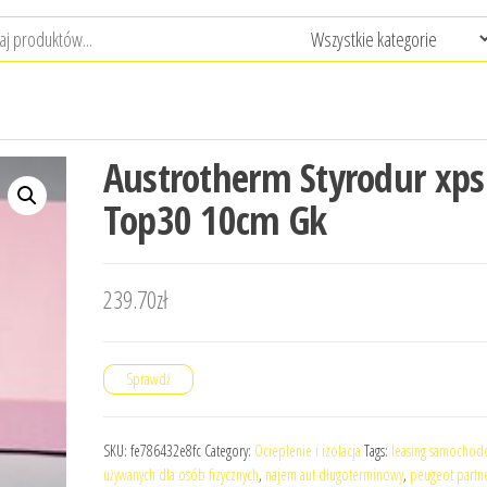
Austrotherm Styrodur xps
Top30 10cm Gk
239.70
zł
Sprawdź
SKU:
fe786432e8fc
Category:
Ocieplenie i izolacja
Tags:
leasing samocho
używanych dla osób fizycznych
,
najem aut długoterminowy
,
peugeot partne