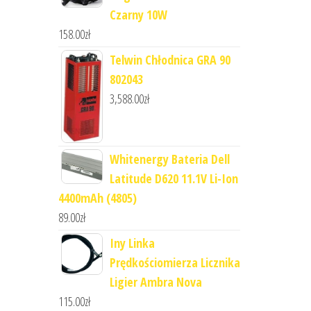
Czarny 10W
158.00
zł
Telwin Chłodnica GRA 90
802043
3,588.00
zł
Whitenergy Bateria Dell
Latitude D620 11.1V Li-Ion
4400mAh (4805)
89.00
zł
Iny Linka
Prędkościomierza Licznika
Ligier Ambra Nova
115.00
zł