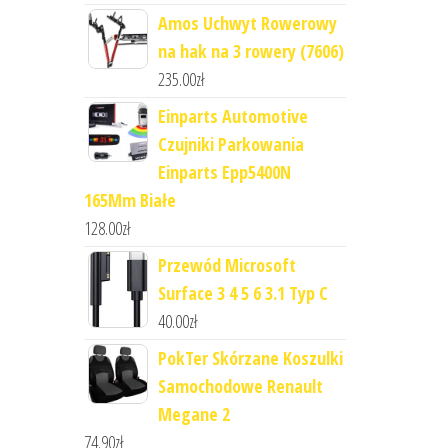
Amos Uchwyt Rowerowy
na hak na 3 rowery (7606)
235.00
zł
Einparts Automotive
Czujniki Parkowania
Einparts Epp5400N
165Mm Białe
128.00
zł
Przewód Microsoft
Surface 3 4 5 6 3.1 Typ C
40.00
zł
PokTer Skórzane Koszulki
Samochodowe Renault
Megane 2
74.90
zł