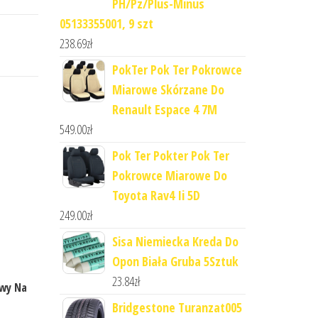
PH/Pz/Plus-Minus
05133355001, 9 szt
238.69
zł
PokTer Pok Ter Pokrowce
Miarowe Skórzane Do
Renault Espace 4 7M
549.00
zł
Pok Ter Pokter Pok Ter
Pokrowce Miarowe Do
Toyota Rav4 Ii 5D
249.00
zł
Sisa Niemiecka Kreda Do
Opon Biała Gruba 5Sztuk
23.84
zł
wy Na
Bridgestone Turanzat005