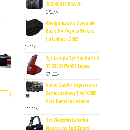
205/40R17 84W Xl
626.77
zł
Wielganizator Dywaniki
Basic Do Toyota Matrix
Hatchback 2002
54.00
zł
Tyc Lampa Tył Honda Cr V
17 33550Tlyh51 Lewa
971.00
zł
Video Cardvr Rejestrator
Samochodowy Fhd1080P
Plus Kamera Cofania
185.00
zł
Tm Electron Latarka
Nagłowna Led Zoom