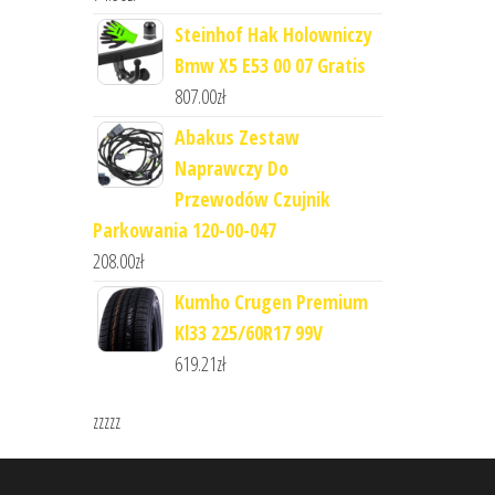
Steinhof Hak Holowniczy
Bmw X5 E53 00 07 Gratis
807.00
zł
Abakus Zestaw
Naprawczy Do
Przewodów Czujnik
Parkowania 120-00-047
208.00
zł
Kumho Crugen Premium
Kl33 225/60R17 99V
619.21
zł
zzzzz