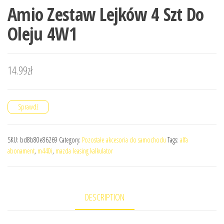
Amio Zestaw Lejków 4 Szt Do
Oleju 4W1
14.99
zł
Sprawdź
SKU:
bd8b80e86269
Category:
Pozostałe akcesoria do samochodu
Tags:
alfa
abonament
,
m440i
,
mazda leasing kalkulator
DESCRIPTION