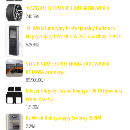
185/55R15 ICEHAWKE I 82H GRENLANDER
240.59
zł
11. Wielofunkcyjny Profesjonalny Podsłuch
Nagrywający Dźwięk-FSV 267-Godzinny, z VOX.
629.90
zł
STIMA ST920-EURO5 NOWA ŁADOWARKA
KOŁOWA promocja
89,900.00
zł
Edecor Chrysler Grand Voyager 08 16 Dywaniki
Welur Eko Cz
121.90
zł
K2 Wosk Koloryzujący Srebrny 250Ml
9.94
zł