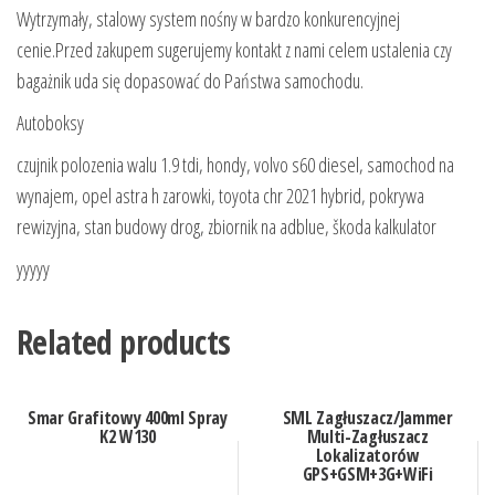
Wytrzymały, stalowy system nośny w bardzo konkurencyjnej
cenie.Przed zakupem sugerujemy kontakt z nami celem ustalenia czy
bagażnik uda się dopasować do Państwa samochodu.
Autoboksy
czujnik polozenia walu 1.9 tdi, hondy, volvo s60 diesel, samochod na
wynajem, opel astra h zarowki, toyota chr 2021 hybrid, pokrywa
rewizyjna, stan budowy drog, zbiornik na adblue, škoda kalkulator
yyyyy
Related products
Smar Grafitowy 400ml Spray
SML Zagłuszacz/Jammer
K2 W130
Multi-Zagłuszacz
Lokalizatorów
GPS+GSM+3G+WiFi