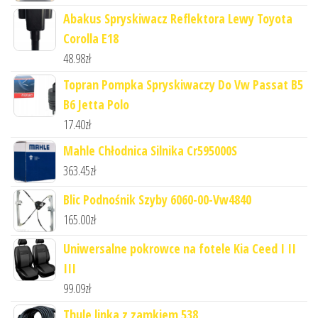
Abakus Spryskiwacz Reflektora Lewy Toyota
Corolla E18
48.98
zł
Topran Pompka Spryskiwaczy Do Vw Passat B5
B6 Jetta Polo
17.40
zł
Mahle Chłodnica Silnika Cr595000S
363.45
zł
Blic Podnośnik Szyby 6060-00-Vw4840
165.00
zł
Uniwersalne pokrowce na fotele Kia Ceed I II
III
99.09
zł
Thule linka z zamkiem 538