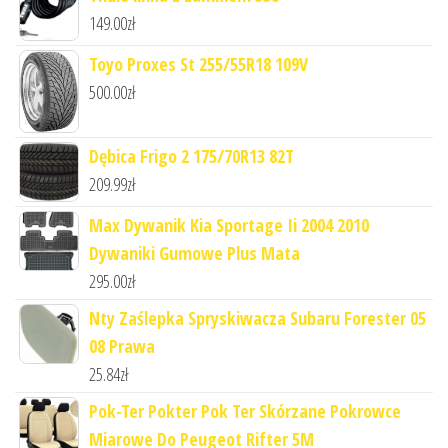
149.00
zł
Toyo Proxes St 255/55R18 109V
500.00
zł
Dębica Frigo 2 175/70R13 82T
209.99
zł
Max Dywanik Kia Sportage Ii 2004 2010
Dywaniki Gumowe Plus Mata
295.00
zł
Nty Zaślepka Spryskiwacza Subaru Forester 05
08 Prawa
25.84
zł
Pok-Ter Pokter Pok Ter Skórzane Pokrowce
Miarowe Do Peugeot Rifter 5M