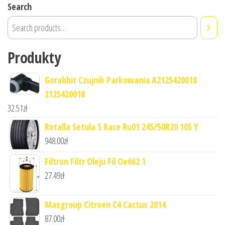
Search
Produkty
Gorabbit Czujnik Parkowania A2125420018
2125420018
32.51
zł
Rotalla Setula S Race Ru01 245/50R20 105 Y
948.00
zł
Filtron Filtr Oleju Fil Oe662 1
27.49
zł
Maxgroup Citroen C4 Cactus 2014
87.00
zł