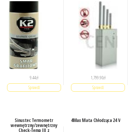
9.44
zł
1,799.90
zł
Sprawdź
Sprawdź
Sinustec Termometr
4Max Mata Chłodząca 24 V
wewnętrzny/zewnętrzny
Check-Temp III z