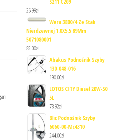
S211 C209
26.99
zł
Wera 3800/4 Ze Stali
Nierdzewnej 1.0X5.5 89Mm
5071080001
82.00
zł
Abakus Podnośnik Szyby
130-048-016
190.00
zł
LOTOS CITY Diesel 20W-50
gani
5L
78.92
zł
Blic Podnośnik Szyby
6060-00-Mc4310
244.00
zł