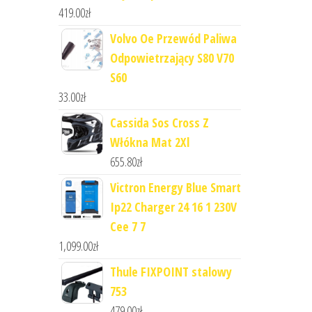
419.00
zł
Volvo Oe Przewód Paliwa
Odpowietrzający S80 V70
S60
33.00
zł
Cassida Sos Cross Z
Włókna Mat 2Xl
655.80
zł
Victron Energy Blue Smart
Ip22 Charger 24 16 1 230V
Cee 7 7
1,099.00
zł
Thule FIXPOINT stalowy
753
479.00
zł