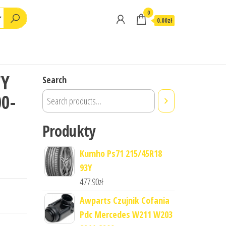
0
0.00zł
WY
Search
00-
Produkty
Kumho Ps71 215/45R18
93Y
477.90
zł
Awparts Czujnik Cofania
Pdc Mercedes W211 W203