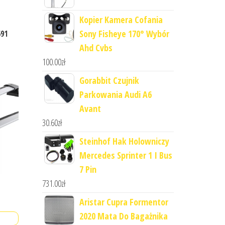
Kopier Kamera Cofania
Sony Fisheye 170° Wybór
591
Ahd Cvbs
100.00
zł
Gorabbit Czujnik
Parkowania Audi A6
Avant
30.60
zł
Steinhof Hak Holowniczy
Mercedes Sprinter 1 I Bus
7 Pin
731.00
zł
Aristar Cupra Formentor
2020 Mata Do Bagażnika