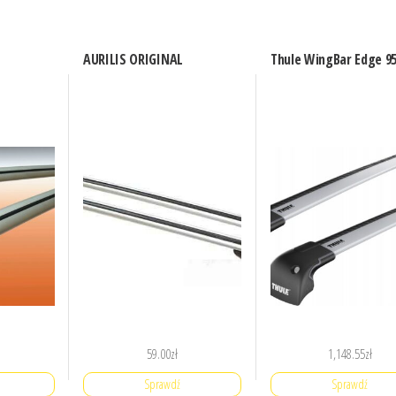
AURILIS ORIGINAL
Thule WingBar Edge 9
59.00
zł
1,148.55
zł
Sprawdź
Sprawdź