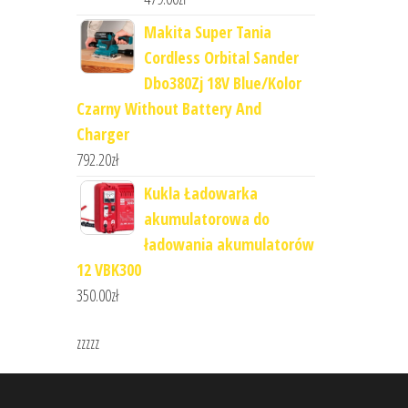
Makita Super Tania
Cordless Orbital Sander
Dbo380Zj 18V Blue/Kolor
Czarny Without Battery And
Charger
792.20
zł
Kukla Ładowarka
akumulatorowa do
ładowania akumulatorów
12 VBK300
350.00
zł
zzzzz