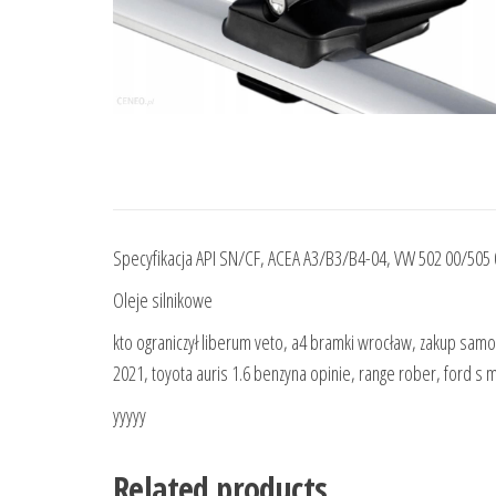
Specyfikacja API SN/CF, ACEA A3/B3/B4-04, VW 502 00/505 
Oleje silnikowe
kto ograniczył liberum veto, a4 bramki wrocław, zakup sam
2021, toyota auris 1.6 benzyna opinie, range rober, ford s 
yyyyy
Related products