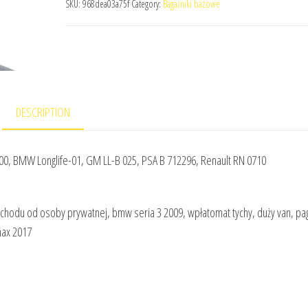
SKU:
968dea03a75f
Category:
Bagażniki bazowe
DESCRIPTION
00, BMW Longlife-01, GM LL-B 025, PSA B 712296, Renault RN 0710
ochodu od osoby prywatnej, bmw seria 3 2009, wpłatomat tychy, duży van, pa
max 2017