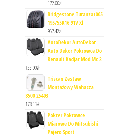
172.00
zł
Bridgestone Turanzat005
195/55R16 91V Xl
957.42
zł
AutoDekor AutoDekor
Auto Dekor Pokrowce Do
Renault Kadjar Mod Mc 2
155.00
zł
Triscan Zestaw
Montażowy Wahacza
8500 25403
178.53
zł
Pokter Pokrowce
Miarowe Do Mitsubishi
Pajero Sport